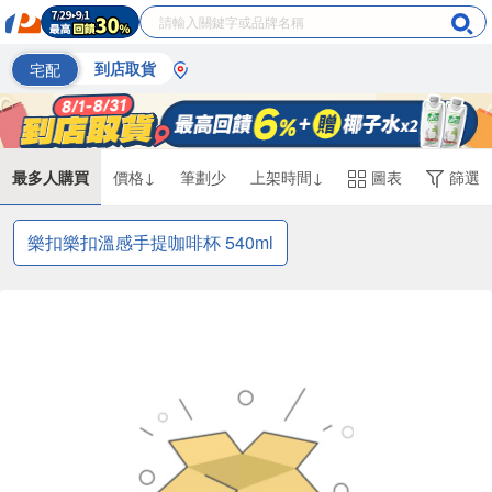
宅配
到店取貨
最多人購買
價格↓
筆劃少
上架時間↓
圖表
篩選
樂扣樂扣溫感手提咖啡杯 540ml