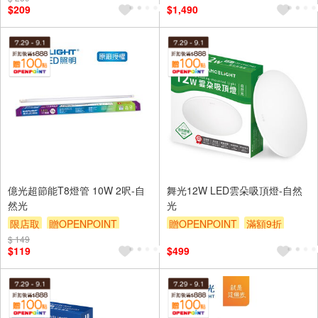
$209
$1,490
億光超節能T8燈管 10W 2呎-自
舞光12W LED雲朵吸頂燈-自然
然光
光
限店取
贈OPENPOINT
贈OPENPOINT
滿額9折
$ 149
滿額9折
贈$200
贈$200
$119
$499