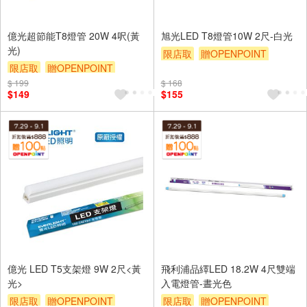
億光超節能T8燈管 20W 4呎(黃
旭光LED T8燈管10W 2尺-白光
光)
限店取
贈OPENPOINT
限店取
贈OPENPOINT
滿額9折
贈$200
$ 199
滿額9折
贈$200
$ 168
$149
$155
億光 LED T5支架燈 9W 2尺<黃
飛利浦品繹LED 18.2W 4尺雙端
光>
入電燈管-晝光色
限店取
贈OPENPOINT
限店取
贈OPENPOINT