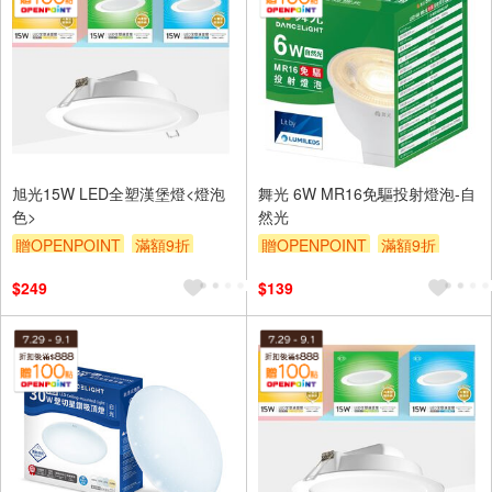
旭光15W LED全塑漢堡燈<燈泡
舞光 6W MR16免驅投射燈泡-自
色>
然光
贈OPENPOINT
滿額9折
贈OPENPOINT
滿額9折
贈$200
贈$200
$249
$139