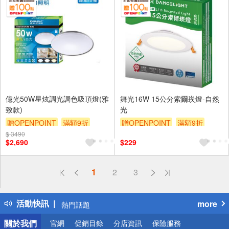
億光50W星炫調光調色吸頂燈(雅
舞光16W 15公分索爾崁燈-自然
致款)
光
贈OPENPOINT
滿額9折
贈OPENPOINT
滿額9折
$ 3490
贈$200
贈$200
$2,690
$229
偏遠地區配送
1
2
3
詐騙網頁！請小心！
得獎公告
活動快訊
more
熱門話題
銀行優惠
關於我們
官網
促銷目錄
分店資訊
保險服務
偏遠地區配送