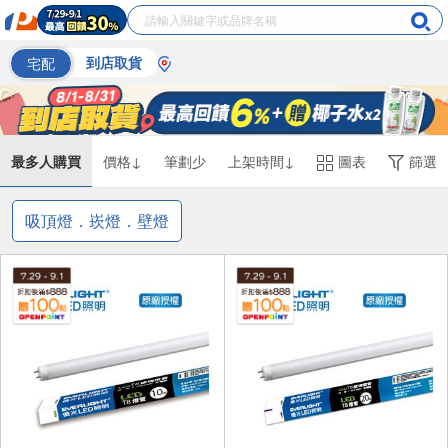
宅配
到店取貨
最多人購買
價格↓
筆劃少
上架時間↓
圖表
篩選
吸頂燈．崁燈．壁燈