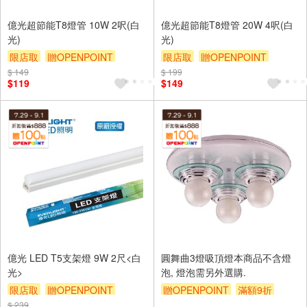
億光超節能T8燈管 10W 2呎(白
億光超節能T8燈管 20W 4呎(白
光)
光)
限店取
贈OPENPOINT
限店取
贈OPENPOINT
$ 149
滿額9折
贈$200
$ 199
滿額9折
贈$200
$119
$149
億光 LED T5支架燈 9W 2尺<白
圓舞曲3燈吸頂燈本商品不含燈
光>
泡, 燈泡需另外選購.
限店取
贈OPENPOINT
贈OPENPOINT
滿額9折
$ 239
滿額9折
贈$200
贈$200