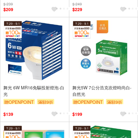
$ 239
滿額9折
贈$200
$ 249
滿額9折
贈$200
$209
$229
舞光 6W MR16免驅投射燈泡-白
舞光5W 7公分浩克崁燈時尚白-
光
自然光
贈OPENPOINT
滿額9折
贈OPENPOINT
滿額9折
贈$200
贈$200
$139
$199