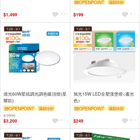
贈OPENPOINT
滿額9折
贈$200
贈$200
$1,499
$199
億光60W星炫調光調色吸頂燈(星
旭光15W LED全塑漢堡燈<晝光
耀款)
色>
贈OPENPOINT
滿額9折
贈OPENPOINT
滿額9折
$ 3990
贈$200
贈$200
$3,200
$249