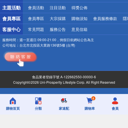
詐騙網頁！請小心！
主題活動
會員活動
注目活動
得獎公佈
會員專區
會員專區
大宗採購
購物須知
會員服務條款
隱
客服中心
常見問題
服務公告
意見信箱
服務時間：
週一至週日 09:00-21:00，例假日依網站公告為主
公司地址：
台北市北投區大業路136號5樓 (台灣)
食品業者登錄字號 A-122662550-00000-6
Copyright©2026 Uni-Prosperity Lifestyle Corp. All Right Reserved
0
購物首頁
分類
家速配
購物車
會員