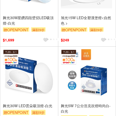
舞光30W星鑽四段壁切LED吸頂
旭光15W LED全塑漢堡燈<自然
燈-白光
色 >
贈OPENPOINT
滿額9折
贈OPENPOINT
滿額9折
贈$200
贈$200
$1,699
$249
舞光30W LED雲朵吸頂燈-白光
舞光5W 7公分浩克崁燈時尚白-
白光
贈OPENPOINT
滿額9折