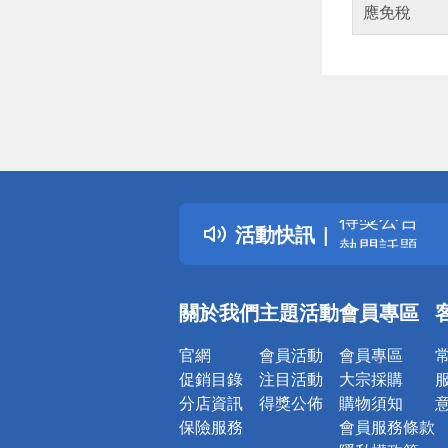
應免稅
偏遠地區配
詐騙網頁！
得獎公告
活動快訊
熱門話題
銀行優惠
偏遠地區配
關於我們
主題活動
會員專區
詐騙網頁！
官網
會員活動
會員專區
促銷目錄
注目活動
大宗採購
分店資訊
得獎公佈
購物須知
保險服務
會員服務條款