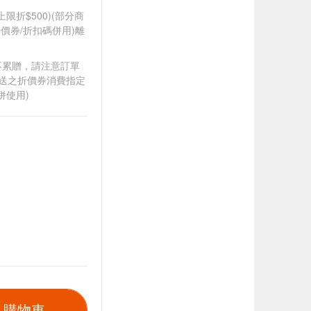
筆上限折$500)(部分商
價券/折扣碼併用)離
筆不累贈，請注意訂單
贈送之折價券消費指定
併使用)
入購物車