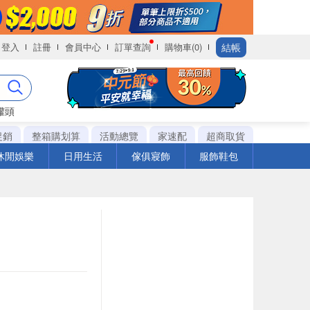
結帳
登入
註冊
會員中心
訂單查詢
購物車(0)
罐頭
促銷
整箱購划算
活動總覽
家速配
超商取貨
休閒娛樂
日用生活
傢俱寢飾
服飾鞋包