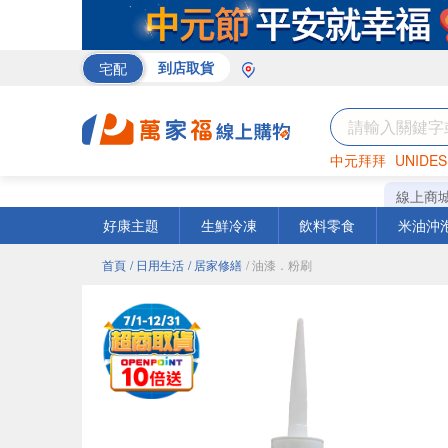
宅配
到店取貨
中元拜拜
UNIDES
米
巧克力
衛生紙
線上商
好康主題
生鮮冷凍
飲料零食
米油沖
首頁
/ 日用生活
/ 居家修繕
/ 油漆．粉刷