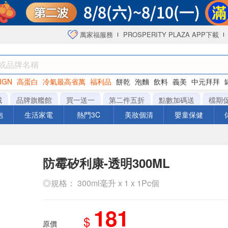
萬家福服務
PROSPERITY PLAZA APP下載
IGN
高蛋白
冷氣最高省萬
福利品
餅乾
泡麵
飲料
義美
中元拜拜
咖啡
城
品牌旗艦館
買一送一
第二件五折
點數加碼送
檔期
泡
生活家電
熱門3C
美妝個清
嬰童保健
防霉矽利康-透明300ML
◎規格： 300ml毫升 x 1 x 1Pc個
181
$
原價