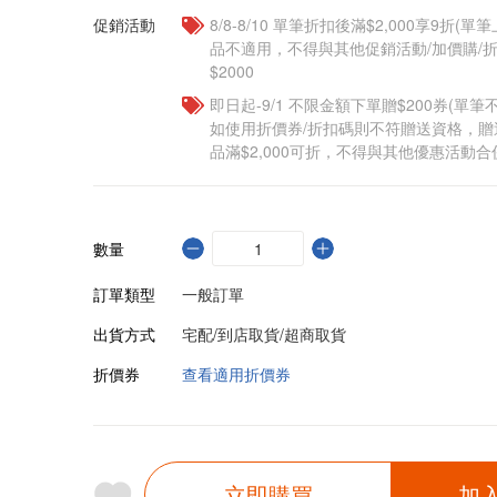
促銷活動
8/8-8/10 單筆折扣後滿$2,000享9折(單
品不適用，不得與其他促銷活動/加價購/折
$2000
即日起-9/1 不限金額下單贈$200券(單
如使用折價券/折扣碼則不符贈送資格，
品滿$2,000可折，不得與其他優惠活動合
數量
訂單類型
一般訂單
出貨方式
宅配/到店取貨/超商取貨
折價券
查看適用折價券
立即購買
加