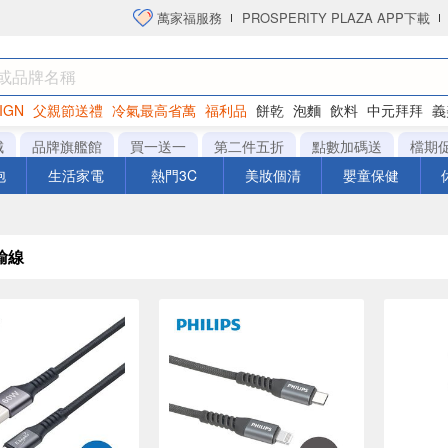
萬家福服務
PROSPERITY PLAZA APP下載
IGN
父親節送禮
冷氣最高省萬
福利品
餅乾
泡麵
飲料
中元拜拜
義
洋芋片
城
品牌旗艦館
買一送一
第二件五折
點數加碼送
檔期
泡
生活家電
熱門3C
美妝個清
嬰童保健
輸線