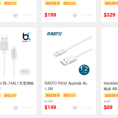
券
贈$200
滿額贈券
贈$200
滿額贈
$199
$329
bel BL-74AL1充電傳輸
RASTO RX32 Apple線-AL-
blackl
M
1.2M
輸線 AB
滿額贈券
贈$200
券
贈$200
滿額贈
$ 169
$ 99
$149
$89