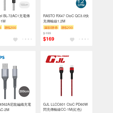
abel BL-72AC1充電傳
RASTO RX47 CtoC QC3.0快
-1M
充傳輸線1.2M
券
贈$200
滿額贈券
贈$200
$ 199
$169
4562A尼龍編織充電
GJL LLCC601 CtoC PD60W
閃充傳輸線CC-1M(紅色)
C-2M