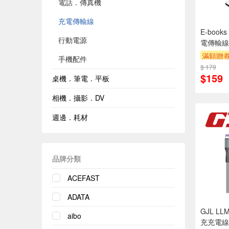
電話．傳真機
充電傳輸線
E-books
行動電源
電傳輸線
滿額贈
手機配件
$ 179
$159
桌機．筆電．平板
相機．攝影．DV
週邊．耗材
品牌分類
ACEFAST
ADATA
GJL LL
aibo
充充電線M