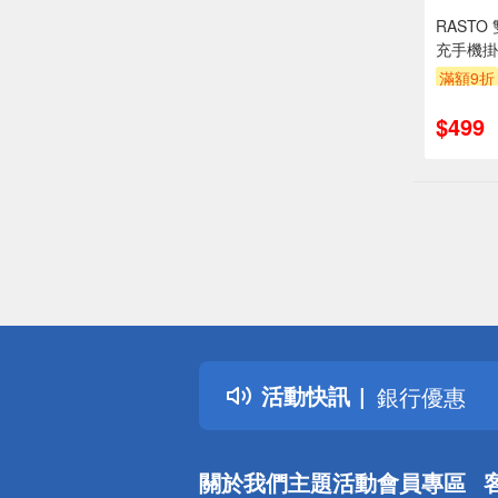
RASTO 
充手機掛
滿額9折
贈$200
$499
偏遠地區配
詐騙網頁！
得獎公告
熱門話題
活動快訊
銀行優惠
偏遠地區配
詐騙網頁！
關於我們
主題活動
會員專區