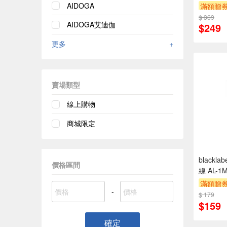
AIDOGA
滿額贈
$ 369
AIDOGA艾迪伽
$249
更多
+
賣場類型
線上購物
商城限定
blackla
價格區間
線 AL-1
滿額贈
-
$ 179
$159
確定