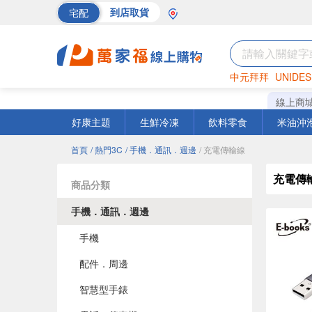
宅配
到店取貨
中元拜拜
UNIDES
巧克力
罐頭
海苔
線上商
好康主題
生鮮冷凍
飲料零食
米油沖
首頁
/ 熱門3C
/ 手機．通訊．週邊
/ 充電傳輸線
充電傳
商品分類
手機．通訊．週邊
手機
配件．周邊
智慧型手錶