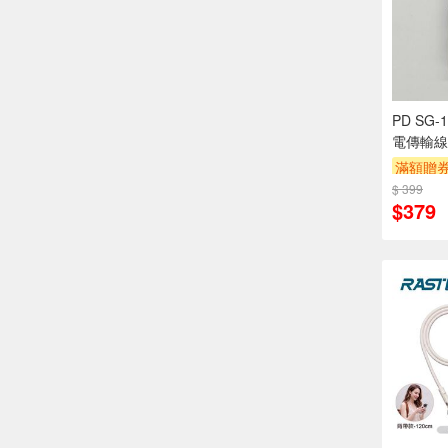
PD SG-
電傳輸線
滿額贈
$ 399
$379