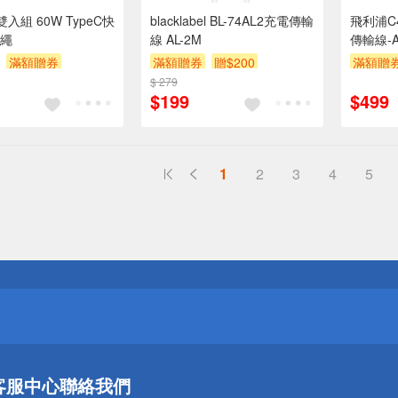
雙入組 60W TypeC快
blacklabel BL-74AL2充電傳輸
飛利浦C
繩
線 AL-2M
傳輸線-A
滿額贈券
滿額贈券
贈$200
滿額贈
$ 279
$199
$499
1
2
3
4
5
送
請小心！
送
請小心！
客服中心
聯絡我們