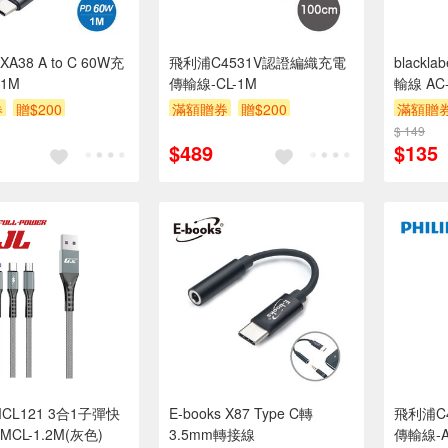
 XA38 A to C 60W充
飛利浦C4531V認證編織充電
blackl
1M
傳輸線-CL-1M
輸線 AC
券
贈$200
滿額贈券
贈$200
滿額贈
$ 149
$489
$135
MCL121 3合1子彈快
E-books X87 Type C轉
飛利浦C
CL-1.2M(灰色)
3.5mm轉接線
傳輸線-A