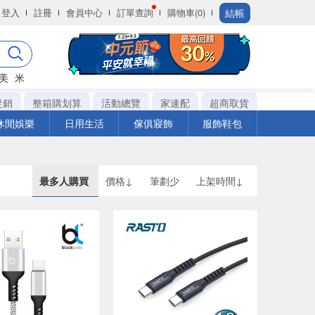
結帳
登入
註冊
會員中心
訂單查詢
購物車(0)
美
米
促銷
整箱購划算
活動總覽
家速配
超商取貨
休閒娛樂
日用生活
傢俱寢飾
服飾鞋包
最多人購買
價格↓
筆劃少
上架時間↓