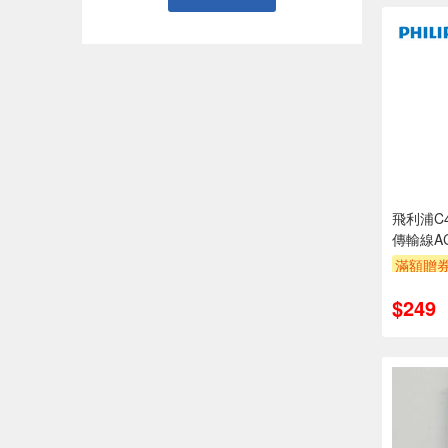
飛利浦C
傳輸線AC
滿額贈
$249