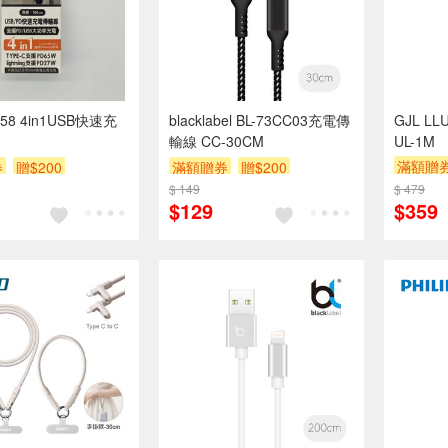
158 4in1USB快速充
blacklabel BL-73CC03充電傳
GJL L
輸線 CC-30CM
UL-1M
滿額贈
券
贈$200
滿額贈券
贈$200
$ 149
$ 479
$129
$359