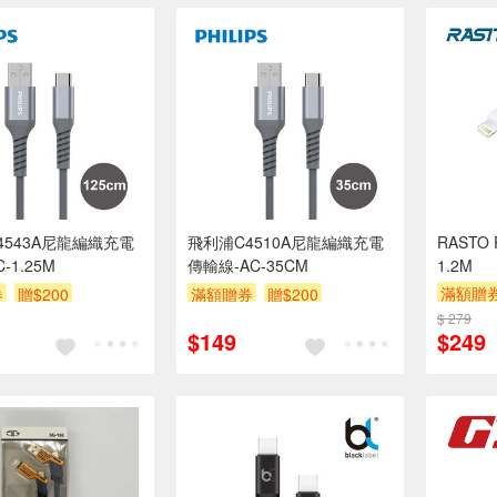
4543A尼龍編織充電
飛利浦C4510A尼龍編織充電
RASTO 
-1.25M
傳輸線-AC-35CM
1.2M
滿額贈
券
贈$200
滿額贈券
贈$200
$ 279
$149
$249