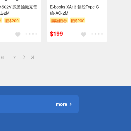
4562V 認證編織充電
E-books XA13 鋁殼Type C
L-2M
線-AC-2M
券
贈$200
滿額贈券
贈$200
$199
6
7
more