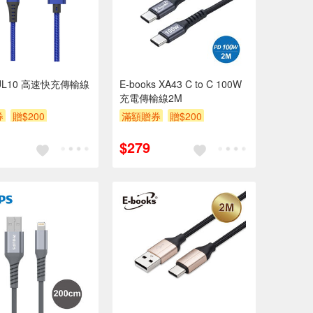
LUL10 高速快充傳輸線
E-books XA43 C to C 100W
充電傳輸線2M
券
贈$200
滿額贈券
贈$200
$279