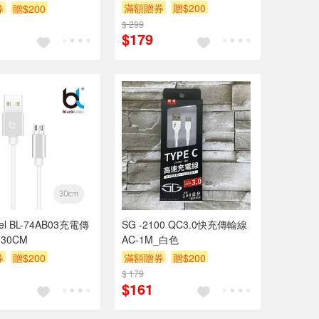
滿額贈券
贈$200
券
贈$200
$ 299
$179
abel BL-74AB03充電傳
SG -2100 QC3.0快充傳輸線
-30CM
AC-1M_白色
券
贈$200
滿額贈券
贈$200
$ 179
$161