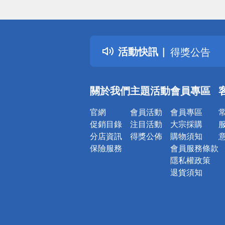
偏遠地區配
詐騙網頁！
得獎公告
活動快訊
熱門話題
銀行優惠
偏遠地區配
關於我們
主題活動
會員專區
詐騙網頁！
官網
會員活動
會員專區
促銷目錄
注目活動
大宗採購
分店資訊
得獎公佈
購物須知
保險服務
會員服務條款
隱私權政策
退貨須知