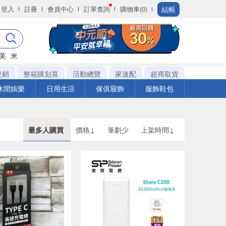
結帳
登入
註冊
會員中心
訂單查詢
購物車(0)
美
米
促銷
整箱購划算
活動總覽
家速配
超商取貨
休閒娛樂
日用生活
傢俱寢飾
服飾鞋包
最多人購買
價格↓
筆劃少
上架時間↓