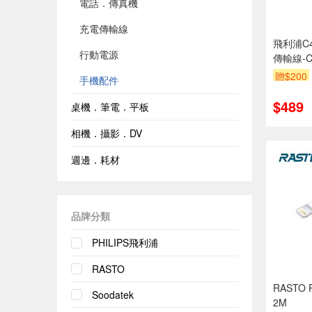
電話．傳真機
充電傳輸線
飛利浦C
行動電源
傳輸線-C
贈$200
手機配件
$489
桌機．筆電．平板
相機．攝影．DV
週邊．耗材
品牌分類
PHILIPS飛利浦
RASTO
RASTO R
Soodatek
2M