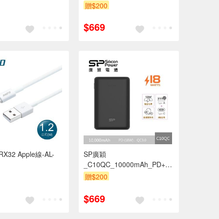
行動電源(白色)
贈$200
$669
RX32 Apple線-AL-
SP廣穎
_C10QC_10000mAh_PD+QC
行動電源(黑色)
贈$200
$669