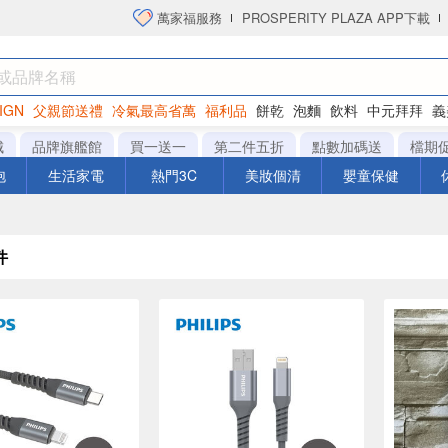
萬家福服務
PROSPERITY PLAZA APP下載
IGN
父親節送禮
冷氣最高省萬
福利品
餅乾
泡麵
飲料
中元拜拜
義
衛生紙
城
品牌旗艦館
買一送一
第二件五折
點數加碼送
檔期
泡
生活家電
熱門3C
美妝個清
嬰童保健
件