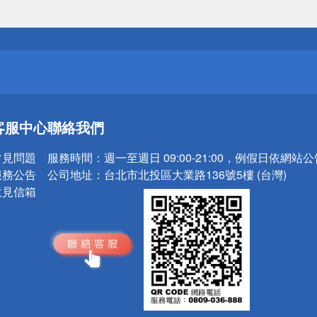
送
請小心！
送
客服中心
聯絡我們
請小心！
常見問題
服務時間：
週一至週日 09:00-21:00，例假日依網站
服務公告
公司地址：
台北市北投區大業路136號5樓 (台灣)
意見信箱