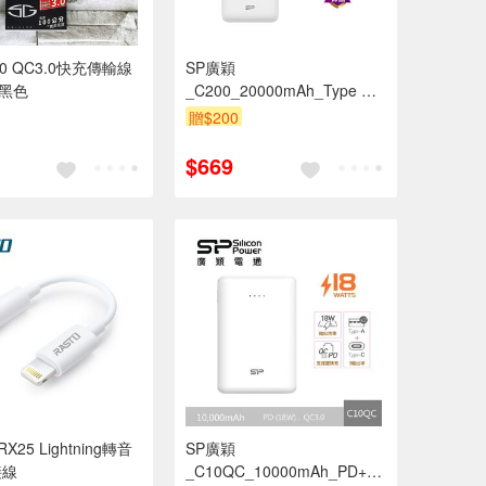
充傳輸線
SP廣穎
_黑色
_C200_20000mAh_Type C
行動電源(白色)
贈$200
$669
RX25 Lightning轉音
SP廣穎
接線
_C10QC_10000mAh_PD+QC