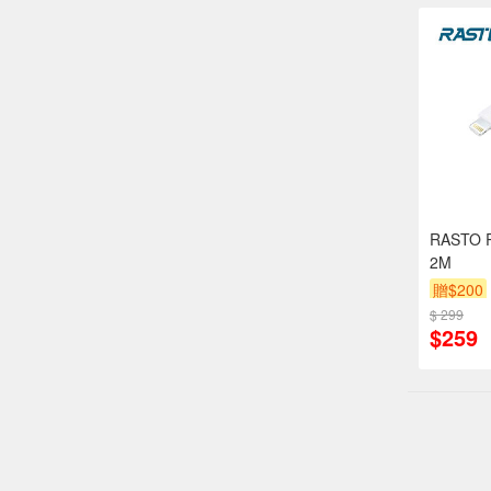
RASTO R
2M
贈$200
$ 299
$259