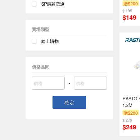
贈$200
SP廣穎電通
$ 199
$149
賣場類型
線上購物
價格區間
-
RASTO R
確定
1.2M
贈$200
$ 279
$249