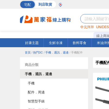
宅配
到店取貨
中元拜拜
UNIDES
海苔
巧克力
罐頭
線上商
好康主題
生鮮冷凍
飲料零食
米油沖
首頁
/ 熱門3C
/ 手機．通訊．週邊
/ 手機配件
手機配
商品分類
手機．通訊．週邊
手機
配件．周邊
智慧型手錶