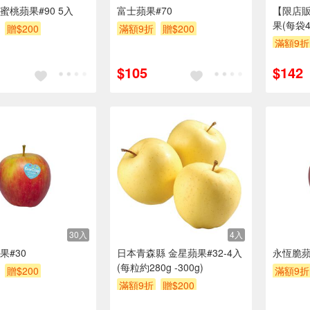
蜜桃蘋果#90 5入
富士蘋果#70
【限店
果(每袋4
贈$200
滿額9折
贈$200
滿額9折
$105
$142
30入
4入
果#30
日本青森縣 金星蘋果#32-4入
永恆脆蘋
(每粒約280g -300g)
贈$200
滿額9折
滿額9折
贈$200