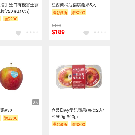
販售】進口有機富士蘋
紐西蘭桶裝樂淇蘋果5入
粒/720克±10%)
滿額9折
贈$200
贈$200
$ 199
$189
3入
果#30
盒裝Envy愛妃蘋果(每盒2入/
約550g-600g)
贈$200
滿額9折
贈$200