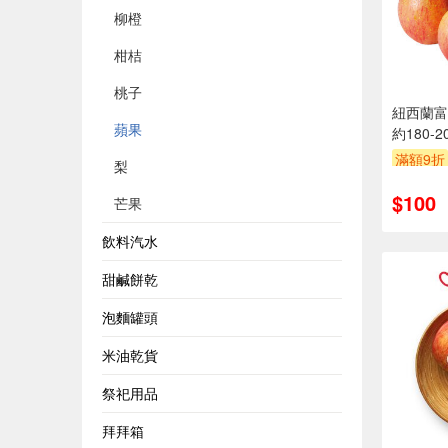
柳橙
柑桔
桃子
紐西蘭富
蘋果
約180-2
滿額9折
梨
$100
芒果
飲料汽水
甜鹹餅乾
泡麵罐頭
米油乾貨
祭祀用品
拜拜箱