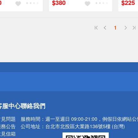
0
$380
$225
1
送
請小心！
送
客服中心
聯絡我們
請小心！
常見問題
服務時間：
週一至週日 09:00-21:00，例假日依網站
服務公告
公司地址：
台北市北投區大業路136號5樓 (台灣)
意見信箱