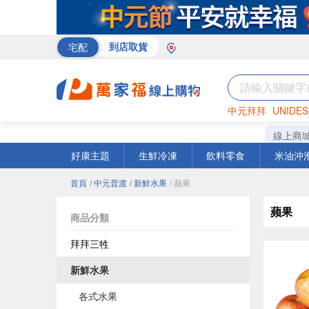
宅配
到店取貨
中元拜拜
UNIDES
巧克力
罐頭
咖啡
線上商
好康主題
生鮮冷凍
飲料零食
米油沖
首頁
/ 中元普渡
/ 新鮮水果
/ 蘋果
蘋果
商品分類
拜拜三牲
新鮮水果
各式水果