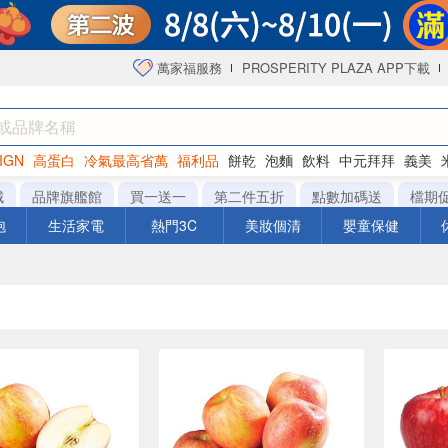
萬家福服務
PROSPERITY PLAZA APP下載
IGN
高蛋白
冷氣最高省萬
福利品
餅乾
泡麵
飲料
中元拜拜
義美
海苔
城
品牌旗艦館
買一送一
第二件五折
點數加碼送
檔期
泡
生活家電
熱門3C
美妝個清
嬰童保健