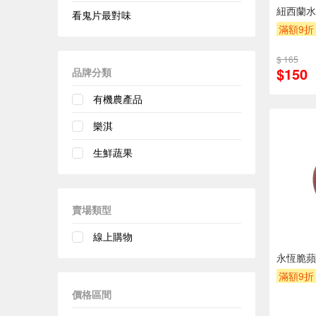
紐西蘭水
看鬼片最對味
滿額9折
$ 165
$150
品牌分類
有機農產品
樂淇
生鮮蔬果
賣場類型
線上購物
永恆脆蘋
滿額9折
價格區間