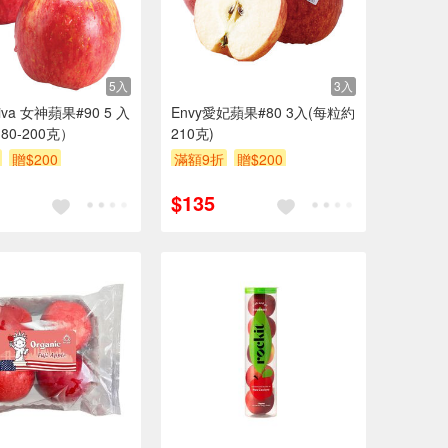
5入
3入
va 女神蘋果#90 5 入
Envy愛妃蘋果#80 3入(每粒約
80-200克）
210克)
贈$200
滿額9折
贈$200
$135