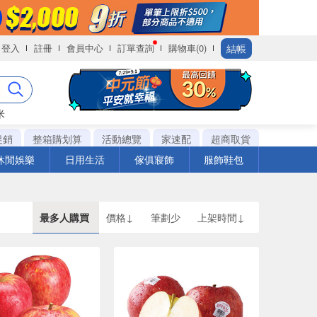
結帳
登入
註冊
會員中心
訂單查詢
購物車(0)
米
促銷
整箱購划算
活動總覽
家速配
超商取貨
休閒娛樂
日用生活
傢俱寢飾
服飾鞋包
最多人購買
價格↓
筆劃少
上架時間↓