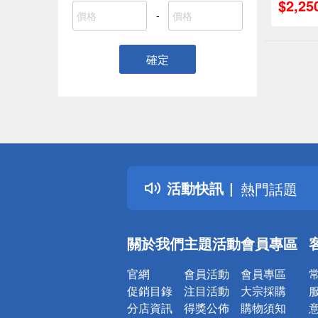
$2,25
-
確定
偏遠地區配
詐騙網頁！
得獎公告
活動快訊
熱門話題
銀行優惠
偏遠地區配
關於我們
主題活動
會員專區
詐騙網頁！
官網
會員活動
會員專區
促銷目錄
注目活動
大宗採購
分店資訊
得獎公佈
購物須知