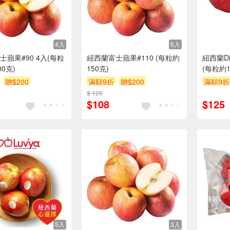
4入
6入
士蘋果#90 4入(每粒
紐西蘭富士蘋果#110 (每粒約
紐西蘭Di
00克)
150克)
(每粒約1
贈$200
滿額9折
贈$200
滿額9折
$ 120
$108
$125
5入
3入