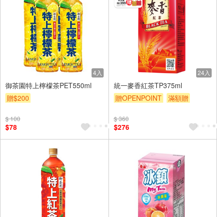
4入
24入
御茶園特上檸檬茶PET550ml
統一麥香紅茶TP375ml
贈$200
贈OPENPOINT
滿額贈
贈$200
$ 100
$ 360
$78
$276