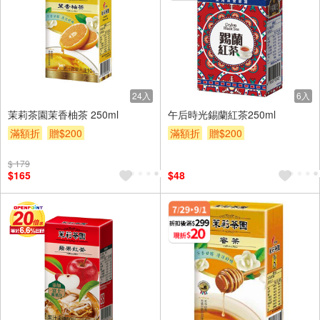
24入
6入
茉莉茶園茉香柚茶 250ml
午后時光錫蘭紅茶250ml
滿額折
贈$200
滿額折
贈$200
$ 179
$165
$48