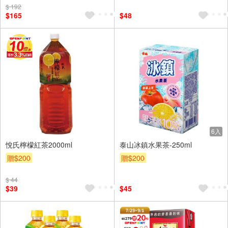
$ 192
$165
$48
6入
悅氏檸檬紅茶2000ml
泰山冰鎮水果茶-250ml
贈$200
贈$200
$ 44
$39
$45