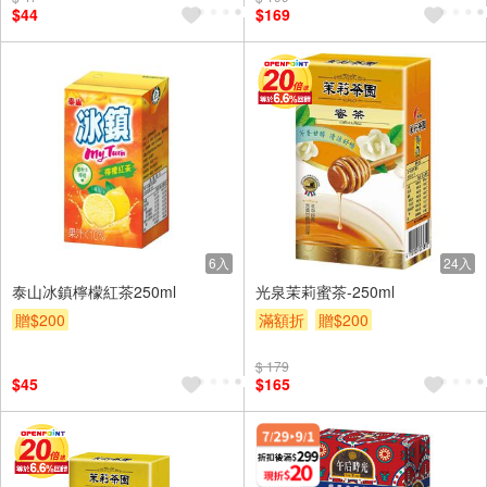
$44
$169
6入
24入
泰山冰鎮檸檬紅茶250ml
光泉茉莉蜜茶-250ml
贈$200
滿額折
贈$200
$ 179
$45
$165