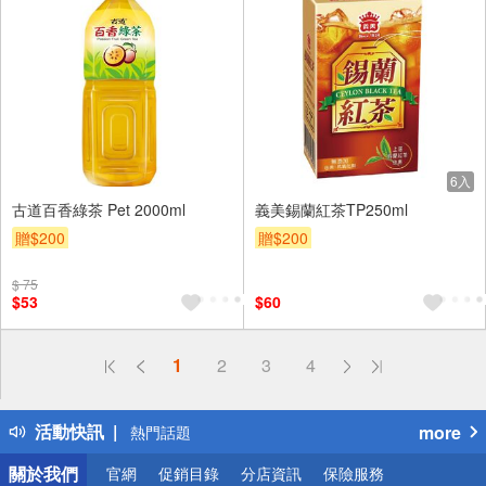
6入
古道百香綠茶 Pet 2000ml
義美錫蘭紅茶TP250ml
贈$200
贈$200
$ 75
$53
$60
偏遠地區配送
1
2
3
4
詐騙網頁！請小心！
得獎公告
活動快訊
more
熱門話題
銀行優惠
關於我們
官網
促銷目錄
分店資訊
保險服務
偏遠地區配送