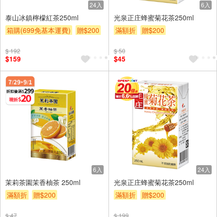
24入
6入
泰山冰鎮檸檬紅茶250ml
光泉正庄蜂蜜菊花茶250ml
箱購(699免基本運費)
贈$200
滿額折
贈$200
$ 192
$ 50
$159
$45
6入
24入
茉莉茶園茉香柚茶 250ml
光泉正庄蜂蜜菊花茶250ml
滿額折
贈$200
滿額折
贈$200
$ 47
$ 199