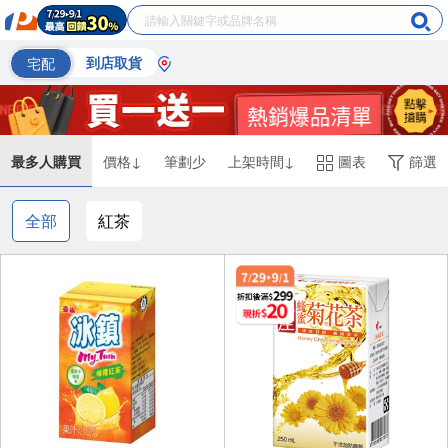
宅配
到店取貨
最多人購買
價格↓
筆劃少
上架時間↓
圖表
篩選
全部
紅茶