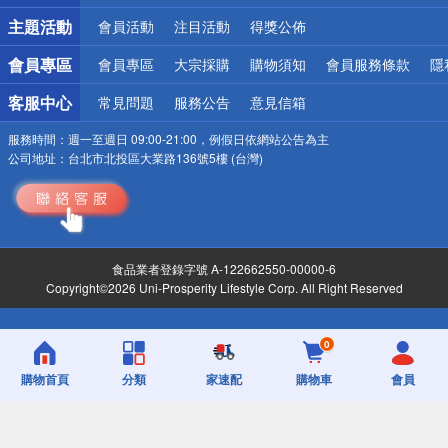
詐騙網頁！請小心！
主題活動
會員活動
注目活動
得獎公佈
會員專區
會員專區
大宗採購
購物須知
會員服務條款
隱
客服中心
常見問題
服務公告
意見信箱
服務時間：
週一至週日 09:00-21:00，例假日依網站公告為主
公司地址：
台北市北投區大業路136號5樓 (台灣)
食品業者登錄字號 A-122662550-00000-6
Copyright©2026 Uni-Prosperity Lifestyle Corp. All Right Reserved
0
購物首頁
分類
家速配
購物車
會員