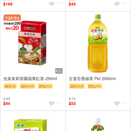
$169
$45
6入
光泉茉莉茶園蘋果紅茶-250ml
古道百香綠茶 Pet 2000ml
滿額折
滿額9折
贈$200
滿額9折
贈$200
$ 48
$ 75
$44
$53