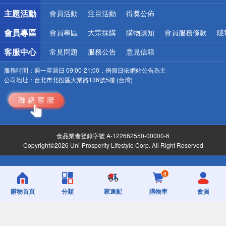
詐騙網頁！請小心！
主題活動
會員活動
注目活動
得獎公佈
會員專區
會員專區
大宗採購
購物須知
會員服務條款
隱
客服中心
常見問題
服務公告
意見信箱
服務時間：
週一至週日 09:00-21:00，例假日依網站公告為主
公司地址：
台北市北投區大業路136號5樓 (台灣)
食品業者登錄字號 A-122662550-00000-6
Copyright©2026 Uni-Prosperity Lifestyle Corp. All Right Reserved
0
購物首頁
分類
家速配
購物車
會員