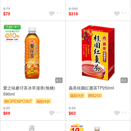
滿額9折
贈$200
$ 79
$ 360
$75
$316
4入
6入
愛之味麥仔茶冰萃漫香(無糖)
義美桂圓紅棗茶TP250ml
590ml
滿額9折
贈$200
贈OPENPOINT
滿額9折
贈$200
$ 85
$ 68
$69
$62