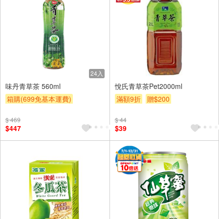
24入
味丹青草茶 560ml
悅氏青草茶Pet2000ml
箱購(699免基本運費)
滿額9折
贈$200
滿額9折
贈$200
$ 469
$ 44
$447
$39