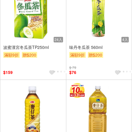
24入
4入
波蜜漢宮冬瓜茶TP250ml
味丹冬瓜茶 560ml
滿額9折
贈$200
滿額9折
贈$200
$ 79
$159
$76