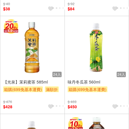
$ 40
$ 92
$38
$84
24入
24入
【光泉】茉莉蜜茶 585ml
味丹冬瓜茶 560ml
箱購(699免基本運費)
滿額折
箱購(699免基本運費)
滿額9折
贈$200
滿額9折
贈$200
$ 476
$ 469
$428
$450