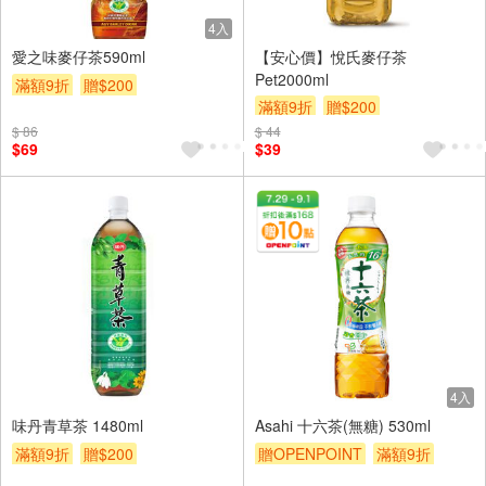
4入
愛之味麥仔茶590ml
【安心價】悅氏麥仔茶
Pet2000ml
滿額9折
贈$200
滿額9折
贈$200
$ 86
$ 44
$69
$39
4入
味丹青草茶 1480ml
Asahi 十六茶(無糖) 530ml
滿額9折
贈$200
贈OPENPOINT
滿額9折
贈$200