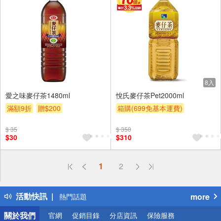
8入
愛之味麥仔茶1480ml
悅氏麥仔茶Pet2000ml
滿額9折
贈$200
箱購(699免基本運費)
滿額9折
贈$200
$ 35
$ 350
$30
$310
偏遠地區配送
1
2
詐騙網頁！請小心！
得獎公告
活動快訊
more
熱門話題
銀行優惠
關於我們
官網
促銷目錄
分店資訊
保險服務
偏遠地區配送