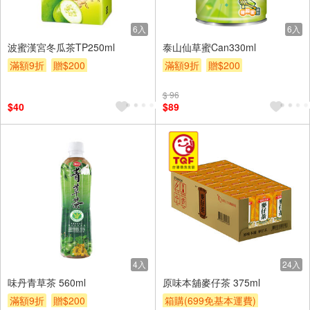
6入
6入
波蜜漢宮冬瓜茶TP250ml
泰山仙草蜜Can330ml
滿額9折
贈$200
滿額9折
贈$200
$ 96
$40
$89
4入
24入
味丹青草茶 560ml
原味本舖麥仔茶 375ml
滿額9折
贈$200
箱購(699免基本運費)