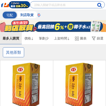
宅配
到店取貨
最多人購買
價格↓
筆劃少
上架時間↓
圖表
篩選
其他茶類