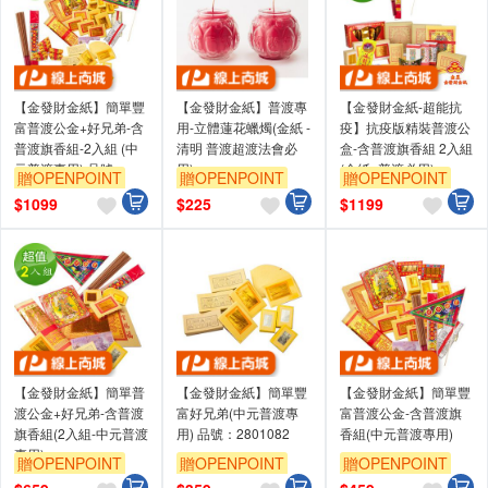
【金發財金紙】簡單豐
【金發財金紙】普渡專
【金發財金紙-超能抗
富普渡公金+好兄弟-含
用-立體蓮花蠟燭(金紙 -
疫】抗疫版精裝普渡公
普渡旗香組-2入組 (中
清明 普渡超渡法會必
盒-含普渡旗香組 2入組
元普渡專用) 品號：
用)
(金紙 -普渡必用)
贈OPENPOINT
贈OPENPOINT
贈OPENPOINT
2799070
$
1099
$
225
$
1199
【金發財金紙】簡單普
【金發財金紙】簡單豐
【金發財金紙】簡單豐
渡公金+好兄弟-含普渡
富好兄弟(中元普渡專
富普渡公金-含普渡旗
旗香組(2入組-中元普渡
用) 品號：2801082
香組(中元普渡專用)
專用)
贈OPENPOINT
贈OPENPOINT
贈OPENPOINT