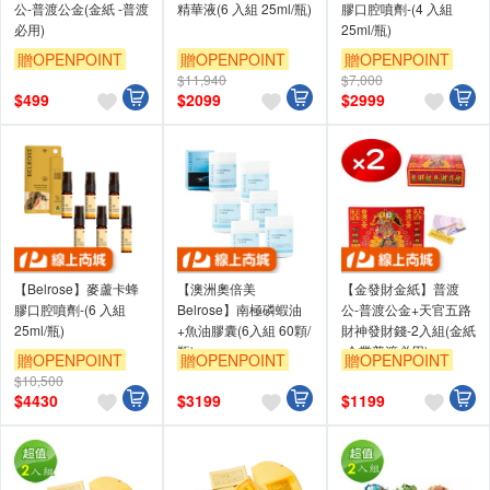
公-普渡公金(金紙 -普渡
精華液(6 入組 25ml/瓶)
膠口腔噴劑-(4 入組
必用)
25ml/瓶)
贈OPENPOINT
贈OPENPOINT
贈OPENPOINT
$11,940
$7,000
$
499
$
2099
$
2999
【Belrose】麥蘆卡蜂
【澳洲奧倍美
【金發財金紙】普渡
膠口腔噴劑-(6 入組
Belrose】南極磷蝦油
公-普渡公金+天官五路
25ml/瓶)
+魚油膠囊(6入組 60顆/
財神發財錢-2入組(金紙
瓶)
-企業普渡必用)
贈OPENPOINT
贈OPENPOINT
贈OPENPOINT
$10,500
$
4430
$
3199
$
1199