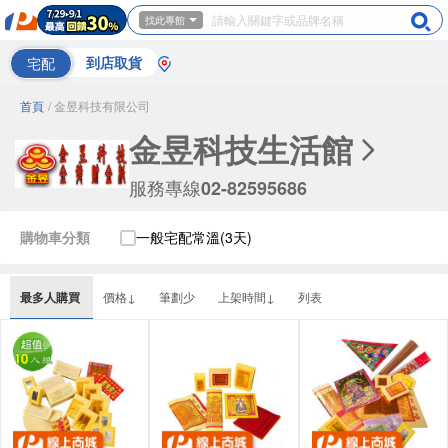
找此專館
宅配
到店取貨
首頁
/ 金昱科技有限公司
金昱科技生活館
服務專線
02-82595686
購物車分類
一般宅配常溫(3天)
最多人購買
價格↓
筆劃少
上架時間↓
列表