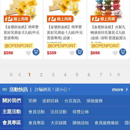
【金發財金紙】簡單豐
【金發財金紙】簡單豐
【金發財金紙】台製九
富好兄弟金-2入組(中元
富好兄弟金-1入組(中元
轉迷你往生蓮花-2入組
普渡專用)
普渡專用) 品號：
(金紙 -清明 普渡超渡法
3423347
會必用)
贈OPENPOINT
贈OPENPOINT
贈OPENPOINT
$
598
$
359
$
698
偏遠地區配送
詐騙網頁！請小心！
得獎公告
熱門話題
1
2
3
4
5
6
7
銀行優惠
偏遠地區配送
活動快訊
more
詐騙網頁！請小心！
關於我們
官網
促銷目錄
分店資訊
保險服務
主題活動
會員活動
注目活動
得獎公佈
會員專區
會員專區
大宗採購
購物須知
會員服務條款
隱