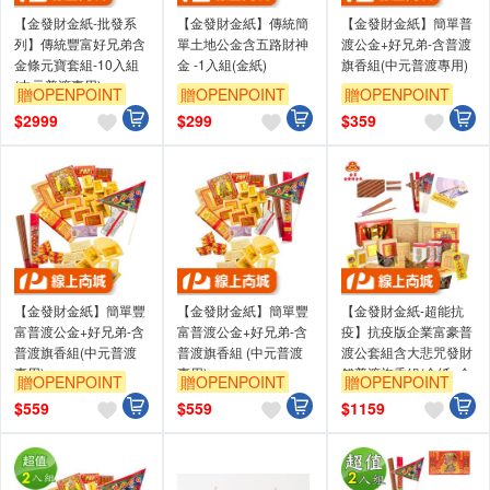
【金發財金紙-批發系
【金發財金紙】傳統簡
【金發財金紙】簡單普
列】傳統豐富好兄弟含
單土地公金含五路財神
渡公金+好兄弟-含普渡
金條元寶套組-10入組
金 -1入組(金紙)
旗香組(中元普渡專用)
(中元普渡專用)
贈OPENPOINT
贈OPENPOINT
贈OPENPOINT
$
2999
$
299
$
359
【金發財金紙】簡單豐
【金發財金紙】簡單豐
【金發財金紙-超能抗
富普渡公金+好兄弟-含
富普渡公金+好兄弟-含
疫】抗疫版企業富豪普
普渡旗香組(中元普渡
普渡旗香組 (中元普渡
渡公套組含大悲咒發財
專用)
專用)
錢普渡旗香組(金紙 -企
贈OPENPOINT
贈OPENPOINT
贈OPENPOINT
業版普渡必用)
$
559
$
559
$
1159