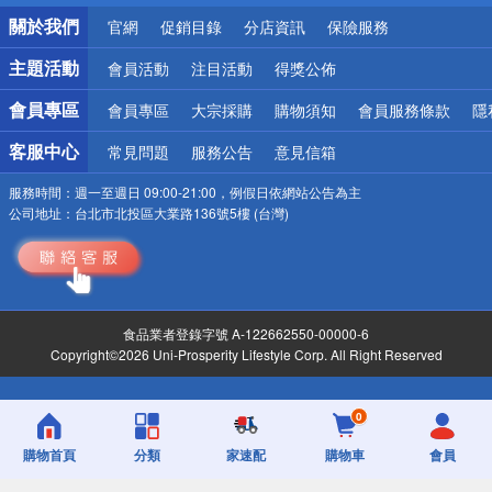
銀行優惠
關於我們
官網
促銷目錄
分店資訊
保險服務
偏遠地區配送
詐騙網頁！請小心！
主題活動
會員活動
注目活動
得獎公佈
會員專區
會員專區
大宗採購
購物須知
會員服務條款
隱
客服中心
常見問題
服務公告
意見信箱
服務時間：
週一至週日 09:00-21:00，例假日依網站公告為主
公司地址：
台北市北投區大業路136號5樓 (台灣)
食品業者登錄字號 A-122662550-00000-6
Copyright©2026 Uni-Prosperity Lifestyle Corp. All Right Reserved
0
購物首頁
分類
家速配
購物車
會員