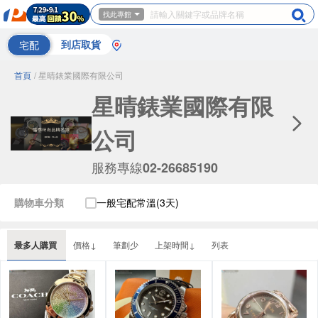
找此專館
宅配
到店取貨
首頁
/ 星晴錶業國際有限公司
星晴錶業國際有限
公司
服務專線
02-26685190
購物車分類
一般宅配常溫(3天)
最多人購買
價格↓
筆劃少
上架時間↓
列表