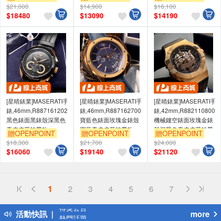
精鋼錶帶款
$21,000
$14,900
$16,100
$
18480
$
13090
$
14190
[星晴錶業]MASERATI手
[星晴錶業]MASERATI手
[星晴錶業]MASERATI手
錶,46mm,R8871612025
錶,46mm,R8871627002
錶,42mm,R8821108002
黑色錶面黑錶殼深黑色
寶藍色錶面玫瑰金錶殼
機械鏤空錶面玫瑰金錶
真皮皮革錶帶款
寶藍真皮皮革錶帶款
殼深黑色真皮皮革錶帶
贈OPENPOINT
贈OPENPOINT
贈OPENPOINT
款
$18,300
$21,700
$24,000
$
16060
$
19140
$
21120
偏遠地區配送
1
2
3
4
5
6
7
詐騙網頁！請小心！
得獎公告
活動快訊
more
熱門話題