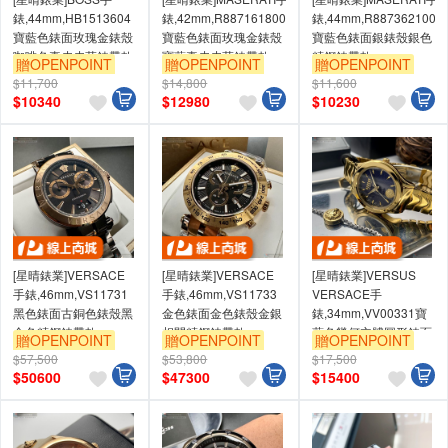
錶,44mm,HB1513604
錶,42mm,R8871618007
錶,44mm,R8873621008
寶藍色錶面玫瑰金錶殼
寶藍色錶面玫瑰金錶殼
寶藍色錶面銀錶殼銀色
咖啡色真皮皮革錶帶款
寶藍真皮皮革錶帶款
精鋼錶帶款
贈OPENPOINT
贈OPENPOINT
贈OPENPOINT
$11,700
$14,800
$11,600
$
10340
$
12980
$
10230
[星晴錶業]VERSACE
[星晴錶業]VERSACE
[星晴錶業]VERSUS
手錶,46mm,VS11731
手錶,46mm,VS11733
VERSACE手
黑色錶面古銅色錶殼黑
金色錶面金色錶殼金銀
錶,34mm,VV00331寶
金色精鋼錶帶款
相間精鋼錶帶款
藍色幾何立體圖形錶面
贈OPENPOINT
贈OPENPOINT
贈OPENPOINT
金色錶殼金色精鋼錶帶
$57,500
$53,800
$17,500
款
$
50600
$
47300
$
15400