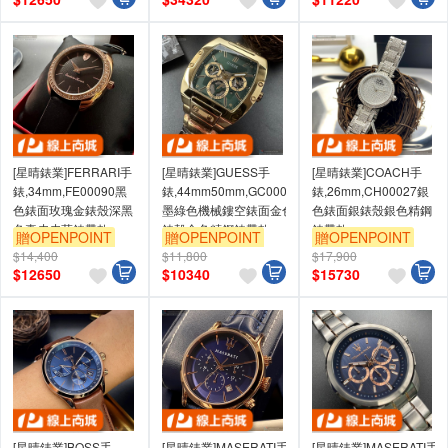
[星晴錶業]FERRARI手
[星晴錶業]GUESS手
[星晴錶業]COACH手
錶,34mm,FE00090黑
錶,44mm50mm,GC00006
錶,26mm,CH00027銀
色錶面玫瑰金錶殼深黑
墨綠色機械鏤空錶面金色
色錶面銀錶殼銀色精鋼
色真皮皮革錶帶款
錶殼金色精鋼錶帶款
錶帶款
贈OPENPOINT
贈OPENPOINT
贈OPENPOINT
$14,400
$11,800
$17,900
$
12650
$
10340
$
15730
[星晴錶業]BOSS手
[星晴錶業]MASERATI手
[星晴錶業]MASERATI手