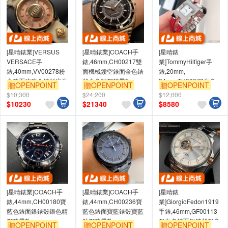
[星晴錶業]VERSUS
[星晴錶業]COACH手
[星晴錶
VERSACE手
錶,46mm,CH00217雙
業]TommyHilfiger手
錶,40mm,VV00278粉
面機械鏤空錶面金色錶
錶,20mm,
金錶面玫瑰金錶殼米白
殼金色精鋼錶帶款
34mm,TH00073白色
贈OPENPOINT
贈OPENPOINT
贈OPENPOINT
真皮皮革錶帶款
錶面銀錶殼藍紅真皮皮
$10,300
$24,200
$12,000
革錶帶款
$
10230
$
21340
$
8580
[星晴錶業]COACH手
[星晴錶業]COACH手
[星晴錶
錶,44mm,CH00180寶
錶,44mm,CH00236寶
業]GiorgioFedon1919
藍色錶面銀錶殼銀色精
藍色錶面寶藍錶殼寶藍
手錶,46mm,GF00113
鋼錶帶款
精鋼錶帶款
銀白色錶面銀錶殼銀色
贈OPENPOINT
贈OPENPOINT
贈OPENPOINT