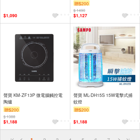
贈$200
$ 1490
$1,090
$1,127
聲寶 KM-ZF13P 微電腦觸控電
聲寶 ML-DH15S 15W電擊式捕
陶爐
蚊燈
贈$200
贈$200
$ 1388
$1,188
$1,188
偏遠地區配送
1
2
3
4
5
6
7