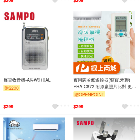
$209
$209
聲寶收音機-AK-W910AL
實用牌冷氣遙控器(聲寶.禾聯)
PRA-C872 附原廠照片比對 更換
贈$200
電池免設定 台灣設計
贈OPENPOINT
訂單滿 2000 元折抵 100元
$299
$299
（運費不算在 2000 元的範圍
內）
單品享9折