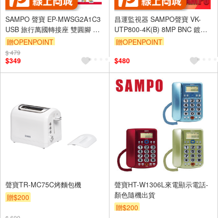
SAMPO 聲寶 EP-MWSG2A1C3
昌運監視器 SAMPO聲寶 VK-
USB 旅行萬國轉接座 雙圓腳 適
UTP800-4K(B) 8MP BNC 鍍金
用德國 歐盟 俄羅斯 韓國 印尼
絞線傳輸器 BNC絞線器 10入
贈OPENPOINT
贈OPENPOINT
$ 479
$349
$480
聲寶TR-MC75C烤麵包機
聲寶HT-W1306L來電顯示電話-
顏色隨機出貨
贈$200
贈$200
$ 699