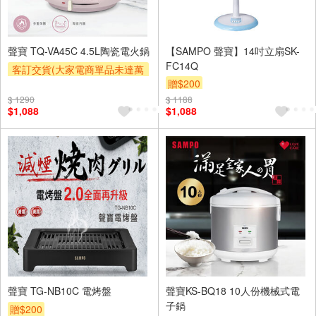
聲寶 TQ-VA45C 4.5L陶瓷電火鍋
【SAMPO 聲寶】14吋立扇SK-
FC14Q
客訂交貨(大家電商單品未達萬
贈$200
元需加收$300-500,部分安裝跨
區費另計,實際收費以專人聯絡
$ 1290
$ 1188
$1,088
$1,088
報價為主)
聲寶 TG-NB10C 電烤盤
聲寶KS-BQ18 10人份機械式電
子鍋
贈$200