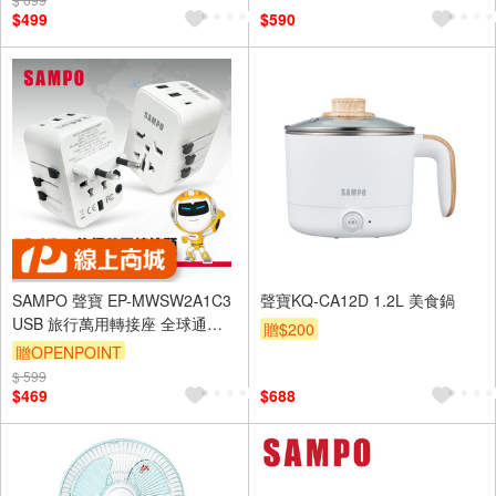
$499
$590
SAMPO 聲寶 EP-MWSW2A1C3
聲寶KQ-CA12D 1.2L 美食鍋
USB 旅行萬用轉接座 全球通用
贈$200
台灣除外
贈OPENPOINT
$ 599
$469
$688