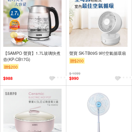
【SAMPO 聲寶】1.7L玻璃快煮
聲寶 SK-TB09S 9吋空氣循環扇
壺(KP-CB17G)
贈$200
贈$200
$ 1099
$988
$990