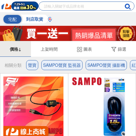
宅配
到店取貨
價格↓
上架時間
圖表
篩選
相關分類
聲寶
SAMPO聲寶 監視器
SAMPO聲寶 攝影機
紅