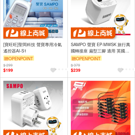
[寶旺旺]聖岡科技 聲寶專用冷氣
SAMPO 聲寶 EP-MWSK 旅行萬
遙控器AI-S1
國轉接座 扁型三腳 適用 英國、
香港、中國、澳門、新加坡、馬
贈OPENPOINT
贈OPENPOINT
來西亞
$ 299
$ 379
$199
$239