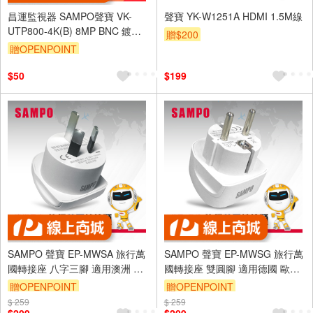
昌運監視器 SAMPO聲寶 VK-
聲寶 YK-W1251A HDMI 1.5M線
UTP800-4K(B) 8MP BNC 鍍金
贈$200
絞線傳輸器 BNC絞線器 1入
贈OPENPOINT
$50
$199
SAMPO 聲寶 EP-MWSA 旅行萬
SAMPO 聲寶 EP-MWSG 旅行萬
國轉接座 八字三腳 適用澳洲 紐
國轉接座 雙圓腳 適用德國 歐盟
西蘭 中國
俄羅斯 韓國 印尼
贈OPENPOINT
贈OPENPOINT
$ 259
$ 259