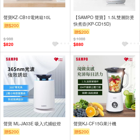
聲寶KZ-CB10電烤箱10L
【SAMPO 聲寶】1.5L雙層防燙
快煮壺(KP-CD15D)
贈$200
贈$200
$ 988
$ 1088
$820
$880
聲寶 ML-JA03E 吸入式捕蚊燈
聲寶KJ-CF15G果汁機
贈$200
贈$200