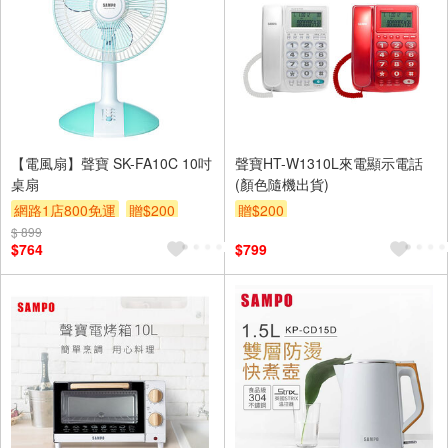
【電風扇】聲寶 SK-FA10C 10吋
聲寶HT-W1310L來電顯示電話
桌扇
(顏色隨機出貨)
網路1店800免運
贈$200
贈$200
$ 899
$764
$799