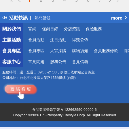
詐騙網頁！請小心！
得獎公告
活動快訊
more
熱門話題
銀行優惠
關於我們
官網
促銷目錄
分店資訊
保險服務
偏遠地區配送
詐騙網頁！請小心！
主題活動
會員活動
注目活動
得獎公佈
會員專區
會員專區
大宗採購
購物須知
會員服務條款
隱
客服中心
常見問題
服務公告
意見信箱
服務時間：
週一至週日 09:00-21:00，例假日依網站公告為主
公司地址：
台北市北投區大業路136號5樓 (台灣)
食品業者登錄字號 A-122662550-00000-6
Copyright©2026 Uni-Prosperity Lifestyle Corp. All Right Reserved