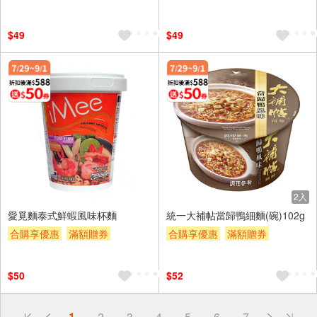
贈$200
贈$200
$49
$49
2入
愛覓麵泰式鮮蝦風味杯麵
統一大補帖當歸鴨細麵(碗)102g
合購享優惠
滿額贈券
合購享優惠
滿額贈券
贈$200
贈$200
$50
$52
偏遠地區配送
1
2
3
4
5
6
7