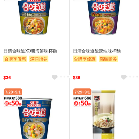
日清合味道XO醬海鮮味杯麵
日清合味道酸辣蝦味杯麵
合購享優惠
滿額贈券
合購享優惠
滿額贈券
贈$200
贈$200
$36
$36