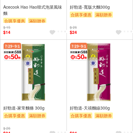
Acecook Hao Hao韓式泡菜風味
好勁道-寬版大麵300g
麵
合購享優惠
滿額贈券
合購享優惠
滿額贈券
贈$200
$ 15
贈$200
$ 26
$14
$24
好勁道-家常麵條 300g
好勁道-天禧麵線300g
合購享優惠
滿額贈券
合購享優惠
滿額贈券
贈$200
贈$200
$ 26