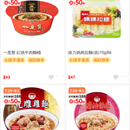
一度贊 紅燒牛肉麵桶
維力媽媽拉麵(袋)70gX6
合購享優惠
滿額贈券
合購享優惠
滿額贈券
贈$200
贈$200
$43
$47