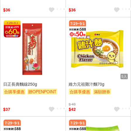
$36
$36
5入
日正長壽麵線250g
維力元祖雞汁麵70g
合購享優惠
贈OPENPOINT
合購享優惠
滿額贈券
滿額贈券
贈$200
贈$200
$ 48
$37
$42