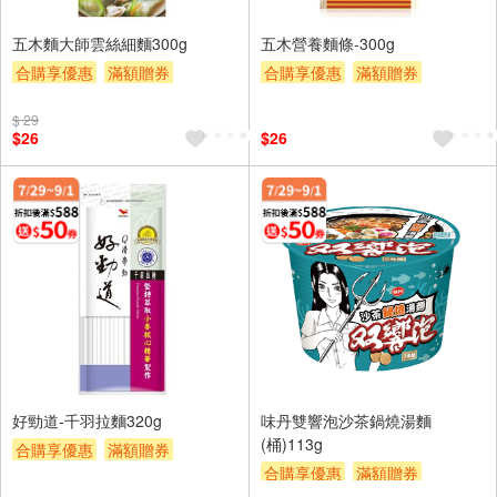
五木麵大師雲絲細麵300g
五木營養麵條-300g
合購享優惠
滿額贈券
合購享優惠
滿額贈券
贈$200
贈$200
$ 29
$26
$26
好勁道-千羽拉麵320g
味丹雙響泡沙茶鍋燒湯麵
(桶)113g
合購享優惠
滿額贈券
合購享優惠
滿額贈券
贈$200