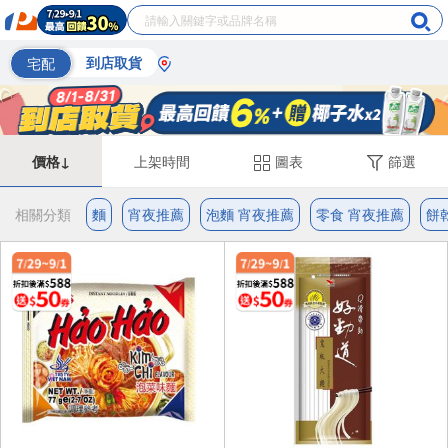
宅配
到店取貨
價格↓
上架時間
圖表
篩選
相關分類
麵
宵夜推薦
泡麵 宵夜推薦
零食 宵夜推薦
餅