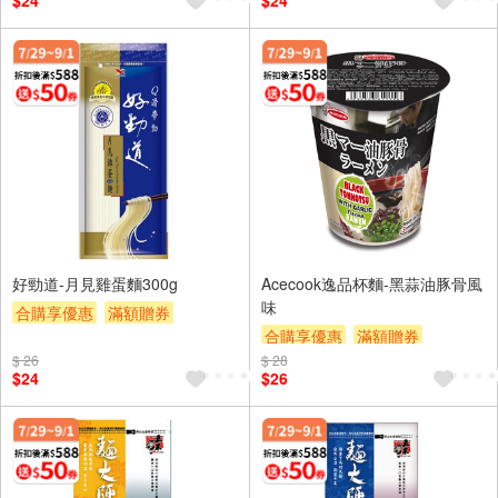
$24
$24
好勁道-月見雞蛋麵300g
Acecook逸品杯麵-黑蒜油豚骨風
味
合購享優惠
滿額贈券
合購享優惠
滿額贈券
贈$200
$ 26
$ 28
贈$200
$24
$26