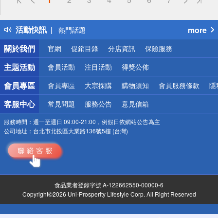
詐騙網頁！請小心！
得獎公告
活動快訊
more
熱門話題
銀行優惠
關於我們
官網
促銷目錄
分店資訊
保險服務
偏遠地區配送
詐騙網頁！請小心！
主題活動
會員活動
注目活動
得獎公佈
會員專區
會員專區
大宗採購
購物須知
會員服務條款
隱
客服中心
常見問題
服務公告
意見信箱
服務時間：
週一至週日 09:00-21:00，例假日依網站公告為主
公司地址：
台北市北投區大業路136號5樓 (台灣)
食品業者登錄字號 A-122662550-00000-6
Copyright©2026 Uni-Prosperity Lifestyle Corp. All Right Reserved