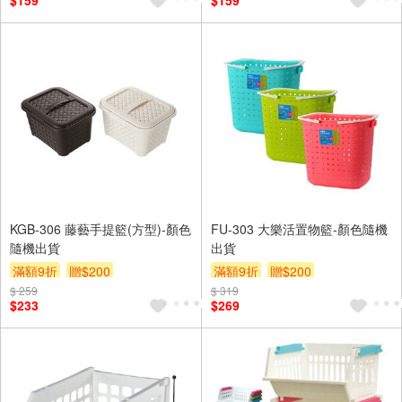
$159
$159
KGB-306 藤藝手提籃(方型)-顏色
FU-303 大樂活置物籃-顏色隨機
隨機出貨
出貨
滿額9折
贈$200
滿額9折
贈$200
$ 259
$ 319
$233
$269