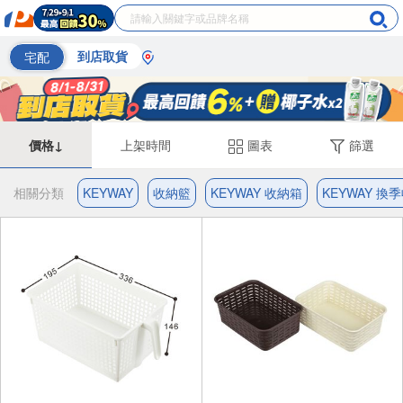
宅配
到店取貨
價格↓
上架時間
圖表
篩選
相關分類
KEYWAY
收納籃
KEYWAY 收納箱
KEYWAY 換