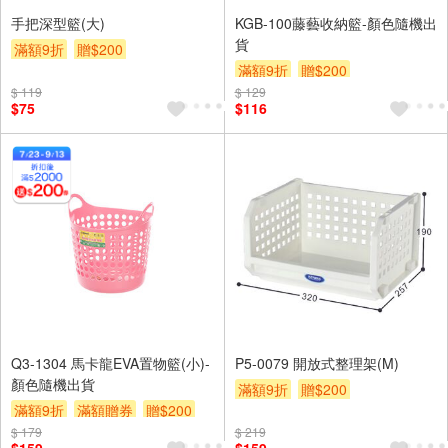
手把深型籃(大)
KGB-100藤藝收納籃-顏色隨機出
貨
滿額9折
贈$200
滿額9折
贈$200
$ 119
$ 129
$75
$116
Q3-1304 馬卡龍EVA置物籃(小)-
P5-0079 開放式整理架(M)
顏色隨機出貨
滿額9折
贈$200
滿額9折
滿額贈券
贈$200
$ 179
$ 219