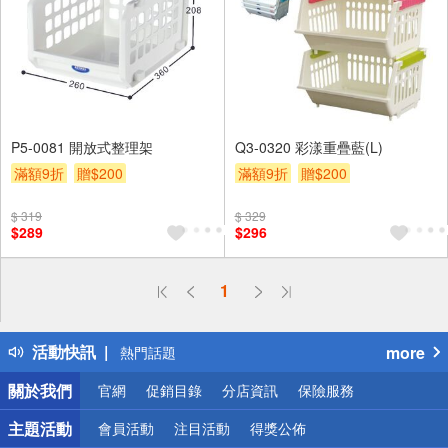
P5-0081 開放式整理架
Q3-0320 彩漾重疊藍(L)
滿額9折
贈$200
滿額9折
贈$200
$ 319
$ 329
$289
$296
偏遠地區配送
1
詐騙網頁！請小心！
得獎公告
活動快訊
more
熱門話題
銀行優惠
關於我們
官網
促銷目錄
分店資訊
保險服務
偏遠地區配送
詐騙網頁！請小心！
主題活動
會員活動
注目活動
得獎公佈