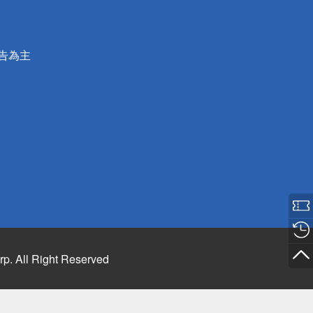
公告為主
rp. All Right Reserved