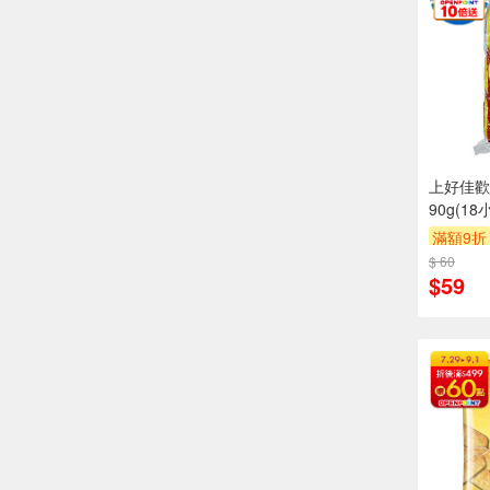
上好佳歡
90g(18
滿額9折
$ 60
$59