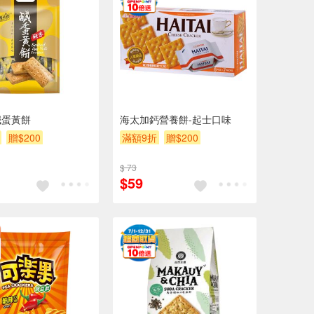
鹹蛋黃餅
海太加鈣營養餅-起士口味
贈$200
滿額9折
贈$200
$ 73
$59