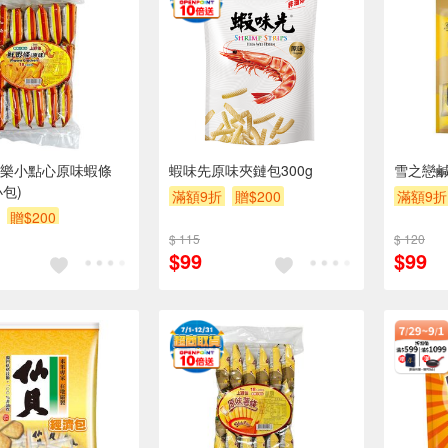
樂小點心原味蝦條
蝦味先原味夾鏈包300g
雪之戀
小包)
滿額9折
贈$200
滿額9折
贈$200
$ 115
$ 120
$99
$99