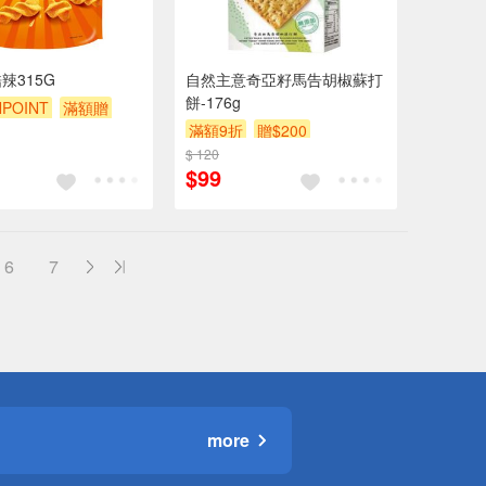
辣315G
自然主意奇亞籽馬告胡椒蘇打
餅-176g
POINT
滿額贈
滿額9折
贈$200
贈$200
$ 120
$99
6
7
more