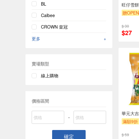
BL
旺仔雪餅
贈OPEN
Calbee
滿額9折
$ 30
CROWN 皇冠
$27
更多
+
賣場類型
線上購物
價格區間
華元大吉
-
滿額9折
$ 59
確定