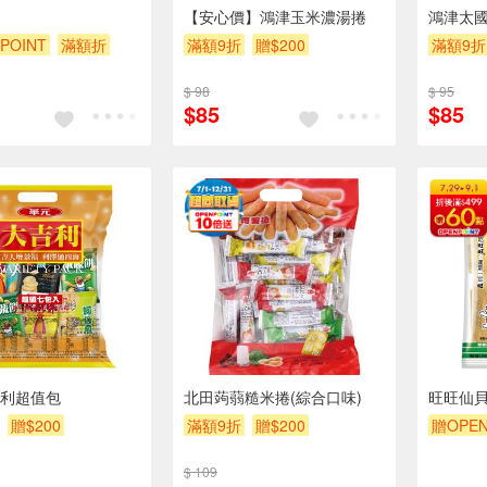
【安心價】鴻津玉米濃湯捲
鴻津太國
POINT
滿額折
滿額9折
贈$200
滿額9折
贈$200
$ 98
$ 95
$85
$85
利超值包
北田蒟蒻糙米捲(綜合口味)
旺旺仙
贈$200
滿額9折
贈$200
贈OPEN
滿額9折
$ 109