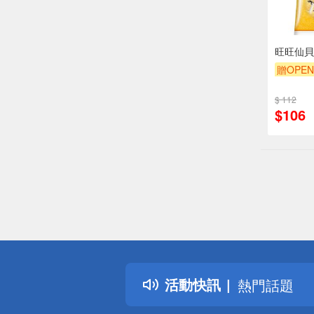
旺旺仙貝
贈OPEN
滿額9折
$ 112
$106
偏遠地區配
詐騙網頁！
得獎公告
活動快訊
熱門話題
銀行優惠