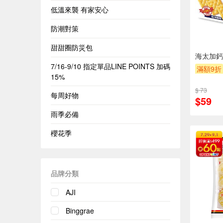
低溫來襲 有家安心
防潮對策
甜甜圈防災包
海太加鈣
7/16-9/10 指定單品LINE POINTS 加碼
滿額9折
15%
$ 73
每周好物
$59
雨季必備
櫻花季
品牌分類
AJI
Binggrae