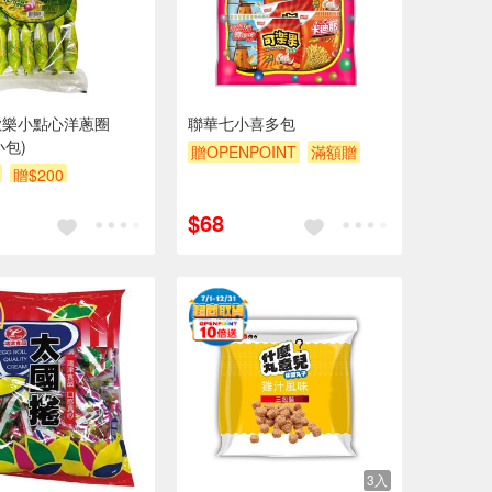
歡樂小點心洋蔥圈
聯華七小喜多包
小包)
贈OPENPOINT
滿額贈
贈$200
滿額9折
贈$200
$68
3入