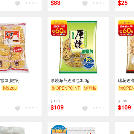
$83
$25
雪屋(輕辣)
厚燒海苔經濟包350g
瑞花經濟
贈$200
贈OPENPOINT
滿額折
贈OPEN
滿額9折
贈$200
滿額9折
$ 128
$ 135
$109
$109