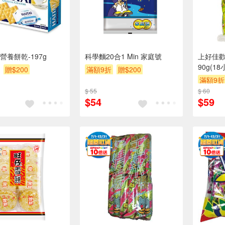
營養餅乾-197g
科學麵20合1 Min 家庭號
上好佳
90g(18
贈$200
滿額9折
贈$200
滿額9折
$ 55
$ 60
$54
$59