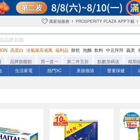
萬家福服務
PROSPERITY PLAZA APP下載
IGN
高蛋白
冷氣最高省萬
福利品
餅乾
泡麵
飲料
中元拜拜
義美
海苔
城
品牌旗艦館
買一送一
第二件五折
點數加碼送
檔期
泡
生活家電
熱門3C
美妝個清
嬰童保健