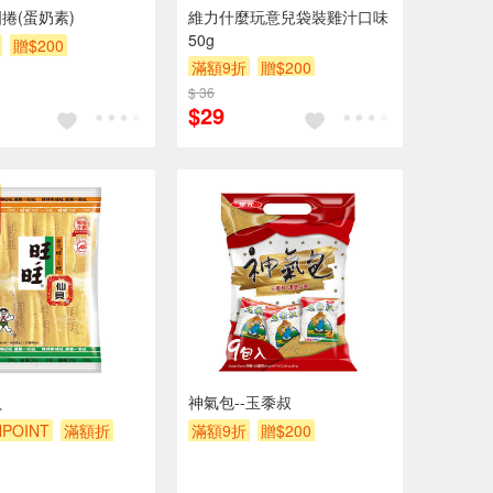
捲(蛋奶素)
維力什麼玩意兒袋裝雞汁口味
50g
贈$200
滿額9折
贈$200
$ 36
$29
貝
神氣包--玉黍叔
POINT
滿額折
滿額9折
贈$200
贈$200