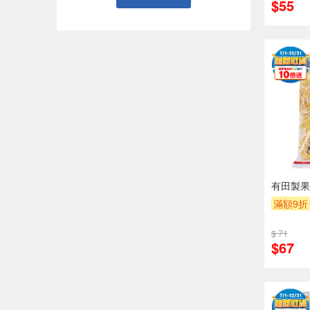
$55
有田製果
滿額9折
$ 71
$67