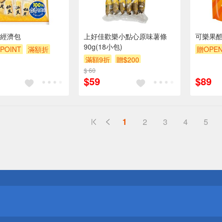
經濟包
上好佳歡樂小點心原味薯條
可樂果酷
90g(18小包)
POINT
滿額折
贈OPEN
滿額9折
贈$200
贈$200
滿額9折
$ 60
$59
$89
1
2
3
4
5
送
請小心！