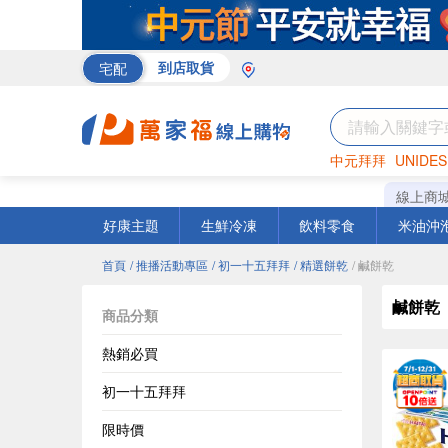
宅配
到店取貨
中元拜拜
UNIDES
巧克力
罐頭
咖啡
線上商
好康主題
生鮮冷凍
飲料零食
米油沖
首頁
/ 推播活動專區
/ 初一十五拜拜
/ 精選餅乾
/ 鹹餅乾
鹹餅乾
商品分類
熱銷必買
初一十五拜拜
限時價