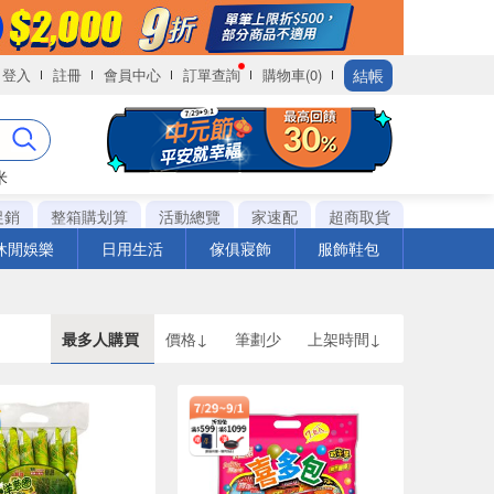
結帳
登入
註冊
會員中心
訂單查詢
購物車(0)
米
促銷
整箱購划算
活動總覽
家速配
超商取貨
休閒娛樂
日用生活
傢俱寢飾
服飾鞋包
最多人購買
價格↓
筆劃少
上架時間↓