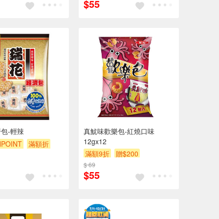
$55
包-輕辣
真魷味歡樂包-紅燒口味
12gx12
POINT
滿額折
滿額9折
贈$200
贈$200
$ 69
$55