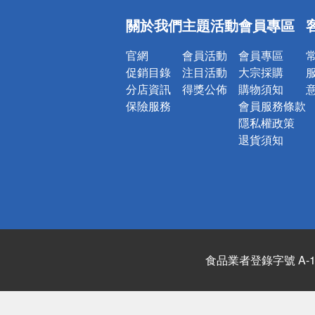
偏遠地區配
關於我們
主題活動
會員專區
詐騙網頁！
官網
會員活動
會員專區
促銷目錄
注目活動
大宗採購
分店資訊
得獎公佈
購物須知
保險服務
會員服務條款
隱私權政策
退貨須知
食品業者登錄字號 A-122