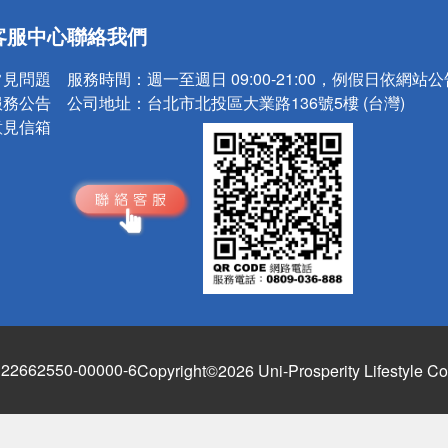
送
客服中心
聯絡我們
請小心！
常見問題
服務時間：
週一至週日 09:00-21:00，例假日依網站
服務公告
公司地址：
台北市北投區大業路136號5樓 (台灣)
意見信箱
662550-00000-6
Copyright©2026 Uni-Prosperity Lifestyle Co