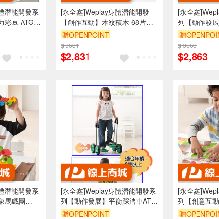
y身體潛能開發系
[永全鑫]Weplay身體潛能開發
[永全鑫]We
彩豆 ATG-
【創作互動】木紋積木-68片
列【動作發展】
ATG-KC2802-068
KM0001
贈OPENPOINT
贈OPENPOI
$ 3631
$ 3663
$2,831
$2,863
y身體潛能開發系
[永全鑫]Weplay身體潛能開發系
[永全鑫]We
象馬戲團
列【動作發展】平衡踩踏車ATG-
列【創意互動】
KP6201
KC2009
贈OPENPOINT
贈OPENPOI