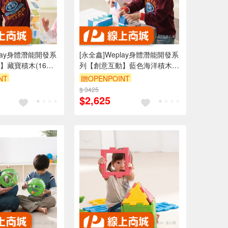
play身體潛能開發系
[永全鑫]Weplay身體潛能開發系
】藏寶積木(16塊)
列【創意互動】藍色海洋積木
(16塊) ATG-KC2004
NT
贈OPENPOINT
$ 3425
$2,625