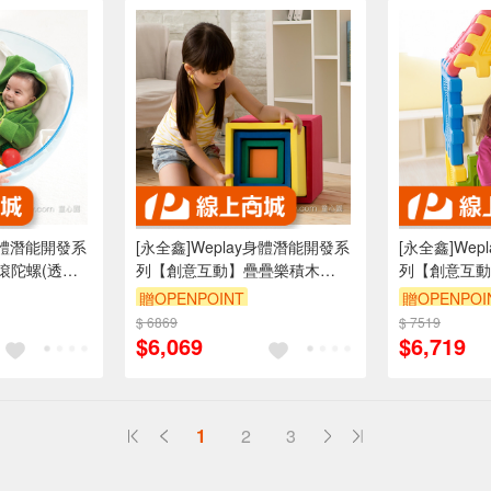
y身體潛能開發系
[永全鑫]Weplay身體潛能開發系
[永全鑫]We
陀螺(透明)
列【創意互動】疊疊樂積木
列【創意互動
ATG-KC2805
ATG-KT1003
贈OPENPOINT
贈OPENPOI
$ 6869
$ 7519
$6,069
$6,719
1
2
3