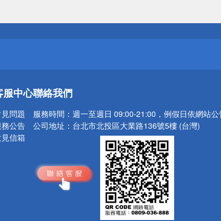
送
請小心！
送
客服中心
聯絡我們
請小心！
常見問題
服務時間：
週一至週日 09:00-21:00，例假日依網站
服務公告
公司地址：
台北市北投區大業路136號5樓 (台灣)
意見信箱