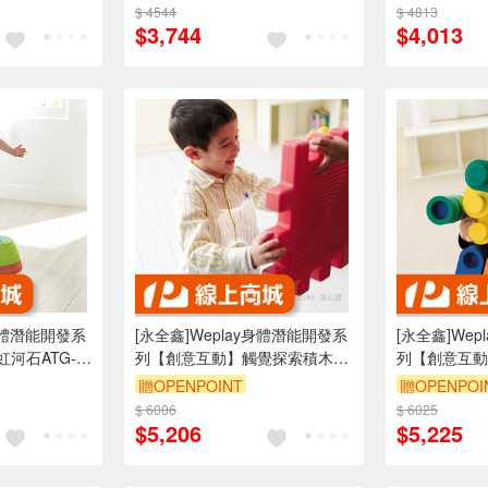
$ 4544
$ 4813
$3,744
$4,013
y身體潛能開發系
[永全鑫]Weplay身體潛能開發系
[永全鑫]We
河石ATG-
列【創意互動】觸覺探索積木
列【創意互動
ATG-KT1001
ATG-KC2803
贈OPENPOINT
贈OPENPOI
$ 6006
$ 6025
$5,206
$5,225