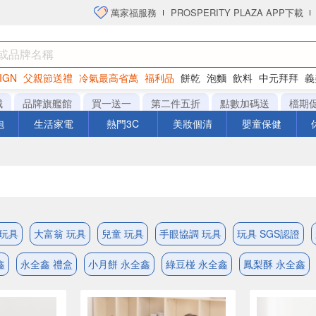
萬家福服務
PROSPERITY PLAZA APP下載
IGN
父親節送禮
冷氣最高省萬
福利品
餅乾
泡麵
飲料
中元拜拜
義
洋芋片
城
品牌旗艦館
買一送一
第二件五折
點數加碼送
檔期
泡
生活家電
熱門3C
美妝個清
嬰童保健
i 玩具
大富翁 玩具
兒童 玩具
手眼協調 玩具
玩具 SGS認證
鑫
永全鑫 禮盒
小月餅 永全鑫
綠豆椪 永全鑫
鳳梨酥 永全鑫