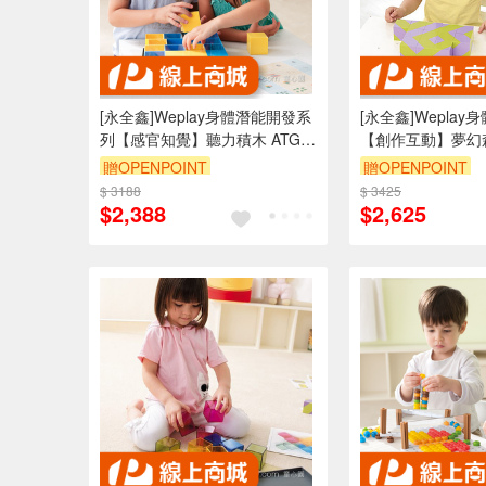
[永全鑫]Weplay身體潛能開發系
[永全鑫]Wepla
列【感官知覺】聽力積木 ATG-
【創作互動】夢幻
KT5001
裝ATG-KC2005
贈OPENPOINT
贈OPENPOINT
$ 3188
$ 3425
$2,388
$2,625