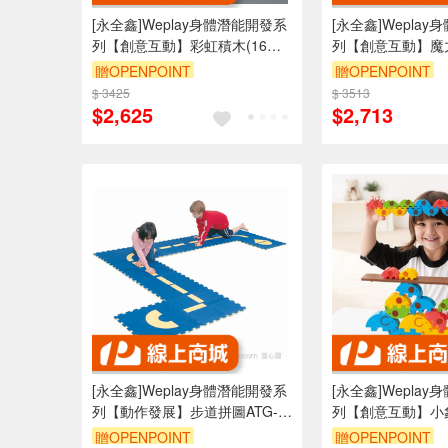
[永全鑫]Weplay身體潛能開發系
[永全鑫]Wepla
列【創意互動】彩虹積木(16塊)
列【創意互動】魔力
ATG-KC2002
KC2008
贈OPENPOINT
贈OPENPOINT
$ 3425
$ 3513
$2,625
$2,713
[永全鑫]Weplay身體潛能開發系
[永全鑫]Wepla
列【動作發展】步道拼圖ATG-
列【創意互動】小
KM1802
ATG-KF0007
贈OPENPOINT
贈OPENPOINT