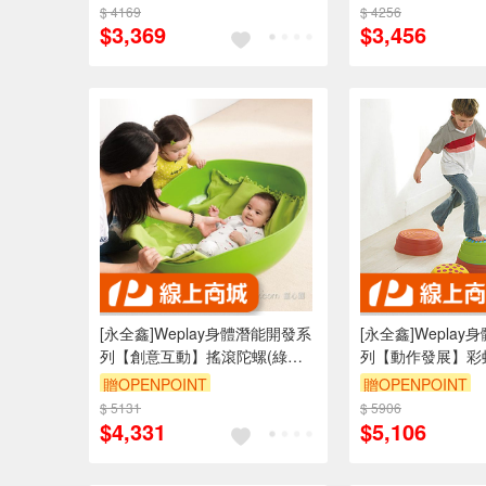
$ 4169
$ 4256
$3,369
$3,456
[永全鑫]Weplay身體潛能開發系
[永全鑫]Wepla
列【創意互動】搖滾陀螺(綠色)
列【動作發展】彩虹
ATG-KP2004-00G
KT0008
贈OPENPOINT
贈OPENPOINT
$ 5131
$ 5906
$4,331
$5,106