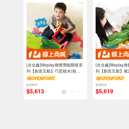
[永全鑫]Weplay身體潛能開發系
[永全鑫]Wepla
列【創意互動】巧思積木(校園
列【創意互動】搖滾
組) ATG-KC3002
ATG-KP2004-00C
贈OPENPOINT
贈OPENPOINT
$ 6413
$ 6419
$5,613
$5,619