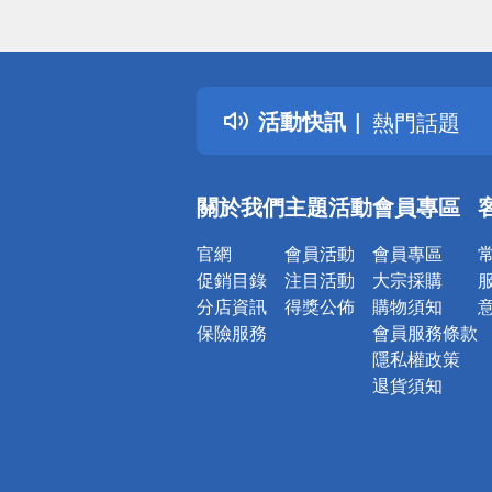
偏遠地區配
詐騙網頁！
得獎公告
活動快訊
熱門話題
銀行優惠
偏遠地區配
關於我們
主題活動
會員專區
詐騙網頁！
官網
會員活動
會員專區
促銷目錄
注目活動
大宗採購
分店資訊
得獎公佈
購物須知
保險服務
會員服務條款
隱私權政策
退貨須知