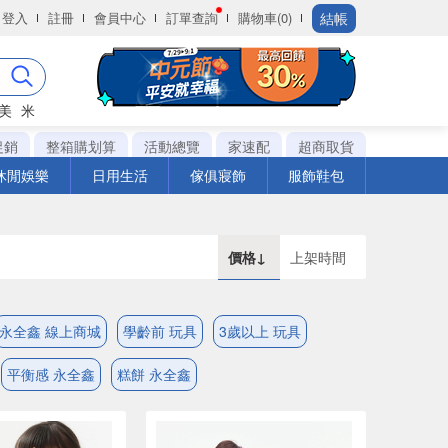
結帳
登入
註冊
會員中心
訂單查詢
購物車(0)
美
米
促銷
整箱購划算
活動總覽
家速配
超商取貨
休閒娛樂
日用生活
傢俱寢飾
服飾鞋包
價格↓
上架時間
永全鑫 線上商城
學齡前 玩具
3歲以上 玩具
平衡感 永全鑫
糕餅 永全鑫