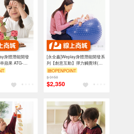
play身體潛能開發
[永全鑫]Weplay身體潛能開發系
蘋果 ATG-
列【創意互動】彈力觸覺球(直
徑75cm) ATG-KB0306
NT
贈OPENPOINT
$ 3150
$2,350