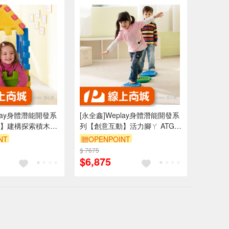
play身體潛能開發系
[永全鑫]Weplay身體潛能開發系
】建構探索積木
列【創意互動】活力腳ㄚ ATG-
KT0012
NT
贈OPENPOINT
$ 7675
$6,875