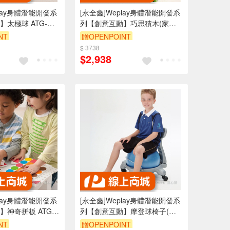
play身體潛能開發系
[永全鑫]Weplay身體潛能開發系
太極球 ATG-
列【創意互動】巧思積木(家庭
組) ATG-KC3002-028
NT
贈OPENPOINT
$ 3738
$2,938
play身體潛能開發系
[永全鑫]Weplay身體潛能開發系
神奇拼板 ATG-
列【創意互動】摩登球椅子(小)
ATG-KE0312
NT
贈OPENPOINT