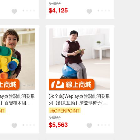
$ 4925
$4,125
play身體潛能開發系
[永全鑫]Weplay身體潛能開發系
】百變積木組
列【創意互動】摩登球椅子(大)
ATG-KE0311-00K
NT
贈OPENPOINT
$ 6363
$5,563