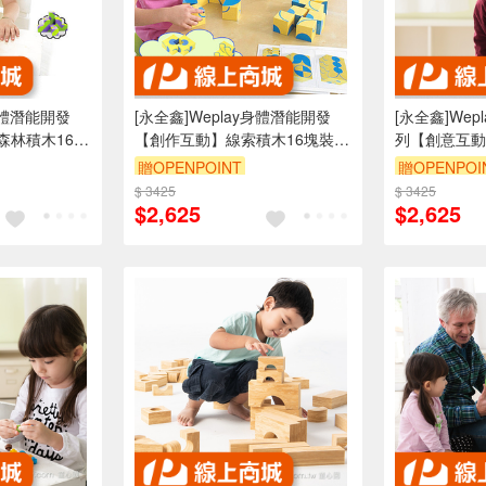
y身體潛能開發
[永全鑫]Weplay身體潛能開發
[永全鑫]We
森林積木16塊
【創作互動】線索積木16塊裝
列【創意互動
ATG-KC2003
ATG-KC2001
贈OPENPOINT
贈OPENPOI
$ 3425
$ 3425
$2,625
$2,625