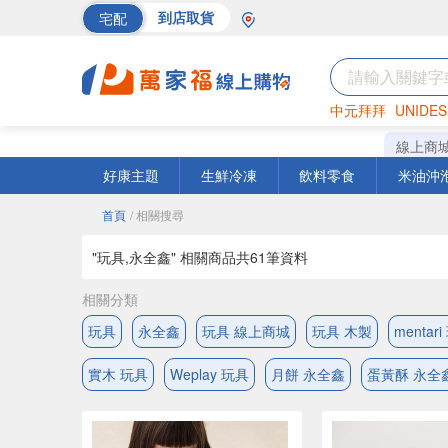
宅配
到店取貨
中元拜拜
UNIDES
巧克力
罐頭
海苔
線上商
好康主題
生鮮冷凍
飲料零食
米油沖
首頁
/ 相關搜尋
"玩具,永全鑫" 相關商品共
61
筆資料
相關分類
玩具
永全鑫
玩具 線上商城
玩具 木製
mentar
實木 玩具
Weplay 玩具
月餅 永全鑫
蛋黃酥 永全