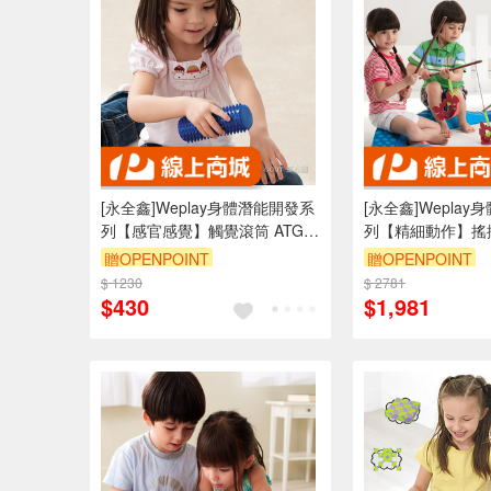
[永全鑫]Weplay身體潛能開發系
[永全鑫]Wepla
列【感官感覺】觸覺滾筒 ATG-
列【精細動作】搖
KT3301
ATG-KF0008
贈OPENPOINT
贈OPENPOINT
$ 1230
$ 2781
$430
$1,981