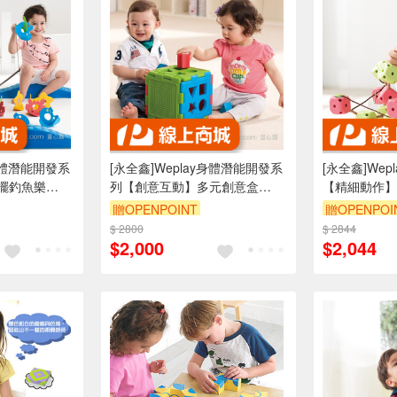
y身體潛能開發系
[永全鑫]Weplay身體潛能開發系
[永全鑫]We
擺釣魚樂
列【創意互動】多元創意盒
【精細動作】串
ATG-KC3001
KF0012
贈OPENPOINT
贈OPENPOI
$ 2800
$ 2844
$2,000
$2,044