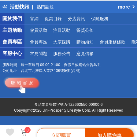
得獎公告
活動快訊
more
熱門話題
銀行優惠
關於我們
官網
促銷目錄
分店資訊
保險服務
偏遠地區配送
詐騙網頁！請小心！
主題活動
會員活動
注目活動
得獎公佈
會員專區
會員專區
大宗採購
購物須知
會員服務條款
隱
客服中心
常見問題
服務公告
意見信箱
服務時間：
週一至週日 09:00-21:00，例假日依網站公告為主
公司地址：
台北市北投區大業路136號5樓 (台灣)
食品業者登錄字號 A-122662550-00000-6
Copyright©2026 Uni-Prosperity Lifestyle Corp. All Right Reserved
0
立即購買
加入購物車