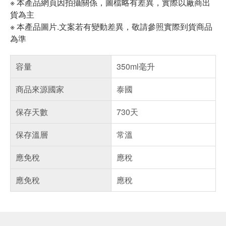
※ 本產品網頁因拍攝關係，圖檔略有差異，實際以廠商出
貨為主
※ 本產品圖片.文案若有變動差異，敬請參照實際到貨商品
為準
容量
350ml毫升
商品來源國家
泰國
保存天數
730天
保存溫層
常溫
應免稅
應稅
應免稅
應稅
偏遠地區配送
詐騙網頁！請小心！