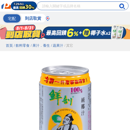
宅配
到店取貨
首頁
/ 飲料零食
/ 果汁．養生
/ 蔬果汁
/ 其它