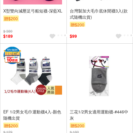
X型雙向減壓足弓船短襪-深藍XL
台灣製加大毛巾底休閒襪3入(款
式隨機出貨)
贈$200
贈$200
$ 380
$189
$99
EF 1/2男女毛巾運動襪4入-顏色
三花1/2男女適用運動襪-#446中
隨機出貨
灰
贈$200
贈$200
$ 129
$ 180