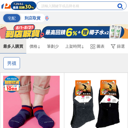
宅配
到店取貨
最多人購買
價格↓
筆劃少
上架時間↓
圖表
篩選
男襪