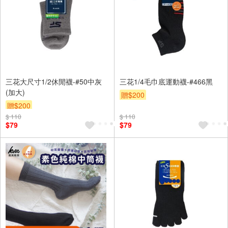
三花大尺寸1/2休閒襪-#50中灰
三花1/4毛巾底運動襪-#466黑
(加大)
贈$200
贈$200
$ 110
$ 110
$79
$79