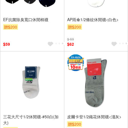
EF抗菌除臭寬口休閒棉襪
AP雨傘1/2條紋休閒襪<白色>
贈$200
贈$200
$ 69
$59
$62
三花大尺寸1/2休閒襪-#50白(加
皮爾卡登1/2織花休閒襪<淺灰>
大)
贈$200