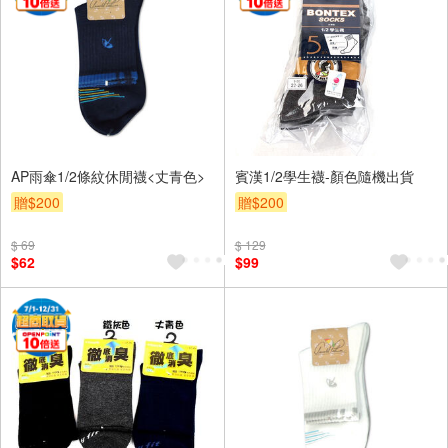
AP雨傘1/2條紋休閒襪<丈青色>
賓漢1/2學生襪-顏色隨機出貨
贈$200
贈$200
$ 69
$ 129
$62
$99