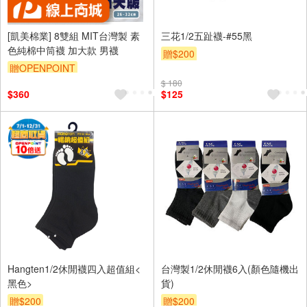
[凱美棉業] 8雙組 MIT台灣製 素
三花1/2五趾襪-#55黑
色純棉中筒襪 加大款 男襪
贈$200
贈OPENPOINT
$ 180
$360
$125
Hangten1/2休閒襪四入超值組<
台灣製1/2休閒襪6入(顏色隨機出
黑色>
貨)
贈$200
贈$200