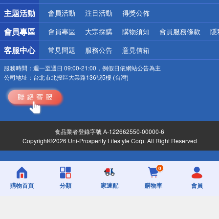
詐騙網頁！請小心！
主題活動
會員活動
注目活動
得獎公佈
會員專區
會員專區
大宗採購
購物須知
會員服務條款
隱
客服中心
常見問題
服務公告
意見信箱
服務時間：
週一至週日 09:00-21:00，例假日依網站公告為主
公司地址：
台北市北投區大業路136號5樓 (台灣)
食品業者登錄字號 A-122662550-00000-6
Copyright©2026 Uni-Prosperity Lifestyle Corp. All Right Reserved
0
購物首頁
分類
家速配
購物車
會員