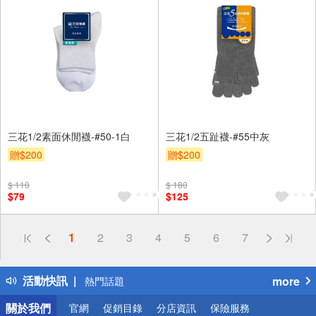
三花1/2素面休閒襪-#50-1白
三花1/2五趾襪-#55中灰
贈$200
贈$200
$ 110
$ 180
$79
$125
偏遠地區配送
1
2
3
4
5
6
7
詐騙網頁！請小心！
得獎公告
活動快訊
more
熱門話題
銀行優惠
關於我們
官網
促銷目錄
分店資訊
保險服務
偏遠地區配送