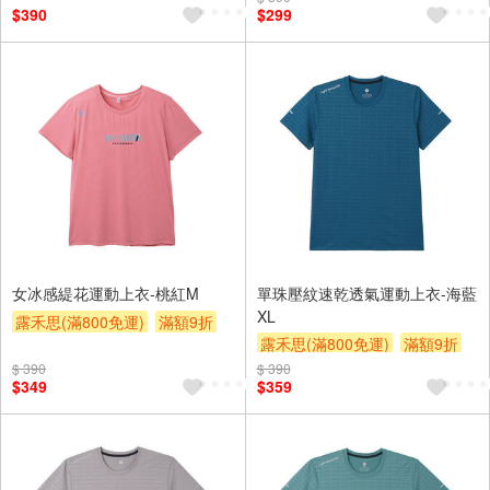
$390
$299
女冰感緹花運動上衣-桃紅M
單珠壓紋速乾透氣運動上衣-海藍
XL
露禾思(滿800免運)
滿額9折
露禾思(滿800免運)
滿額9折
贈$200
贈$200
$ 390
$ 390
$349
$359