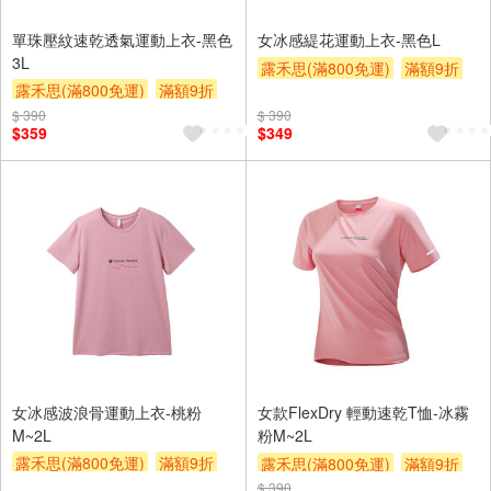
單珠壓紋速乾透氣運動上衣-黑色
女冰感緹花運動上衣-黑色L
3L
露禾思(滿800免運)
滿額9折
露禾思(滿800免運)
滿額9折
贈$200
贈$200
$ 390
$ 390
$359
$349
女冰感波浪骨運動上衣-桃粉
女款FlexDry 輕動速乾T恤-冰霧
M~2L
粉M~2L
露禾思(滿800免運)
滿額9折
露禾思(滿800免運)
滿額9折
贈$200
$ 390
贈$200