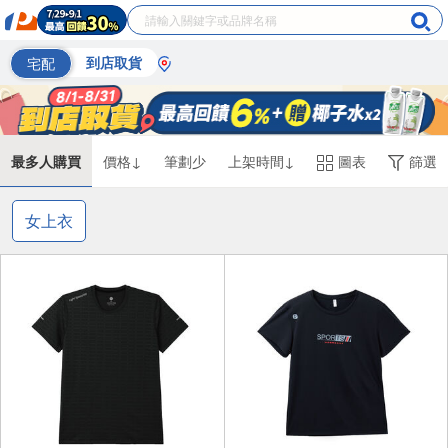
宅配
到店取貨
最多人購買
價格↓
筆劃少
上架時間↓
圖表
篩選
女上衣