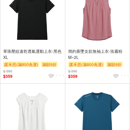
單珠壓紋速乾透氣運動上衣-黑色
簡約垂墜女款無袖上衣-玫霧粉
XL
M~2L
露禾思(滿800免運)
滿額9折
露禾思(滿800免運)
滿額9折
贈$200
贈$200
$ 390
$ 390
$359
$359