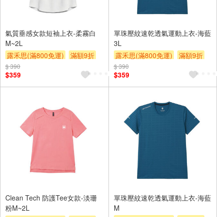
氣質垂感女款短袖上衣-柔霧白
單珠壓紋速乾透氣運動上衣-海藍
M~2L
3L
露禾思(滿800免運)
滿額9折
露禾思(滿800免運)
滿額9折
贈$200
贈$200
$ 390
$ 390
$359
$359
Clean Tech 防護Tee女款-淡珊
單珠壓紋速乾透氣運動上衣-海藍
粉M~2L
M