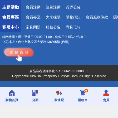
詐騙網頁！請小心！
主題活動
會員活動
注目活動
得獎公佈
會員專區
會員專區
大宗採購
購物須知
會員服務條款
隱
客服中心
常見問題
服務公告
意見信箱
服務時間：
週一至週日 09:00-21:00，例假日依網站公告為主
公司地址：
台北市北投區大業路136號5樓 (台灣)
食品業者登錄字號 A-122662550-00000-6
Copyright©2026 Uni-Prosperity Lifestyle Corp. All Right Reserved
0
購物首頁
分類
家速配
購物車
會員