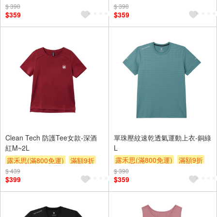
贈$200
贈$200
$ 390
$ 390
$359
$359
Clean Tech 防護Tee女款-深酒
單珠壓紋速乾透氣運動上衣-銅綠
紅M~2L
L
露禾思(滿800免運)
滿額9折
露禾思(滿800免運)
滿額9折
贈$200
$ 439
贈$200
$ 390
$399
$359