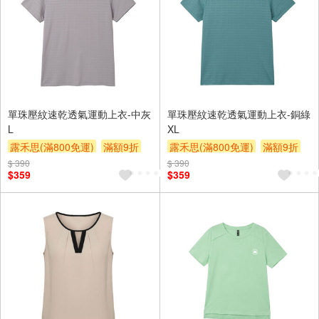
單珠壓紋速乾透氣運動上衣-中灰
單珠壓紋速乾透氣運動上衣-銅綠
L
XL
露禾思(滿800免運)
滿額9折
露禾思(滿800免運)
滿額9折
贈$200
贈$200
$ 390
$ 390
$359
$359