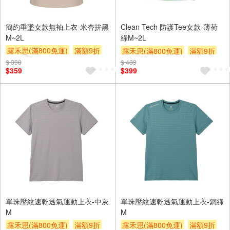
簡約垂墜女款無袖上衣-米杏拚黑
Clean Tech 防護Tee女款-薄荷
M~2L
綠M~2L
露禾思(滿800免運)
滿額9折
露禾思(滿800免運)
滿額9折
贈$200
$ 390
$ 439
贈$200
$359
$399
單珠壓紋速乾透氣運動上衣-中灰
單珠壓紋速乾透氣運動上衣-銅綠
M
M
露禾思(滿800免運)
滿額9折
露禾思(滿800免運)
滿額9折