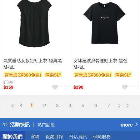
氣質垂感女款短袖上衣-經典黑
女冰感波浪骨運動上衣-黑色
M~2L
M~2L
露禾思(滿800免運)
滿額9折
露禾思(滿800免運)
滿額9折
贈$200
贈$200
$ 390
$359
$390
偏遠地區配送
1
2
3
4
5
6
7
詐騙網頁！請小心！
得獎公告
活動快訊
more
熱門話題
銀行優惠
關於我們
官網
促銷目錄
分店資訊
保險服務
偏遠地區配送