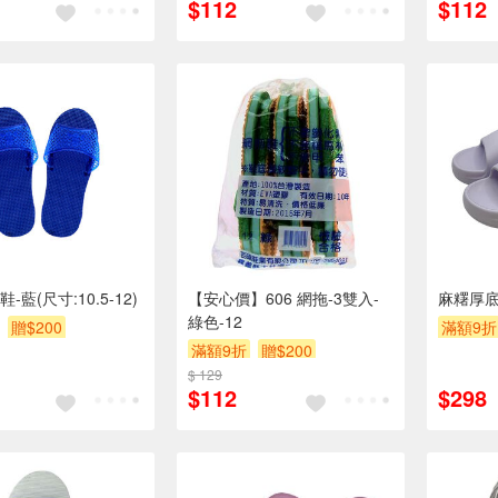
$112
$112
-藍(尺寸:10.5-12)
【安心價】606 網拖-3雙入-
麻糬厚底
綠色-12
贈$200
滿額9折
滿額9折
贈$200
$ 129
$112
$298