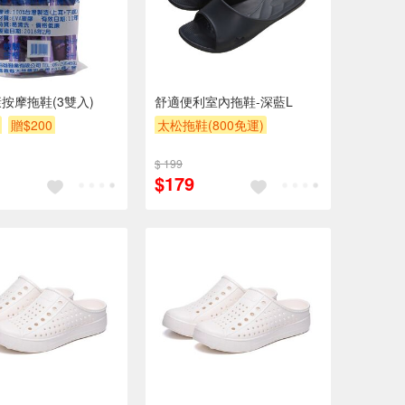
按摩拖鞋(3雙入)
舒適便利室內拖鞋-深藍L
贈$200
太松拖鞋(800免運)
滿額9折
贈$200
$ 199
$179