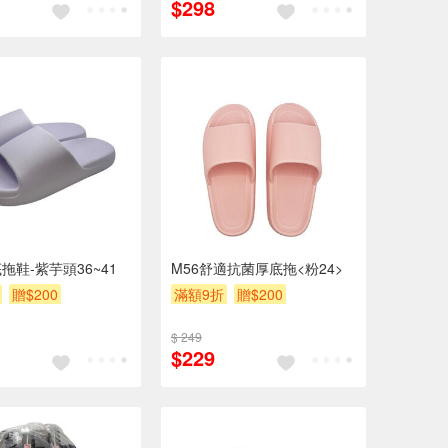
$298
拖鞋-紫芋頭36~41
M56舒適抗菌厚底拖<粉24>
贈$200
滿額9折
贈$200
$ 249
$229