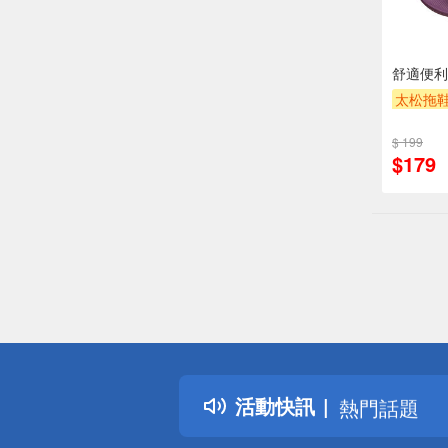
舒適便利
太松拖鞋
滿額9折
$ 199
$179
偏遠地區配
詐騙網頁！
得獎公告
活動快訊
熱門話題
銀行優惠