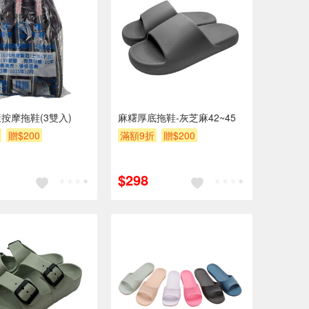
按摩拖鞋(3雙入)
麻糬厚底拖鞋-灰芝麻42~45
贈$200
滿額9折
贈$200
$298