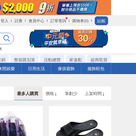
結帳
登入
註冊
會員中心
訂單查詢
購物車(0)
米
促銷
整箱購划算
活動總覽
家速配
超商取貨
休閒娛樂
日用生活
傢俱寢飾
服飾鞋包
最多人購買
價格↓
筆劃少
上架時間↓