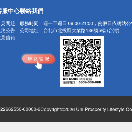
送
客服中心
聯絡我們
請小心！
常見問題
服務時間：
週一至週日 09:00-21:00，例假日依網站
服務公告
公司地址：
台北市北投區大業路136號5樓 (台灣)
意見信箱
662550-00000-6
Copyright©2026 Uni-Prosperity Lifestyle Co