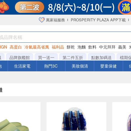
萬家福服務
PROSPERITY PLAZA APP下載
IGN
高蛋白
冷氣最高省萬
福利品
餅乾
泡麵
飲料
中元拜拜
義美
海苔
城
品牌旗艦館
買一送一
第二件五折
點數加碼送
檔期
泡
生活家電
熱門3C
美妝個清
嬰童保健
鞋