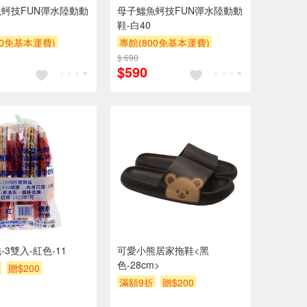
蚵技FUN彈水陸動動
母子鱷魚蚵技FUN彈水陸動動
鞋-白40
00免基本運費)
專館(800免基本運費)
贈$200
$ 690
滿額9折
贈$200
$590
拖-3雙入-紅色-11
可愛小熊居家拖鞋<黑
色-28cm>
贈$200
滿額9折
贈$200