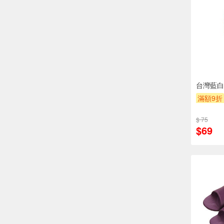
台灣藍白拖
滿額9折
$ 75
$69