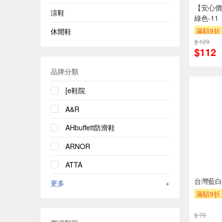
【安心價】
涼鞋
綠色-11
滿額9折
休閒鞋
$ 129
$112
品牌分類
[e鞋院
A&R
AHbuffett防滑鞋
ARNOR
ATTA
台灣藍白拖
更多
+
滿額9折
$ 75