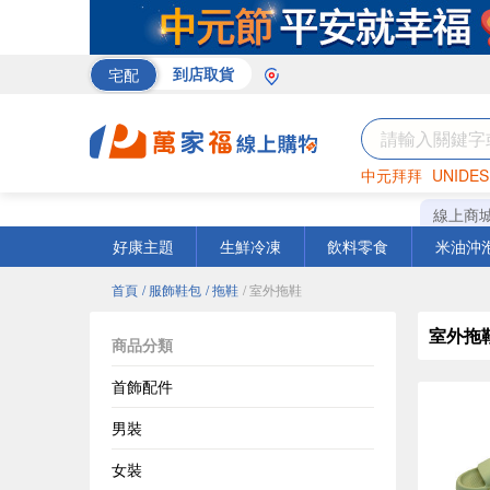
宅配
到店取貨
中元拜拜
UNIDES
巧克力
罐頭
咖啡
線上商
好康主題
生鮮冷凍
飲料零食
米油沖
首頁
/ 服飾鞋包
/ 拖鞋
/ 室外拖鞋
室外拖
商品分類
首飾配件
男裝
女裝