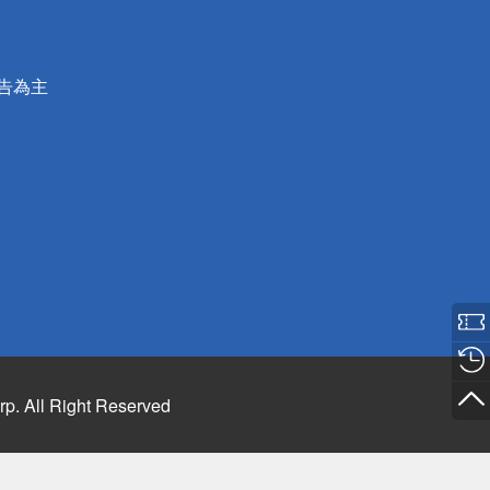
公告為主
rp. All Right Reserved