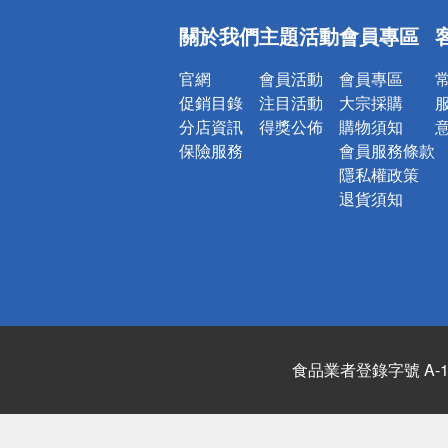
偏遠地區配
關於我們
主題活動
會員專區
詐騙網頁！
官網
會員活動
會員專區
促銷目錄
注目活動
大宗採購
分店資訊
得獎公佈
購物須知
保險服務
會員服務條款
隱私權政策
退貨須知
食品業者登錄字號 A-122