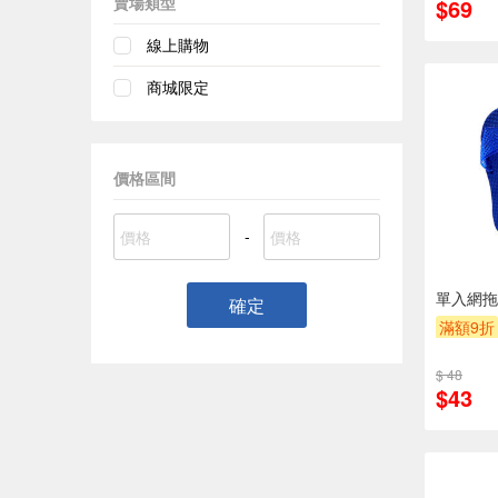
賣場類型
$69
線上購物
商城限定
價格區間
-
單入網拖鞋
確定
滿額9折
$ 48
$43