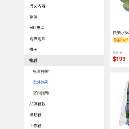
男女內著
童裝
MIT專區
快樂水豚
雨衣雨具
滿額9折
襪子
$ 249
$199
拖鞋
兒童拖鞋
室外拖鞋
室內拖鞋
品牌鞋款
運動鞋
工作鞋