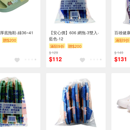
厚底拖鞋-綠36~41
【安心價】606 網拖-3雙入-
百雄健康
藍色-12
贈$200
滿額9折
滿額9折
贈$200
$ 129
$ 149
$112
$131