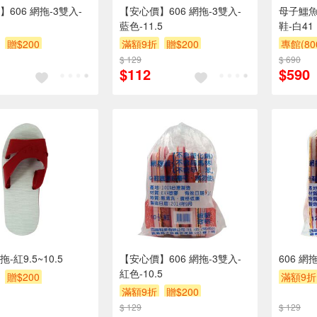
606 網拖-3雙入-
【安心價】606 網拖-3雙入-
母子鱷魚
藍色-11.5
鞋-白41
贈$200
滿額9折
贈$200
專館(8
$ 129
$ 690
滿額9折
$112
$590
-紅9.5~10.5
【安心價】606 網拖-3雙入-
606 網
紅色-10.5
贈$200
滿額9折
滿額9折
贈$200
$ 129
$ 129