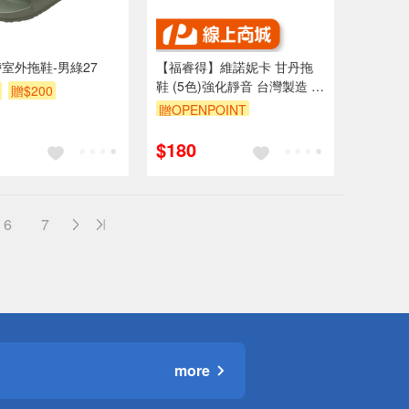
室外拖鞋-男綠27
【福睿得】維諾妮卡 甘丹拖
鞋 (5色)強化靜音 台灣製造 防
贈$200
水輕量 訪客拖 家居拖鞋 無毒
贈OPENPOINT
安心
$180
6
7
more