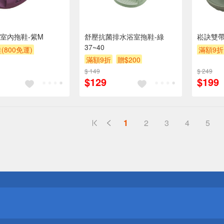
室內拖鞋-紫M
舒壓抗菌排水浴室拖鞋-綠
崧訣雙帶
37~40
(800免運)
滿額9折
滿額9折
贈$200
贈$200
$ 149
$ 249
$129
$199
1
2
3
4
5
送
請小心！