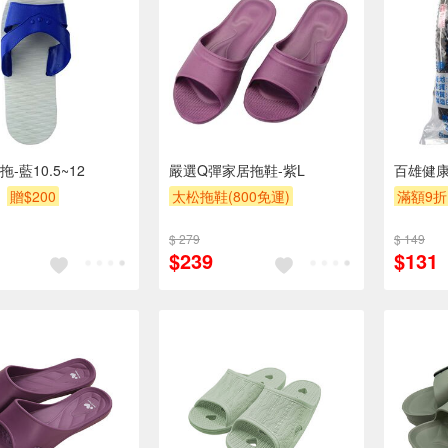
-藍10.5~12
嚴選Q彈家居拖鞋-紫L
百雄健康
贈$200
太松拖鞋(800免運)
滿額9折
滿額9折
贈$200
$ 279
$ 149
$239
$131