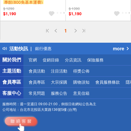
專館(800免基本運費)
滿額9折
贈$200
$ 1290
滿額9折
贈$200
$ 1390
$1,190
$1,190
偏遠地區配送
詐騙網頁！請小心！
1
得獎公告
熱門話題
活動快訊
more
銀行優惠
偏遠地區配送
關於我們
官網
促銷目錄
分店資訊
保險服務
詐騙網頁！請小心！
主題活動
會員活動
注目活動
得獎公佈
會員專區
會員專區
大宗採購
購物須知
會員服務條款
隱
客服中心
常見問題
服務公告
意見信箱
服務時間：
週一至週日 09:00-21:00，例假日依網站公告為主
公司地址：
台北市北投區大業路136號5樓 (台灣)