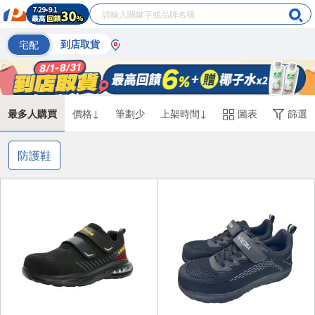
宅配
到店取貨
最多人購買
價格↓
筆劃少
上架時間↓
圖表
篩選
防護鞋