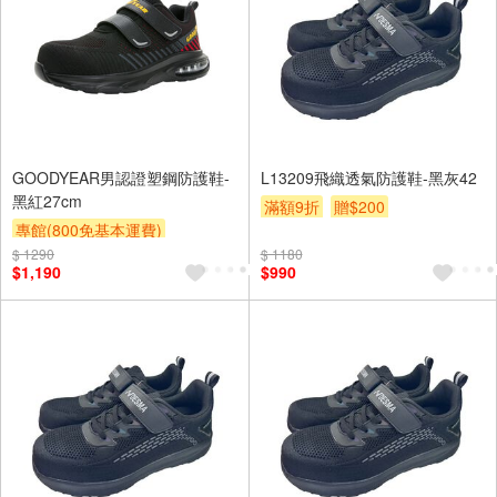
GOODYEAR男認證塑鋼防護鞋-
L13209飛織透氣防護鞋-黑灰42
黑紅27cm
滿額9折
贈$200
專館(800免基本運費)
$ 1290
滿額9折
贈$200
$ 1180
$1,190
$990