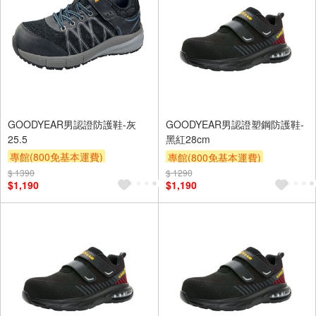
GOODYEAR男認證防護鞋-灰
GOODYEAR男認證塑鋼防護鞋-
25.5
黑紅28cm
專館(800免基本運費)
專館(800免基本運費)
滿額9折
贈$200
$ 1390
$ 1290
滿額9折
贈$200
$1,190
$1,190