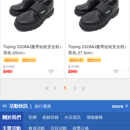
Toping 232AAJ魔帶短統安全鞋<
Toping 232AAJ魔帶短統安全鞋<
黑色-25cm>
黑色-27.5cm>
滿額9折
贈$200
滿額9折
贈$200
$ 1150
$ 1150
$980
$980
偏遠地區配送
詐騙網頁！請小心！
1
得獎公告
熱門話題
活動快訊
more
銀行優惠
偏遠地區配送
關於我們
官網
促銷目錄
分店資訊
保險服務
詐騙網頁！請小心！
主題活動
會員活動
注目活動
得獎公佈