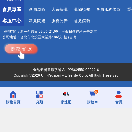
會員專區
會員專區
大宗採購
購物須知
會員服務條款
隱
客服中心
常見問題
服務公告
意見信箱
服務時間：
週一至週日 09:00-21:00，例假日依網站公告為主
公司地址：
台北市北投區大業路136號5樓 (台灣)
食品業者登錄字號 A-122662550-00000-6
Copyright©2026 Uni-Prosperity Lifestyle Corp. All Right Reserved
0
購物首頁
分類
家速配
購物車
會員