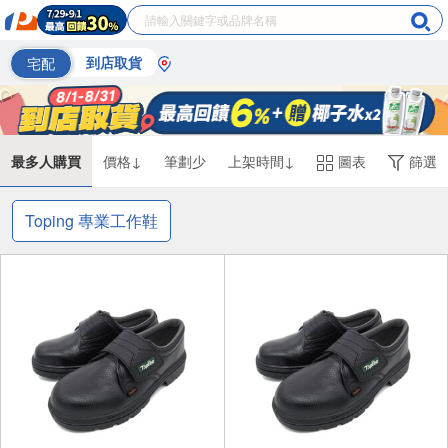
宅配
到店取貨
最多人購買
價格↓
筆劃少
上架時間↓
圖表
篩選
Toping 專業工作鞋