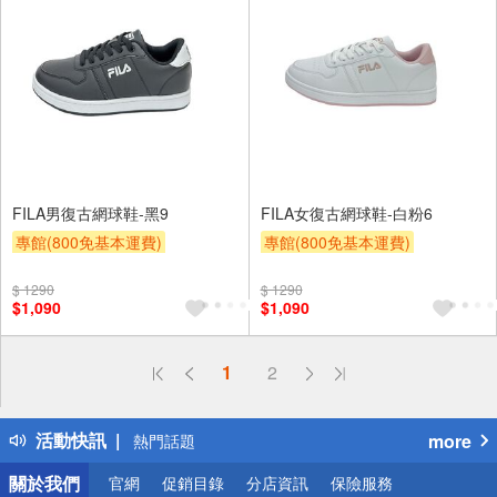
FILA男復古網球鞋-黑9
FILA女復古網球鞋-白粉6
專館(800免基本運費)
專館(800免基本運費)
滿額9折
贈$200
滿額9折
贈$200
$ 1290
$ 1290
$1,090
$1,090
偏遠地區配送
1
2
詐騙網頁！請小心！
得獎公告
活動快訊
more
熱門話題
銀行優惠
關於我們
官網
促銷目錄
分店資訊
保險服務
偏遠地區配送