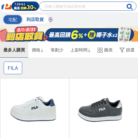
宅配
到店取貨
最多人購買
價格↓
筆劃少
上架時間↓
圖表
篩選
FILA