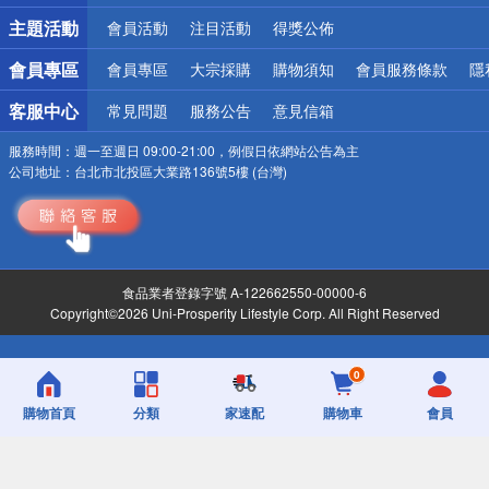
詐騙網頁！請小心！
主題活動
會員活動
注目活動
得獎公佈
會員專區
會員專區
大宗採購
購物須知
會員服務條款
隱
客服中心
常見問題
服務公告
意見信箱
服務時間：
週一至週日 09:00-21:00，例假日依網站公告為主
公司地址：
台北市北投區大業路136號5樓 (台灣)
食品業者登錄字號 A-122662550-00000-6
Copyright©2026 Uni-Prosperity Lifestyle Corp. All Right Reserved
0
購物首頁
分類
家速配
購物車
會員