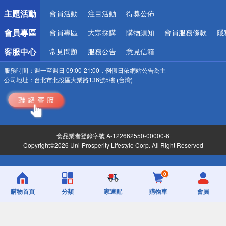
詐騙網頁！請小心！
主題活動
會員活動
注目活動
得獎公佈
會員專區
會員專區
大宗採購
購物須知
會員服務條款
隱
客服中心
常見問題
服務公告
意見信箱
服務時間：
週一至週日 09:00-21:00，例假日依網站公告為主
公司地址：
台北市北投區大業路136號5樓 (台灣)
食品業者登錄字號 A-122662550-00000-6
Copyright©2026 Uni-Prosperity Lifestyle Corp. All Right Reserved
0
購物首頁
分類
家速配
購物車
會員