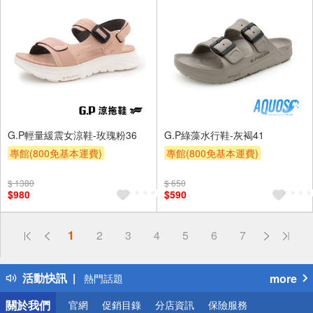
G.P輕量緩震女涼鞋-玫瑰粉36
G.P綠藻水行鞋-灰褐41
專館(800免基本運費)
專館(800免基本運費)
滿額9折
贈$200
滿額9折
贈$200
$ 1380
$ 650
$980
$590
偏遠地區配送
1
2
3
4
5
6
7
詐騙網頁！請小心！
得獎公告
活動快訊
more
熱門話題
銀行優惠
關於我們
官網
促銷目錄
分店資訊
保險服務
偏遠地區配送