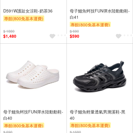
D591W護趾女涼鞋-奶茶36
母子鱷魚蚵技FUN彈水陸動動鞋-
白41
專館(800免基本運費)
專館(800免基本運費)
滿額9折
贈$200
$ 1880
$ 690
滿額9折
贈$200
$1,480
$590
母子鱷魚蚵技FUN彈水陸動動鞋-
母子鱷魚輕量透氣男溯溪鞋-黑
白40
40
專館(800免基本運費)
專館(800免基本運費)
滿額9折
贈$200
$ 690
滿額9折
贈$200
$ 1680