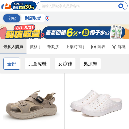
宅配
到店取貨
最多人購買
價格↓
筆劃少
上架時間↓
圖表
篩選
全部
兒童涼鞋
女涼鞋
男涼鞋