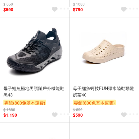
$ 650
$ 1080
$590
$790
母子鱷魚極地男護趾戶外機能鞋-
母子鱷魚蚵技FUN彈水陸動動鞋-
黑43
奶茶40
專館(800免基本運費)
專館(800免基本運費)
$ 1680
滿額9折
贈$200
$ 690
滿額9折
贈$200
$1,190
$590