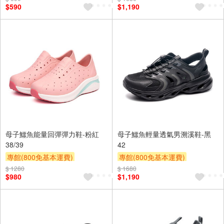
$590
$1,190
母子鱷魚能量回彈彈力鞋-粉紅
母子鱷魚輕量透氣男溯溪鞋-黑
38/39
42
專館(800免基本運費)
專館(800免基本運費)
滿額9折
贈$200
滿額9折
贈$200
$ 1280
$ 1680
$980
$1,190