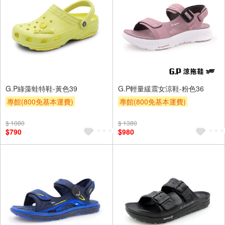
G.P綠藻蛙特鞋-黃色39
G.P輕量緩震女涼鞋-粉色36
專館(800免基本運費)
專館(800免基本運費)
滿額9折
贈$200
滿額9折
贈$200
$ 1080
$ 1380
$790
$980