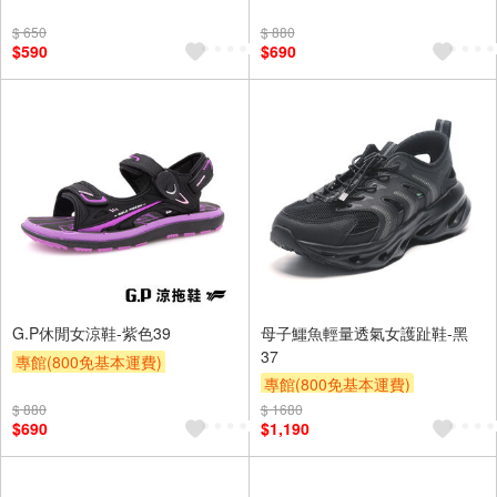
滿額9折
贈$200
滿額9折
贈$200
$ 650
$ 880
$590
$690
G.P休閒女涼鞋-紫色39
母子鱷魚輕量透氣女護趾鞋-黑
37
專館(800免基本運費)
專館(800免基本運費)
滿額9折
贈$200
滿額9折
贈$200
$ 880
$ 1680
$690
$1,190