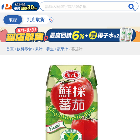
宅配
到店取貨
首頁
/ 飲料零食
/ 果汁．養生
/ 蔬果汁
/ 蕃茄汁