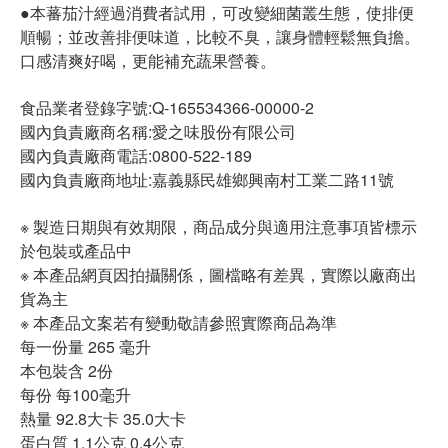
●本蕃茄汁經過消費者試用，可改變細菌叢生態，使排便
順暢；並改善排便味道，比較不臭，讓身體輕鬆無負擔。
口感清爽好喝，更能補充蔬果營養。
食品業者登錄字號:Q-165534366-00000-2
國內負責廠商名稱:愛之味股份有限公司
國內負責廠商電話:0800-522-189
國內負責廠商地址:嘉義縣民雄鄉興南村工業二路11號
※ 製造日期與有效期限，商品成分與適用注意事項皆標示
於包裝或產品中
※ 本產品網頁因拍攝關係，圖檔略有差異，實際以廠商出
貨為主
※ 本產品文案若有變動敬請參照實際商品為準
每一份量 265 毫升
本包裝含 2份
每份 每100毫升
熱量 92.8大卡 35.0大卡
蛋白質 1.1公克 0.4公克