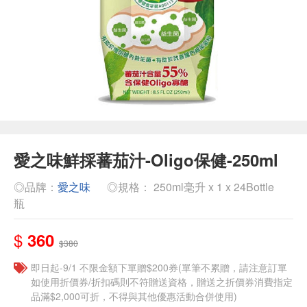
愛之味鮮採蕃茄汁-Oligo保健-250ml
◎品牌：
愛之味
◎規格： 250ml毫升 x 1 x 24Bottle
瓶
$
360
$380
即日起-9/1 不限金額下單贈$200券(單筆不累贈，請注意訂單
如使用折價券/折扣碼則不符贈送資格，贈送之折價券消費指定
品滿$2,000可折，不得與其他優惠活動合併使用)