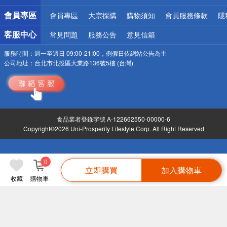
會員專區
會員專區
大宗採購
購物須知
會員服務條款
隱
客服中心
常見問題
服務公告
意見信箱
服務時間：
週一至週日 09:00-21:00，例假日依網站公告為主
公司地址：
台北市北投區大業路136號5樓 (台灣)
食品業者登錄字號 A-122662550-00000-6
Copyright©2026 Uni-Prosperity Lifestyle Corp. All Right Reserved
0
立即購買
加入購物車
收藏
購物車