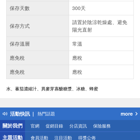
保存天數
300天
請置於陰涼乾燥處、避免
保存方式
陽光直射
保存溫層
常溫
應免稅
應稅
應免稅
應稅
水、蕃茄濃縮汁、異麥芽寡醣糖漿、冰糖、蜂蜜
偏遠地區配送
詐騙網頁！請小心！
得獎公告
活動快訊
more
熱門話題
銀行優惠
關於我們
官網
促銷目錄
分店資訊
保險服務
偏遠地區配送
詐騙網頁！請小心！
主題活動
會員活動
注目活動
得獎公佈