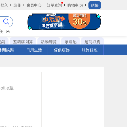
結帳
登入
註冊
會員中心
訂單查詢
購物車(0)
美
米
促銷
整箱購划算
活動總覽
家速配
超商取貨
休閒娛樂
日用生活
傢俱寢飾
服飾鞋包
ottle瓶