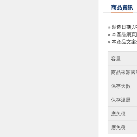
商品資訊
※ 製造日期
※ 本產品網
※ 本產品文
容量
商品來源國
保存天數
保存溫層
應免稅
應免稅