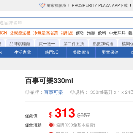
萬家福服務
PROSPERITY PLAZA APP下載
IGN
父親節送禮
冷氣最高省萬
福利品
餅乾
泡麵
飲料
中元拜拜
義
洋芋片
城
品牌旗艦館
買一送一
第二件五折
點數加碼送
檔期
泡
生活家電
熱門3C
美妝個清
嬰童保健
百事可樂330ml
◎品牌：
百事可樂
◎規格： 330ml毫升 x 1 x 24B
313
$
$357
促銷價
促銷活動
箱購(699免基本運費)