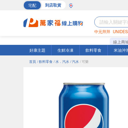
宅配
到店取貨
中元拜拜
UNIDES
巧克力
罐頭
海苔
線上商
好康主題
生鮮冷凍
飲料零食
米油沖
首頁
/ 飲料零食
/ 水．汽水
/ 汽水
/ 可樂