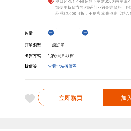
即日起-9/1 不限金額下單贈$200券(單
如使用折價券/折扣碼則不符贈送資格，
品滿$2,000可折，不得與其他優惠活動合
數量
訂單類型
一般訂單
出貨方式
宅配/到店取貨
折價券
查看全站折價券
立即購買
加