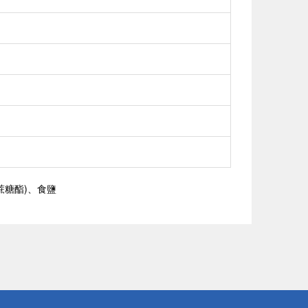
蔗糖酯)、食鹽