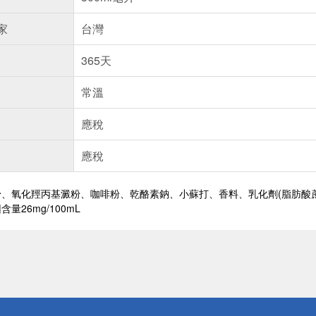
家
台灣
365天
常溫
應稅
應稅
、氧化羥丙基澱粉、咖啡粉、乾酪素鈉、小蘇打、香料、乳化劑(脂肪酸
量26mg/100mL
送
請小心！