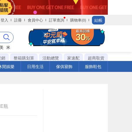
結帳
登入
註冊
會員中心
訂單查詢
購物車(0)
美
米
促銷
整箱購划算
活動總覽
家速配
超商取貨
休閒娛樂
日用生活
傢俱寢飾
服飾鞋包
LE瓶