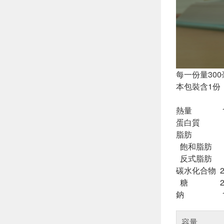
每一份量300
本包裝含1份
每份 
熱量 1
蛋白質 1
脂肪 0.
飽和脂肪 0
反式脂肪
碳水化合物 
糖 27.
鈉 14
容量