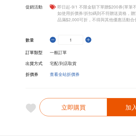
促銷活動
即日起-9/1 不限金額下單贈$200券(單
如使用折價券/折扣碼則不符贈送資格，
品滿$2,000可折，不得與其他優惠活動合
數量
訂單類型
一般訂單
出貨方式
宅配/到店取貨
折價券
查看全站折價券
立即購買
加