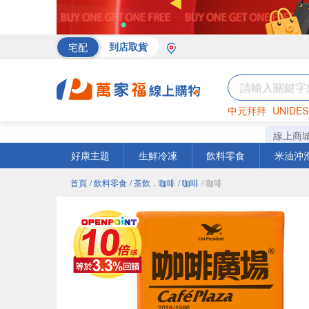
宅配
到店取貨
中元拜拜
UNIDES
海苔
巧克力
罐頭
線上商
好康主題
生鮮冷凍
飲料零食
米油沖
首頁
/ 飲料零食
/ 茶飲．咖啡
/ 咖啡
/ 咖啡