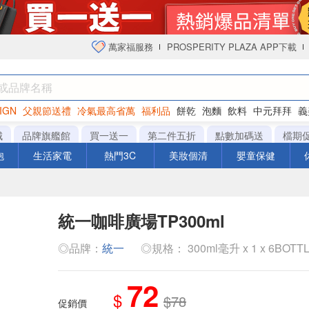
萬家福服務
PROSPERITY PLAZA APP下載
IGN
父親節送禮
冷氣最高省萬
福利品
餅乾
泡麵
飲料
中元拜拜
義
衛生紙
城
品牌旗艦館
買一送一
第二件五折
點數加碼送
檔期
泡
生活家電
熱門3C
美妝個清
嬰童保健
統一咖啡廣場TP300ml
◎品牌：
統一
◎規格： 300ml毫升 x 1 x 6BOTT
72
$
$78
促銷價