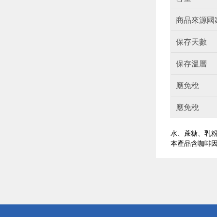
商品來源國
保存天數
保存溫層
應免稅
應免稅
水、蔗糖、乳粉
本產品含咖啡因含
偏遠地區配
詐騙網頁！