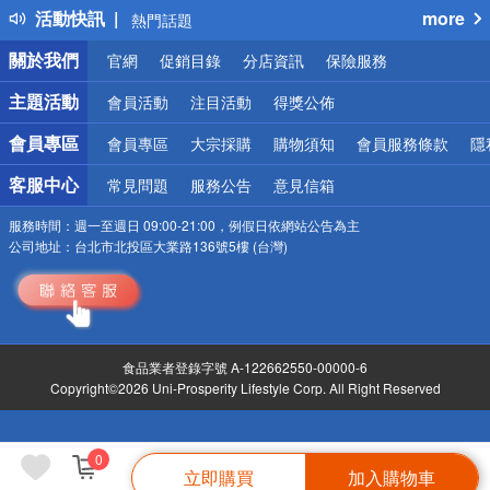
活動快訊
more
熱門話題
銀行優惠
關於我們
官網
促銷目錄
分店資訊
保險服務
偏遠地區配送
詐騙網頁！請小心！
主題活動
會員活動
注目活動
得獎公佈
會員專區
會員專區
大宗採購
購物須知
會員服務條款
隱
客服中心
常見問題
服務公告
意見信箱
服務時間：
週一至週日 09:00-21:00，例假日依網站公告為主
公司地址：
台北市北投區大業路136號5樓 (台灣)
食品業者登錄字號 A-122662550-00000-6
Copyright©2026 Uni-Prosperity Lifestyle Corp. All Right Reserved
0
立即購買
加入購物車