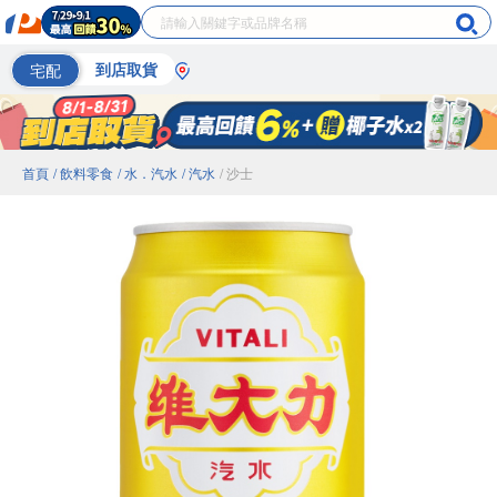
宅配
到店取貨
首頁
/ 飲料零食
/ 水．汽水
/ 汽水
/ 沙士