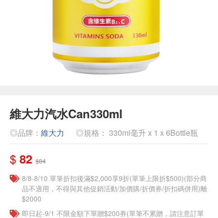
維大力汽水Can330ml
◎品牌：
維大力
◎規格： 330ml毫升 x 1 x 6Bottle瓶
$
82
$84
8/8-8/10 單筆折扣後滿$2,000享9折(單筆上限折$500)(部分商
品不適用，不得與其他促銷活動/加價購/折價券/折扣碼併用)離
$2000
即日起-9/1 不限金額下單贈$200券(單筆不累贈，請注意訂單