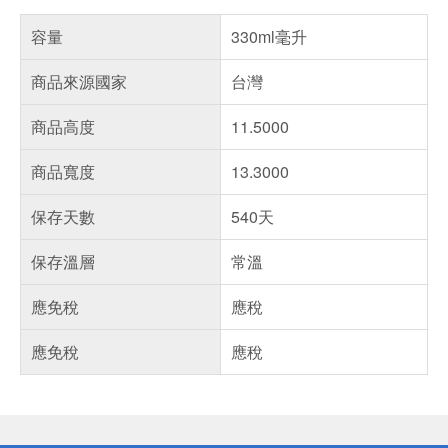
容量
330ml毫升
商品來源國家
台灣
商品高度
11.5000
商品寬度
13.3000
保存天數
540天
保存溫層
常溫
應免稅
應稅
應免稅
應稅
偏遠地區配送
詐騙網頁！請小心！
得獎公告