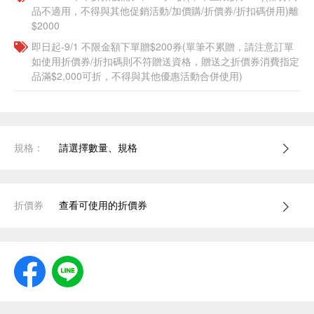
品不適用，不得與其他促銷活動/加價購/折價券/折扣碼併用)離
$2000
即日起-9/1 不限金額下單贈$200券(單筆不累贈，請注意訂單
如使用折價券/折扣碼則不符贈送資格，贈送之折價券消費指定
品滿$2,000可折，不得與其他優惠活動合併使用)
規格：
請選擇數量、規格
折價券
查看可使用的折價券