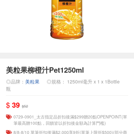
美粒果柳橙汁Pet1250ml
◎品牌：
美粒果
◎規格： 1250ml毫升 x 1 x 1Bottle
瓶
$
39
$52
0729-0901_太古指定品折扣後滿$299贈20點OPENPOINT(單
筆最高贈100點，回饋皆以折扣後金額為計算門檻)
8/8-8/10 單筆折扣後滿$2,000享9折(單筆上限折$500)(部分商