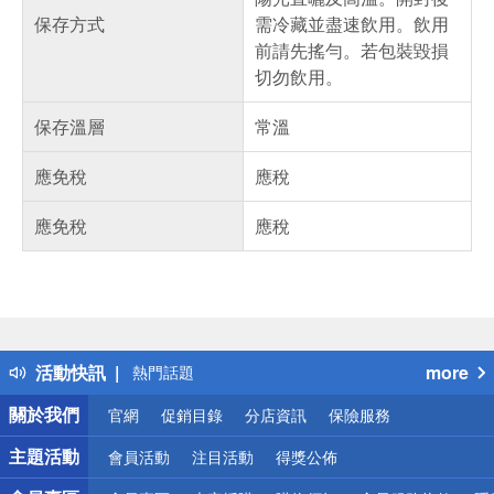
保存方式
需冷藏並盡速飲用。飲用
前請先搖勻。若包裝毀損
切勿飲用。
保存溫層
常溫
應免稅
應稅
應免稅
應稅
偏遠地區配送
詐騙網頁！請小心！
得獎公告
活動快訊
more
熱門話題
銀行優惠
關於我們
官網
促銷目錄
分店資訊
保險服務
偏遠地區配送
詐騙網頁！請小心！
主題活動
會員活動
注目活動
得獎公佈