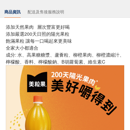
商品資訊
配送及售後服務說明
添加天然果肉 層次豐富更好喝
添加嚴選200天日照的陽光果粒
飽滿果粒 讓每一口喝起來更美味
全家大小都適合
成分: 水、高果糖糖漿、蘆薈粒、柳橙果肉、柳橙濃縮汁、
檸檬酸、香料、檸檬酸鈉、B胡蘿蔔素、維生素C