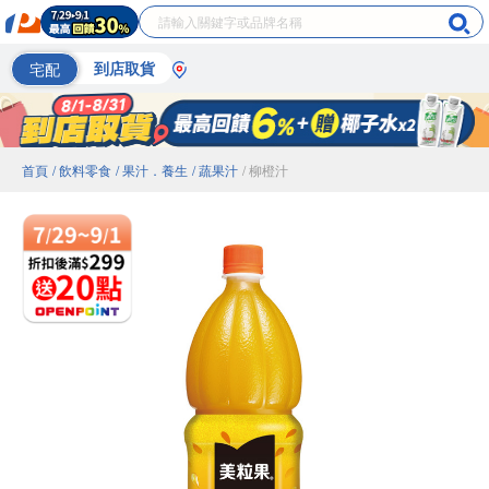
宅配
到店取貨
首頁
/ 飲料零食
/ 果汁．養生
/ 蔬果汁
/ 柳橙汁