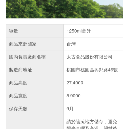
容量
1250ml毫升
商品來源國家
台灣
國內負責廠商名稱
太古食品股份有限公司
製造商地址
桃園市桃園區興邦路46號
商品高度
27.4000
商品寬度
8.9000
保存天數
9月
請於陰涼地方儲存，避免
陽光直曬及高溫。開封後