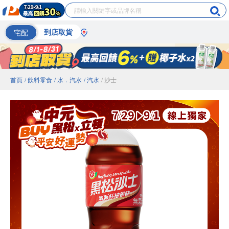
宅配
到店取貨
首頁
/ 飲料零食
/ 水．汽水
/ 汽水
/ 沙士