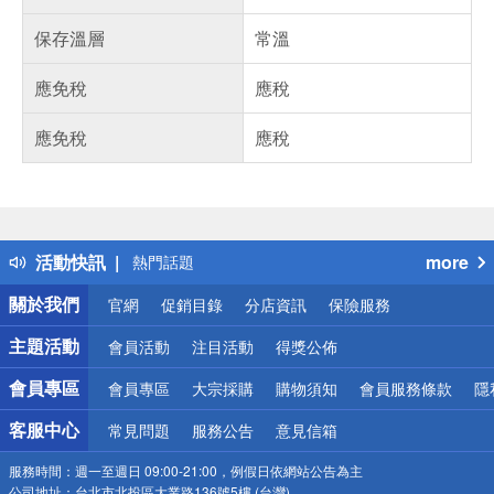
保存溫層
常溫
應免稅
應稅
應免稅
應稅
偏遠地區配送
詐騙網頁！請小心！
得獎公告
活動快訊
more
熱門話題
銀行優惠
關於我們
官網
促銷目錄
分店資訊
保險服務
偏遠地區配送
詐騙網頁！請小心！
主題活動
會員活動
注目活動
得獎公佈
會員專區
會員專區
大宗採購
購物須知
會員服務條款
隱
客服中心
常見問題
服務公告
意見信箱
服務時間：
週一至週日 09:00-21:00，例假日依網站公告為主
公司地址：
台北市北投區大業路136號5樓 (台灣)