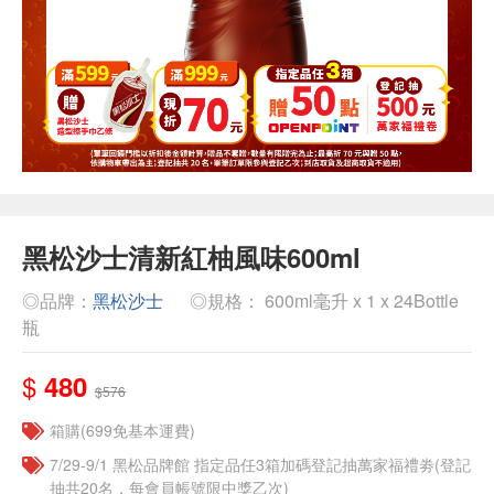
黑松沙士清新紅柚風味600ml
◎品牌：
黑松沙士
◎規格： 600ml毫升 x 1 x 24Bottle
瓶
$
480
$576
箱購(699免基本運費)
7/29-9/1 黑松品牌館 指定品任3箱加碼登記抽萬家福禮劵(登記
抽共20名，每會員帳號限中獎乙次)