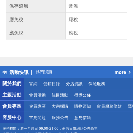
保存溫層
常溫
應免稅
應稅
應免稅
應稅
偏遠地區配送
詐騙網頁！請小心！
得獎公告
活動快訊
more
熱門話題
銀行優惠
關於我們
官網
促銷目錄
分店資訊
保險服務
偏遠地區配送
詐騙網頁！請小心！
主題活動
會員活動
注目活動
得獎公佈
會員專區
會員專區
大宗採購
購物須知
會員服務條款
隱
客服中心
常見問題
服務公告
意見信箱
服務時間：
週一至週日 09:00-21:00，例假日依網站公告為主