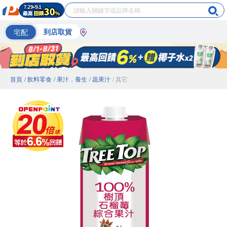
宅配
到店取貨
首頁
/ 飲料零食
/ 果汁．養生
/ 蔬果汁
/ 其它