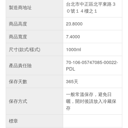
台北市中正區北平東路３
製造商地址
０號１４樓之１
商品高度
23.8000
商品寬度
7.4000
尺寸(款式/樣式)
1000ml
70-106-05747085-00022-
產品責任險
PDL
保存天數
365天
一般常溫保存，避免日
保存方式
曬，開封後請放入冷藏保
存
標章