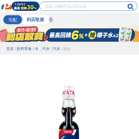
宅配
到店取貨
首頁
/ 飲料零食
/ 水．汽水
/ 汽水
/ 沙士