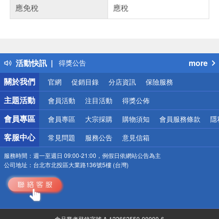
應免稅
應稅
偏遠地區配送
詐騙網頁！請小心！
得獎公告
活動快訊
more
熱門話題
銀行優惠
關於我們
官網
促銷目錄
分店資訊
保險服務
偏遠地區配送
詐騙網頁！請小心！
主題活動
會員活動
注目活動
得獎公佈
會員專區
會員專區
大宗採購
購物須知
會員服務條款
隱
客服中心
常見問題
服務公告
意見信箱
服務時間：
週一至週日 09:00-21:00，例假日依網站公告為主
公司地址：
台北市北投區大業路136號5樓 (台灣)
食品業者登錄字號 A-122662550-00000-6