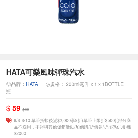
HATA可樂風味彈珠汽水
◎品牌：
HATA
◎規格： 200ml毫升 x 1 x 1BOTTLE
瓶
$
59
$69
8/8-8/10 單筆折扣後滿$2,000享9折(單筆上限折$500)(部分商
品不適用，不得與其他促銷活動/加價購/折價券/折扣碼併用)離
$2000