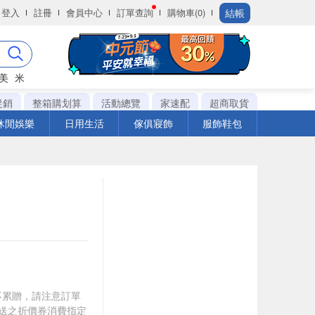
結帳
登入
註冊
會員中心
訂單查詢
購物車(0)
美
米
促銷
整箱購划算
活動總覽
家速配
超商取貨
休閒娛樂
日用生活
傢俱寢飾
服飾鞋包
筆不累贈，請注意訂單
贈送之折價券消費指定