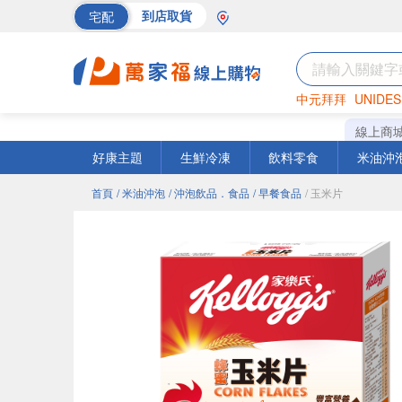
宅配
到店取貨
中元拜拜
UNIDES
巧克力
罐頭
海苔
線上商
好康主題
生鮮冷凍
飲料零食
米油沖
首頁
/ 米油沖泡
/ 沖泡飲品．食品
/ 早餐食品
/ 玉米片