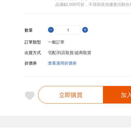
品滿$2,000可折，不得與其他優惠活動合
數量
訂單類型
一般訂單
出貨方式
宅配/到店取貨/超商取貨
折價券
查看適用折價券
立即購買
加