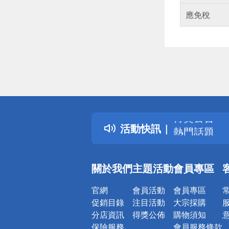
應免稅
偏遠地區配
詐騙網頁！
得獎公告
活動快訊
熱門話題
銀行優惠
偏遠地區配
關於我們
主題活動
會員專區
詐騙網頁！
官網
會員活動
會員專區
促銷目錄
注目活動
大宗採購
分店資訊
得獎公佈
購物須知
保險服務
會員服務條款