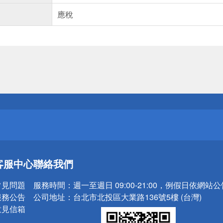
應稅
送
請小心！
送
客服中心
聯絡我們
請小心！
常見問題
服務時間：
週一至週日 09:00-21:00，例假日依網站
服務公告
公司地址：
台北市北投區大業路136號5樓 (台灣)
意見信箱