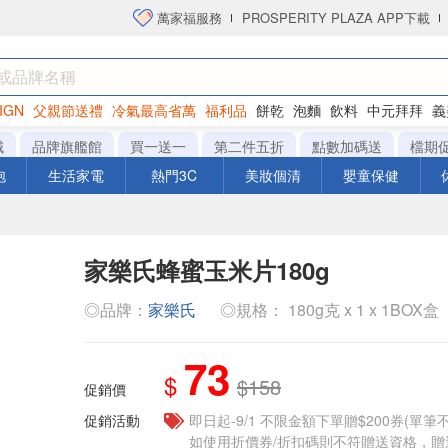
萬家福服務
PROSPERITY PLAZA APP下載
IGN
父親節送禮
冷氣最高省萬
福利品
餅乾
泡麵
飲料
中元拜拜
義
洋芋片
城
品牌旗艦館
買一送一
第二件五折
點數加碼送
檔期
泡
生活家電
熱門3C
美妝個清
嬰童保健
家樂氏蜂蜜玉米片180g
◎品牌：
家樂氏
◎規格： 180g克 x 1 x 1BOX盒
73
$
$158
促銷價
促銷活動
即日起-9/1 不限金額下單贈$200券(單
如使用折價券/折扣碼則不符贈送資格，