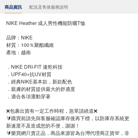
商品資訊
配送及售後服務說明
NIKE Heather 成人男性機能防曬T恤
品牌：NIKE
材質：100％聚酯纖維
產地：越南
．NIKE DRI-FIT 速乾科技
．UPF40+抗UV材質
．經典NIKE基本款，新款配色
．親膚的材質提供最大的舒適度
．適合各項運動穿著
❌包裹出貨有一定工作時程，急單請繞道❌
🔰購買前請先與客服確認庫存後再下標，以防庫存系統更
新速度不及造成您的不便，謝謝！
🔰樂買網只賣正品，商品來源皆為台灣代理商正貨💯，非