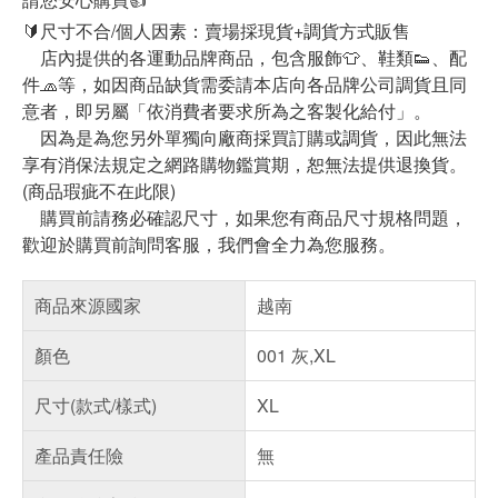
🔰尺寸不合/個人因素：賣場採現貨+調貨方式販售
店內提供的各運動品牌商品，包含服飾👕、鞋類👟、配
件🧢等，如因商品缺貨需委請本店向各品牌公司調貨且同
意者，即另屬「依消費者要求所為之客製化給付」。
因為是為您另外單獨向廠商採買訂購或調貨，因此無法
享有消保法規定之網路購物鑑賞期，恕無法提供退換貨。
(商品瑕疵不在此限)
購買前請務必確認尺寸，如果您有商品尺寸規格問題，
歡迎於購買前詢問客服，我們會全力為您服務。
商品來源國家
越南
顏色
001 灰,XL
尺寸(款式/樣式)
XL
產品責任險
無