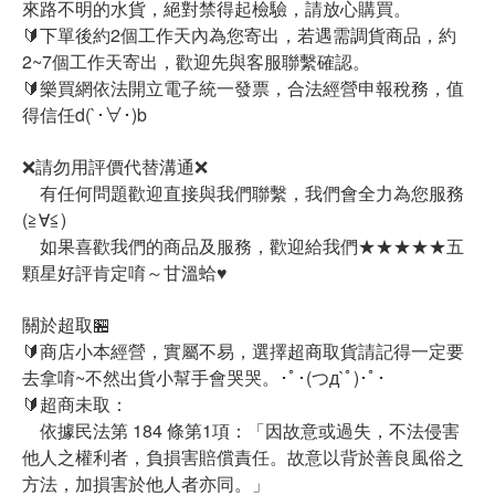
來路不明的水貨，絕對禁得起檢驗，請放心購買。
🔰下單後約2個工作天內為您寄出，若遇需調貨商品，約
2~7個工作天寄出，歡迎先與客服聯繫確認。
🔰樂買網依法開立電子統一發票，合法經營申報稅務，值
得信任d(`･∀･)b
❌請勿用評價代替溝通❌
有任何問題歡迎直接與我們聯繫，我們會全力為您服務
(≧∀≦)ゞ
如果喜歡我們的商品及服務，歡迎給我們★★★★★五
顆星好評肯定唷～甘溫蛤♥
關於超取🏪
🔰商店小本經營，實屬不易，選擇超商取貨請記得一定要
去拿唷~不然出貨小幫手會哭哭。･ﾟ･(つд`ﾟ)･ﾟ･
🔰超商未取：
依據民法第 184 條第1項：「因故意或過失，不法侵害
他人之權利者，負損害賠償責任。故意以背於善良風俗之
方法，加損害於他人者亦同。」