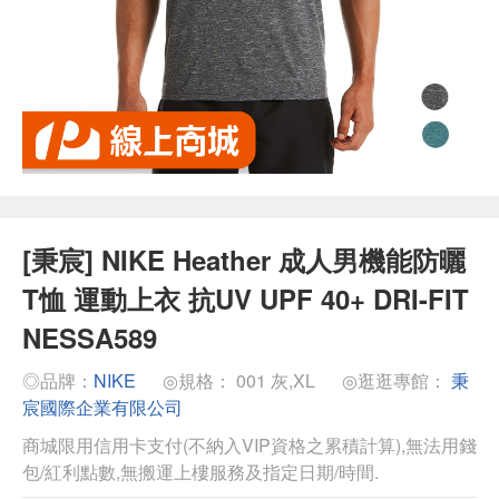
[秉宸] NIKE Heather 成人男機能防曬
T恤 運動上衣 抗UV UPF 40+ DRI-FIT
NESSA589
◎品牌：
NIKE
◎規格： 001 灰,XL
◎逛逛專館：
秉
宸國際企業有限公司
商城限用信用卡支付(不納入VIP資格之累積計算),無法用錢
包/紅利點數,無搬運上樓服務及指定日期/時間.