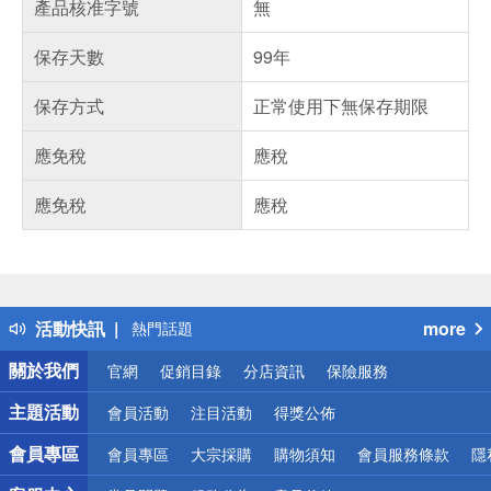
產品核准字號
無
保存天數
99年
保存方式
正常使用下無保存期限
應免稅
應稅
應免稅
應稅
偏遠地區配送
詐騙網頁！請小心！
得獎公告
活動快訊
more
熱門話題
銀行優惠
關於我們
官網
促銷目錄
分店資訊
保險服務
偏遠地區配送
詐騙網頁！請小心！
主題活動
會員活動
注目活動
得獎公佈
會員專區
會員專區
大宗採購
購物須知
會員服務條款
隱