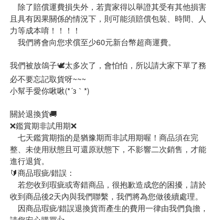
除了賠償運費損失外，若賣家得以舉證其受有其他損害
且具有因果關係的情況下，則可能須賠償包裝、時間、人
力等成本唷！！！！
我們將會向您求償至少60元新台幣超商運費。
我們被放鴿子🕊太多次了，會怕怕，所以請大家下單了務
必不要忘記取貨呀~~~
小幫手愛你啾啾(*´з｀*)
關於退換貨🚚
❌鑑賞期非試用期❌
七天鑑賞期指的是猶豫期而非試用期喔！商品須在完
整、未使用狀態且可還原狀態下，不影響二次銷售，才能
進行退貨。
🔰商品瑕疵/錯誤：
若您收到瑕疵或寄錯商品，很抱歉造成您的困擾，請於
收到商品後2天內與我們聯繫，我們將為您做後續處理。
因商品瑕疵/錯誤退換貨而產生的費用一律由我們負擔，
請您安心購買👍