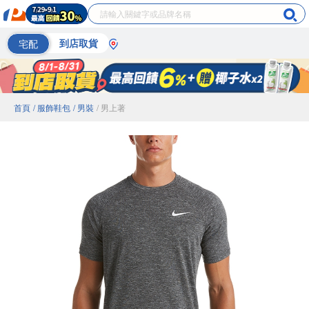
宅配
到店取貨
首頁
/ 服飾鞋包
/ 男裝
/ 男上著