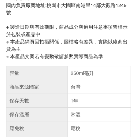
國內負責廠商地址:桃園市大園區南港里14鄰大觀路1249
號
※ 製造日期與有效期限，商品成分與適用注意事項皆標示
於包裝或產品中
※ 本產品網頁因拍攝關係，圖檔略有差異，實際以廠商出
貨為主
※ 本產品文案若有變動敬請參照實際商品為準
容量
250ml毫升
商品來源國家
台灣
保存天數
1年
保存溫層
常溫
應免稅
應稅