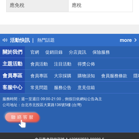
應免稅
應稅
偏遠地區配送
詐騙網頁！請小心！
得獎公告
活動快訊
more
熱門話題
銀行優惠
關於我們
官網
促銷目錄
分店資訊
保險服務
偏遠地區配送
詐騙網頁！請小心！
主題活動
會員活動
注目活動
得獎公佈
會員專區
會員專區
大宗採購
購物須知
會員服務條款
隱
客服中心
常見問題
服務公告
意見信箱
服務時間：
週一至週日 09:00-21:00，例假日依網站公告為主
公司地址：
台北市北投區大業路136號5樓 (台灣)
食品業者登錄字號 A-122662550-00000-6