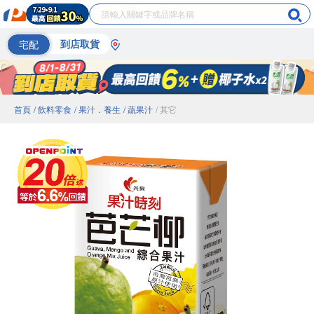
宅配
到店取貨
首頁
/ 飲料零食
/ 果汁．養生
/ 蔬果汁
/ 其它