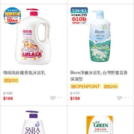
嚕啦啦鈴蘭香氛沐浴乳
Biore淨嫩沐浴乳-台灣野薑花香
保濕型
贈$200
贈OPENPOINT
贈$200
$ 189
$ 170
$169
$159