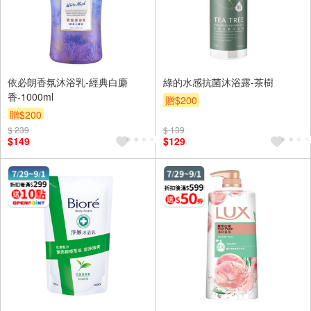
依必朗香氛沐浴乳-經典白麝
綠的水感抗菌沐浴露-茶樹
香-1000ml
贈$200
贈$200
$ 239
$ 139
$149
$129