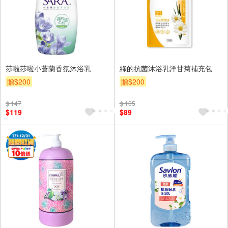
莎啦莎啦小蒼蘭香氛沐浴乳
綠的抗菌沐浴乳洋甘菊補充包
贈$200
贈$200
$ 147
$ 105
$119
$89