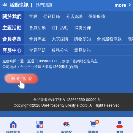
活動快訊
more
熱門話題
銀行優惠
關於我們
官網
促銷目錄
分店資訊
保險服務
偏遠地區配送
詐騙網頁！請小心！
主題活動
會員活動
注目活動
得獎公佈
會員專區
會員專區
大宗採購
購物須知
會員服務條款
隱
客服中心
常見問題
服務公告
意見信箱
服務時間：
週一至週日 09:00-21:00，例假日依網站公告為主
公司地址：
台北市北投區大業路136號5樓 (台灣)
食品業者登錄字號 A-122662550-00000-6
Copyright©2026 Uni-Prosperity Lifestyle Corp. All Right Reserved
0
購物首頁
分類
家速配
購物車
會員