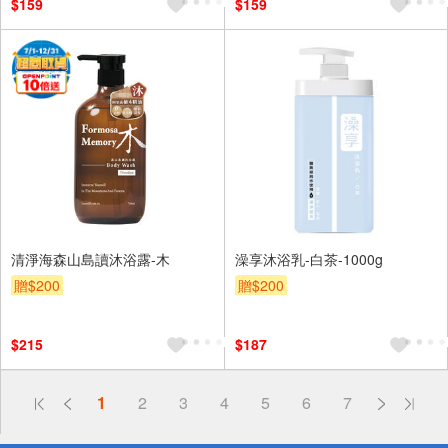
$159
$159
清淨海森山島讀沐浴露-木
澡享沐浴乳-白茶-1000g
贈$200
贈$200
$215
$187
偏遠地區配送
1
2
3
4
5
6
7
詐騙網頁！請小心！
得獎公告