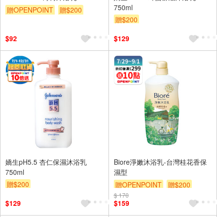
750ml
贈OPENPOINT
贈$200
贈$200
$92
$129
嬌生pH5.5 杏仁保濕沐浴乳
Biore淨嫩沐浴乳-台灣桂花香保
750ml
濕型
贈$200
贈OPENPOINT
贈$200
$ 170
$129
$159