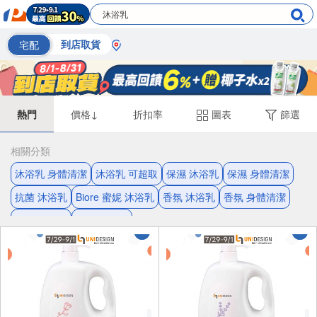
宅配
到店取貨
熱門
價格↓
折扣率
圖表
篩選
相關分類
沐浴乳 身體清潔
沐浴乳 可超取
保濕 沐浴乳
保濕 身體清潔
抗菌 沐浴乳
Biore 蜜妮 沐浴乳
香氛 沐浴乳
香氛 身體清潔
嬌生 沐浴乳
清爽 沐浴乳