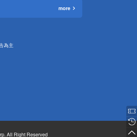
more
公告為主
rp. All Right Reserved