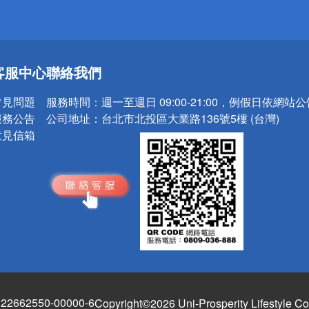
送
客服中心
聯絡我們
請小心！
常見問題
服務時間：
週一至週日 09:00-21:00，例假日依網站
服務公告
公司地址：
台北市北投區大業路136號5樓 (台灣)
意見信箱
662550-00000-6
Copyright©2026 Uni-Prosperity Lifestyle Co