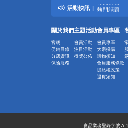
活動快訊
熱門話題
銀行優惠
偏遠地區配
關於我們
主題活動
會員專區
詐騙網頁！
官網
會員活動
會員專區
促銷目錄
注目活動
大宗採購
分店資訊
得獎公佈
購物須知
保險服務
會員服務條款
隱私權政策
退貨須知
食品業者登錄字號 A-122