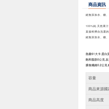
商品資訊
絕無添加水、糖、
100%純.天然果汁
直接榨擠自洗選的
絕無添加水、糖、
熱量61大卡.蛋白質
飽和脂肪0公克.反
膳食纖維0.2公克.
容量
商品來源國
商品高度