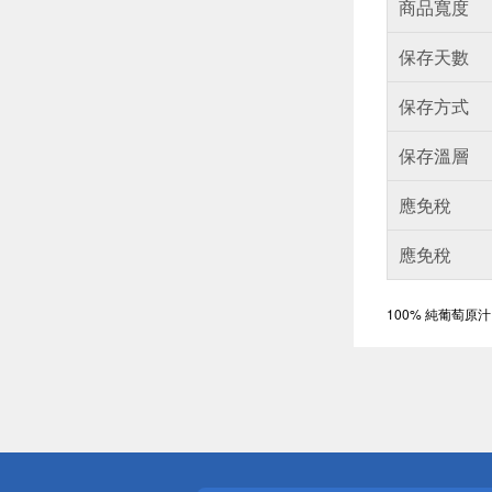
商品寬度
保存天數
保存方式
保存溫層
應免稅
應免稅
100% 純葡萄原汁
偏遠地區配
詐騙網頁！
得獎公告