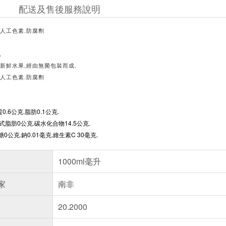
配送及售後服務說明
人工色素.防腐劑
,
新鮮水果,經由無菌包裝而成.
人工色素.防腐劑
0.6公克.脂肪0.1公克.
式脂肪0公克.碳水化合物14.5公克.
糖0公克.鈉0.01毫克.維生素C 30毫克.
1000ml毫升
家
南非
20.2000