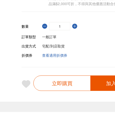
品滿$2,000可折，不得與其他優惠活動合
數量
訂單類型
一般訂單
出貨方式
宅配/到店取貨
折價券
查看適用折價券
立即購買
加