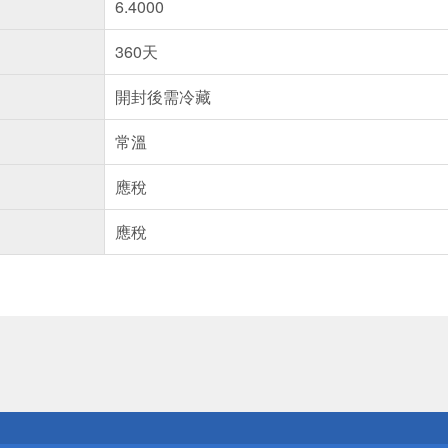
6.4000
360天
開封後需冷藏
常溫
應稅
應稅
送
請小心！