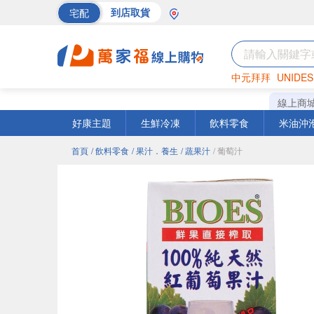
宅配
到店取貨
中元拜拜
UNIDES
海苔
巧克力
罐頭
線上商
好康主題
生鮮冷凍
飲料零食
米油沖
首頁
/ 飲料零食
/ 果汁．養生
/ 蔬果汁
/ 葡萄汁