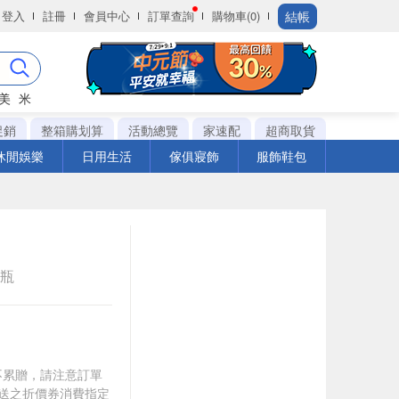
結帳
登入
註冊
會員中心
訂單查詢
購物車(0)
美
米
促銷
整箱購划算
活動總覽
家速配
超商取貨
休閒娛樂
日用生活
傢俱寢飾
服飾鞋包
e瓶
筆不累贈，請注意訂單
贈送之折價券消費指定