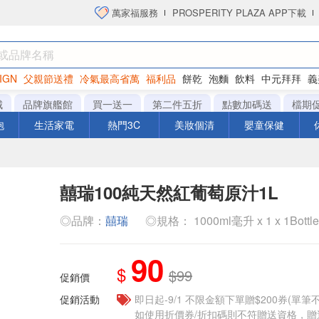
萬家福服務
PROSPERITY PLAZA APP下載
IGN
父親節送禮
冷氣最高省萬
福利品
餅乾
泡麵
飲料
中元拜拜
義
衛生紙
城
品牌旗艦館
買一送一
第二件五折
點數加碼送
檔期
泡
生活家電
熱門3C
美妝個清
嬰童保健
囍瑞100純天然紅葡萄原汁1L
◎品牌：
囍瑞
◎規格： 1000ml毫升 x 1 x 1Bottl
90
$
$99
促銷價
促銷活動
即日起-9/1 不限金額下單贈$200券(單
如使用折價券/折扣碼則不符贈送資格，