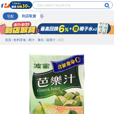
宅配
到店取貨
首頁
/ 飲料零食
/ 果汁．養生
/ 蔬果汁
/ 其它