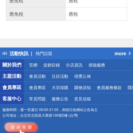
應免稅
應稅
應免稅
應稅
偏遠地區配送
詐騙網頁！請小心！
得獎公告
活動快訊
more
熱門話題
銀行優惠
關於我們
官網
促銷目錄
分店資訊
保險服務
偏遠地區配送
詐騙網頁！請小心！
主題活動
會員活動
注目活動
得獎公佈
會員專區
會員專區
大宗採購
購物須知
會員服務條款
隱
客服中心
常見問題
服務公告
意見信箱
服務時間：
週一至週日 09:00-21:00，例假日依網站公告為主
公司地址：
台北市北投區大業路136號5樓 (台灣)