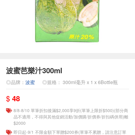
波蜜芭樂汁300ml
◎品牌：
波蜜
◎規格： 300ml毫升 x 1 x 6Bottle瓶
$
48
8/8-8/10 單筆折扣後滿$2,000享9折(單筆上限折$500)(部分商
品不適用，不得與其他促銷活動/加價購/折價券/折扣碼併用)離
$2000
即日起-9/1 不限金額下單贈$200券(單筆不累贈，請注意訂單