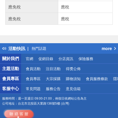
應免稅
應稅
應免稅
應稅
偏遠地區配送
詐騙網頁！請小心！
得獎公告
活動快訊
more
熱門話題
銀行優惠
關於我們
官網
促銷目錄
分店資訊
保險服務
偏遠地區配送
詐騙網頁！請小心！
主題活動
會員活動
注目活動
得獎公佈
會員專區
會員專區
大宗採購
購物須知
會員服務條款
隱
客服中心
常見問題
服務公告
意見信箱
服務時間：
週一至週日 09:00-21:00，例假日依網站公告為主
公司地址：
台北市北投區大業路136號5樓 (台灣)