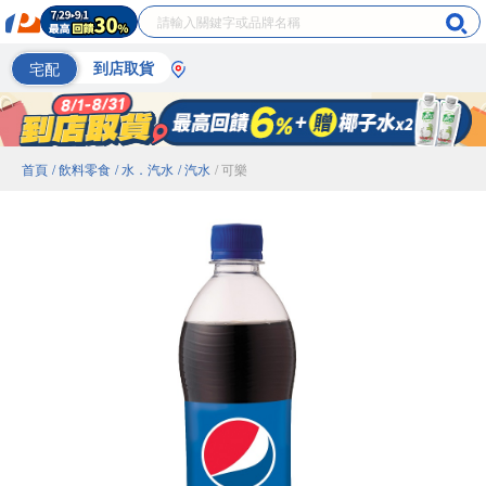
宅配
到店取貨
首頁
/ 飲料零食
/ 水．汽水
/ 汽水
/ 可樂