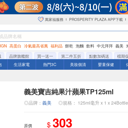
萬家福服務
PROSPERITY PLAZA APP下載
IGN
高蛋白
冷氣最高省萬
福利品
餅乾
泡麵
飲料
中元拜拜
義美
洋芋片
城
品牌旗艦館
買一送一
第二件五折
點數加碼送
檔期
泡
生活家電
熱門3C
美妝個清
嬰童保健
義美寶吉純果汁蘋果TP125ml
◎品牌：
義美
◎規格： 125ml毫升 x 1 x 24Bottl
303
$
原價