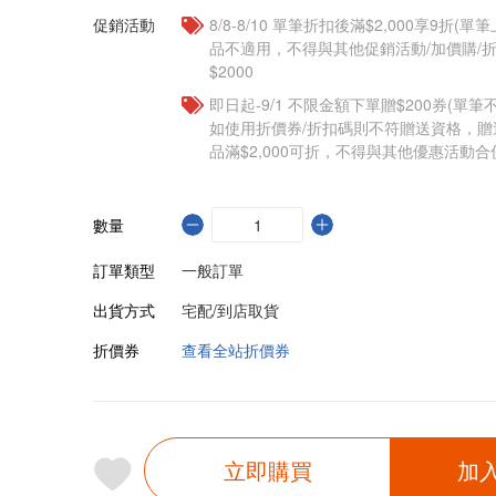
促銷活動
8/8-8/10 單筆折扣後滿$2,000享9折(單
品不適用，不得與其他促銷活動/加價購/折
$2000
即日起-9/1 不限金額下單贈$200券(單
如使用折價券/折扣碼則不符贈送資格，
品滿$2,000可折，不得與其他優惠活動合
數量
訂單類型
一般訂單
出貨方式
宅配/到店取貨
折價券
查看全站折價券
立即購買
加