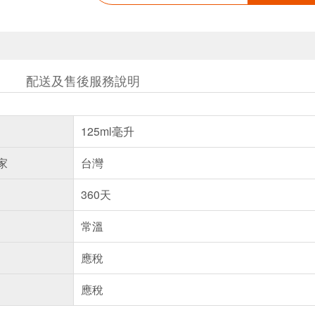
配送及售後服務說明
125ml毫升
家
台灣
360天
常溫
應稅
應稅