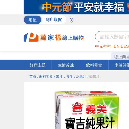
宅配
到店取貨
中元拜拜
UNIDES
巧克力
罐頭
海苔
線上商
好康主題
生鮮冷凍
飲料零食
米油沖
首頁
/ 飲料零食
/ 果汁．養生
/ 蔬果汁
/ 蘋果汁