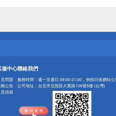
送
請小心！
送
客服中心
聯絡我們
請小心！
常見問題
服務時間：
週一至週日 09:00-21:00，例假日依網站
服務公告
公司地址：
台北市北投區大業路136號5樓 (台灣)
意見信箱