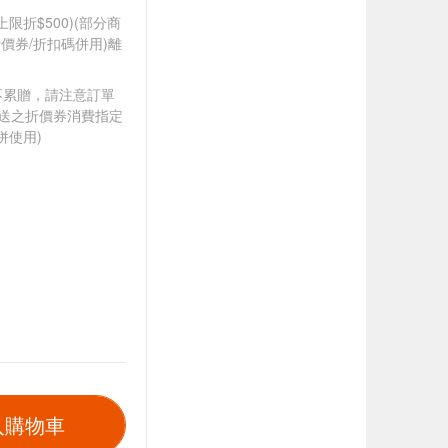
筆上限折$500)(部分商
價券/折扣碼併用)離
筆不累贈，請注意訂單
贈送之折價券消費指定
併使用)
入購物車