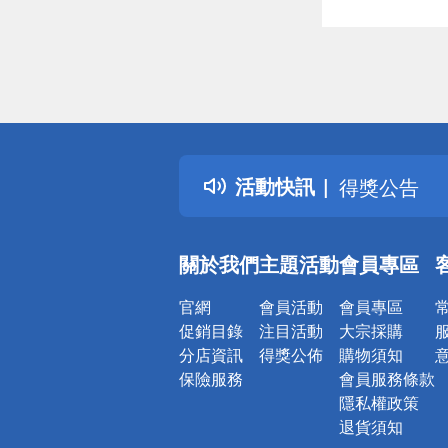
偏遠地區配
詐騙網頁！
得獎公告
活動快訊
熱門話題
銀行優惠
偏遠地區配
關於我們
主題活動
會員專區
詐騙網頁！
官網
會員活動
會員專區
促銷目錄
注目活動
大宗採購
分店資訊
得獎公佈
購物須知
保險服務
會員服務條款
隱私權政策
退貨須知