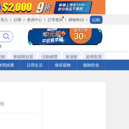
結帳
登入
註冊
會員中心
訂單查詢
購物車(0)
米
促銷
整箱購划算
活動總覽
家速配
超商取貨
休閒娛樂
日用生活
傢俱寢飾
服飾鞋包
e瓶