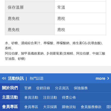
保存溫層
常溫
應免稅
應稅
應免稅
應稅
水、砂糖、濃縮綜合果汁
、
檸檬酸、檸檬酸鈉、維生素C(L-抗壞血酸)、
香料、
阿拉伯膠、羧甲基纖維素鈉、β-胡蘿蔔素(含糊精、阿拉伯膠、中鏈三酸
甘油脂、砂糖)
偏遠地區配送
詐騙網頁！請小心！
得獎公告
活動快訊
more
熱門話題
銀行優惠
關於我們
官網
促銷目錄
分店資訊
保險服務
偏遠地區配送
詐騙網頁！請小心！
主題活動
會員活動
注目活動
得獎公佈
會員專區
會員專區
大宗採購
購物須知
會員服務條款
隱