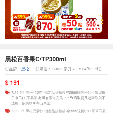
黑松百香果C/TP300ml
◎品牌：
黑松
◎規格： 300ml毫升 x 1 x 24Bottle瓶
$
191
7/29-9/1 黑松品牌館 指定品折扣後滿$599贈黑松沙士造型擦
手巾乙條(不累贈,數量有限送完為止；到店取貨及超商取貨不
適用；依購物車帶出為主)
7/29-9/1 黑松品牌館 指定品折扣後滿$999現折$70(單筆不累