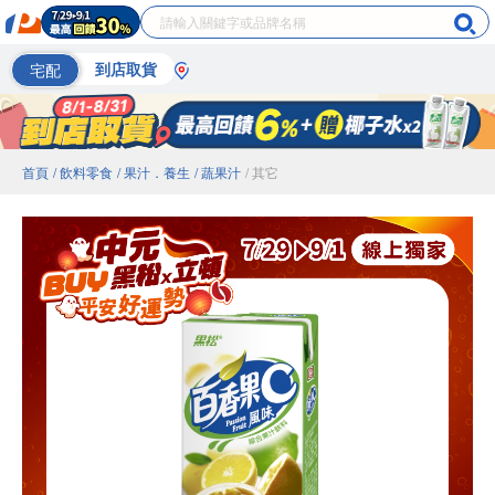
宅配
到店取貨
首頁
/ 飲料零食
/ 果汁．養生
/ 蔬果汁
/ 其它