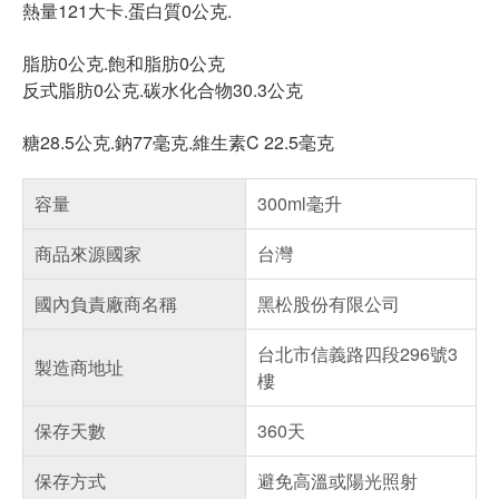
熱量121大卡.蛋白質0公克.
脂肪0公克.飽和脂肪0公克
反式脂肪0公克.碳水化合物30.3公克
糖28.5公克.鈉77毫克.維生素C 22.5毫克
容量
300ml毫升
商品來源國家
台灣
國內負責廠商名稱
黑松股份有限公司
台北市信義路四段296號3
製造商地址
樓
保存天數
360天
保存方式
避免高溫或陽光照射