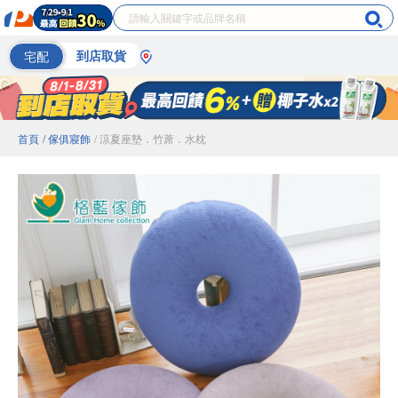
宅配
到店取貨
首頁
/ 傢俱寢飾
/ 涼夏座墊．竹蓆．水枕