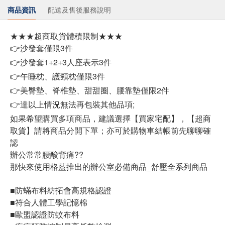
商品資訊
配送及售後服務說明
★★★超商取貨體積限制★★★
👉沙發套僅限3件
👉沙發套1+2+3人座表示3件
👉午睡枕、護頸枕僅限3件
👉美臀墊、脊椎墊、甜甜圈、腰靠墊僅限2件
👉達以上情況無法再包裝其他品項;
如果希望購買多項商品，建議選擇【買家宅配】，【超商
取貨】請將商品分開下單；亦可於購物車結帳前先聊聊確
認
辦公常常腰酸背痛??
那快來使用格藍推出的辦公室必備商品_舒壓全系列商品
■防蟎布料紡拓會高規格認證
■符合人體工學記憶棉
■歐盟認證防蚊布料