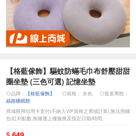
【格藍傢飾】驅蚊防蟎毛巾布舒壓甜甜
圈坐墊 (三色可選) 記憶坐墊
◎品牌：
【格藍傢飾】
◎規格： 灰色
◎逛逛專館：
絲路睡眠館
商城限用信用卡支付(不納入VIP資格之累積計算),無法用錢
包/紅利點數,無搬運上樓服務及指定日期/時間.
$
649