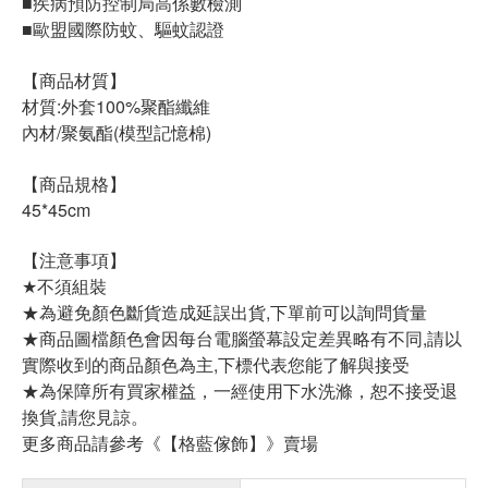
■疾病預防控制局高係數檢測
■歐盟國際防蚊、驅蚊認證
【商品材質】
材質:外套100%聚酯纖維
內材/聚氨酯(模型記憶棉)
【商品規格】
45*45cm
【注意事項】
★不須組裝
★為避免顏色斷貨造成延誤出貨,下單前可以詢問貨量
★商品圖檔顏色會因每台電腦螢幕設定差異略有不同,請以
實際收到的商品顏色為主,下標代表您能了解與接受
★為保障所有買家權益，一經使用下水洗滌，恕不接受退
換貨,請您見諒。
更多商品請參考《【格藍傢飾】》賣場