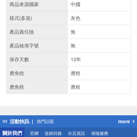
商品來源國家
中國
樣式(多規)
灰色
產品責任險
無
產品核准字號
無
保存天數
12年
應免稅
應稅
應免稅
應稅
偏遠地區配送
詐騙網頁！請小心！
得獎公告
活動快訊
more
熱門話題
銀行優惠
關於我們
官網
促銷目錄
分店資訊
保險服務
偏遠地區配送