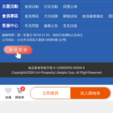
詐騙網頁！請小心！
主題活動
會員活動
注目活動
得獎公佈
會員專區
會員專區
大宗採購
購物須知
會員服務條款
隱
客服中心
常見問題
服務公告
意見信箱
服務時間：
週一至週日 09:00-21:00，例假日依網站公告為主
公司地址：
台北市北投區大業路136號5樓 (台灣)
食品業者登錄字號 A-122662550-00000-6
Copyright©2026 Uni-Prosperity Lifestyle Corp. All Right Reserved
0
立即購買
加入購物車
收藏
購物車