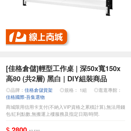
[佳格倉儲]輕型工作桌 | 深50x寬150x
高80 (共2層) 黑白 | DIY組裝商品
◎品牌：
佳格倉儲貨架
◎規格： 1組
◎逛逛專館：
佳格國際-吾集選物
商城限用信用卡支付(不納入VIP資格之累積計算),無法用錢
包/紅利點數,無搬運上樓服務及指定日期/時間.
$
2800
$3,580