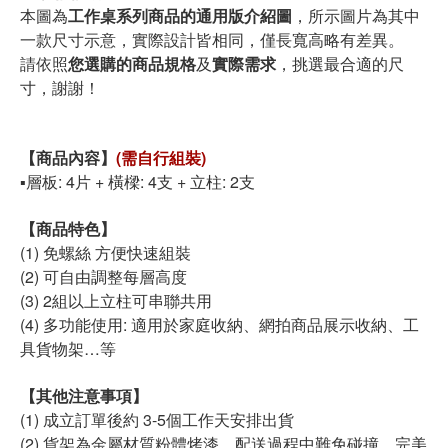
本圖為
工作桌系列商品的通用版介紹圖
，所示圖片為其中
一款尺寸示意，實際設計皆相同，僅長寬高略有差異。
請依照
您選購的商品規格
及
實際需求
，挑選最合適的尺
寸，謝謝！
【商品內容】
(需自行組裝)
▪️層板: 4片 + 橫樑: 4支 + 立柱: 2支
【商品特色】
(1) 免螺絲 方便快速組裝
(2) 可自由調整每層高度
(3) 2組以上立柱可串聯共用
(4) 多功能使用: 適用於家庭收納、網拍商品展示收納、工
具貨物架…等
【其他注意事項】
(1) 成立訂單後約 3-5個工作天安排出貨
(2) 貨架為金屬材質粉體烤漆，配送過程中難免碰撞，完美