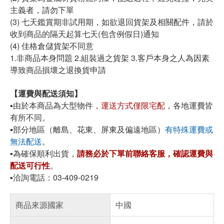
主義者，請勿下單
(3) 七天鑑賞期非試用期，如欲退回貨架及相關配件，請於
收到商品的隔天起算七天(包含例假日)通知
(4) 佳格倉儲貨架不同意
1.非商品本身問題 2.組裝過之貨架 3.客戶本身之人為因素
導致商品損壞之退換貨申請
【運費與配送須知】
▪️由於本商品為大型物件，
運送方式僅限宅配
，各地運費皆
有所不同。
▪️部分地區（離島、花東、屏東及偏遠地區）
有特殊運費或
無法配送
。
▪️為確保順利出貨，
請務必於下單前聯絡客服，確認運費與
配送可行性
。
▪️洽詢電話：03-409-0219
商品來源國家
中國