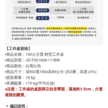
【工作桌規格】
▪️商品名稱：150公分寬 輕型工作桌
▪️商品型號：JG-T051508-17-BW
▪️商品顏色：白黑白色
▪️商品尺寸：深50x寬150x高80公分 (共2層，高度±3%)
▪️貨架重量：16 kg
▪️單層載重：170 kg(平均分放)
※注意：工作桌的桌面與立柱非齊面，落差約1.5cm，介意
者請勿購買。
📌
備註說明：