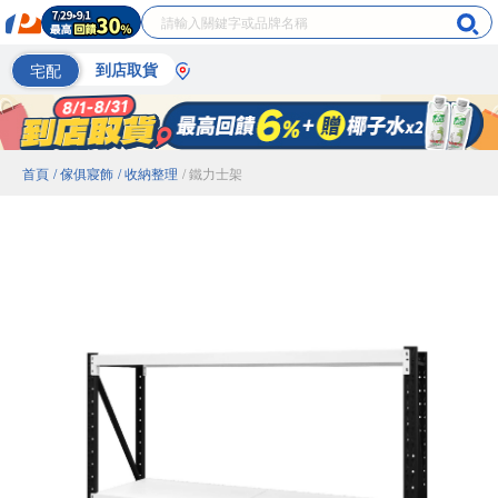
宅配
到店取貨
首頁
/ 傢俱寢飾
/ 收納整理
/ 鐵力士架