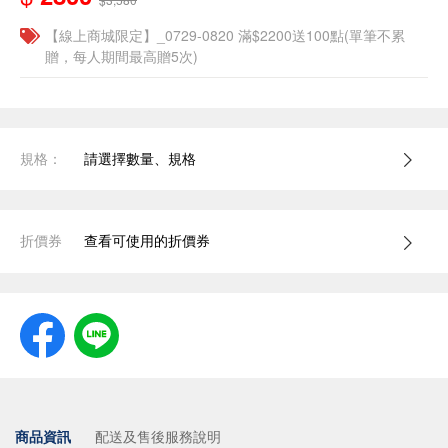
【線上商城限定】_0729-0820 滿$2200送100點(單筆不累
贈，每人期間最高贈5次)
規格：
請選擇數量、規格
折價券
查看可使用的折價券
商品資訊
配送及售後服務說明