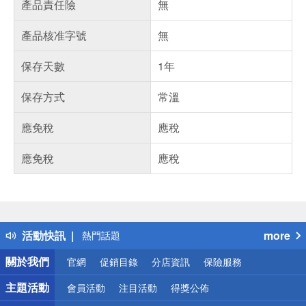
產品責任險
無
產品核准字號
無
保存天數
1年
保存方式
常溫
應免稅
應稅
應免稅
應稅
偏遠地區配送
詐騙網頁！請小心！
得獎公告
活動快訊
more
熱門話題
銀行優惠
關於我們
官網
促銷目錄
分店資訊
保險服務
偏遠地區配送
詐騙網頁！請小心！
主題活動
會員活動
注目活動
得獎公佈