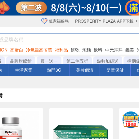
萬家福服務
PROSPERITY PLAZA APP下載
IGN
高蛋白
冷氣最高省萬
福利品
餅乾
泡麵
飲料
中元拜拜
義美
海苔
城
品牌旗艦館
買一送一
第二件五折
點數加碼送
檔期
泡
生活家電
熱門3C
美妝個清
嬰童保健
備