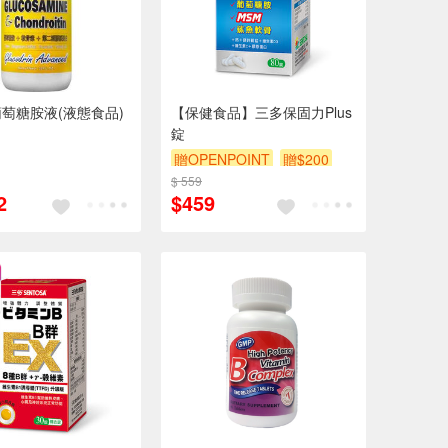
萄糖胺液(液態食品)
【保健食品】三多保固力Plus
錠
贈OPENPOINT
贈$200
$ 559
2
$459