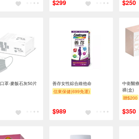
$299
$250
口罩-麥飯石灰50片
善存女性綜合維他命
中衛醫療
裸(盒)
信東保健(699免運)
贈$200
$989
$350