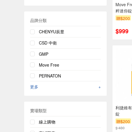
Move 
粹迷你錠
贈$200
品牌分類
$999
CHENYU辰昱
CSD 中衛
GMP
Move Free
PERNATON
更多
+
利捷維有
賣場類型
錠
贈$200
線上購物
$ 480