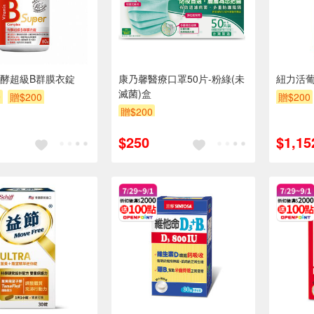
酵超級B群膜衣錠
康乃馨醫療口罩50片-粉綠(未
紐力活葡
滅菌)盒
9
贈$200
贈$200
贈$200
$250
$1,15