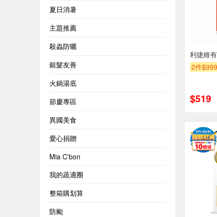
夏日消暑
主題推薦
殺蟲防曬
利捷維有
銀髮友善
2件$99
火鍋湯底
$519
節慶專區
異國美食
愛心捐贈
Mia C'bon
我的蔬適圈
整箱購划算
防颱