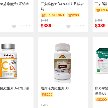
Free益節薑黃+羅望精
三多維他命D3 800IU+B.膜衣
三多B群 
錠
贈OPEN
贈OPENPOINT
贈$200
$ 424
$ 399
$389
$389
酵維生素C+D3口嚼
培恩活力維生素D3
康乃馨醫
滅菌)盒
贈$200
贈$200
$ 389