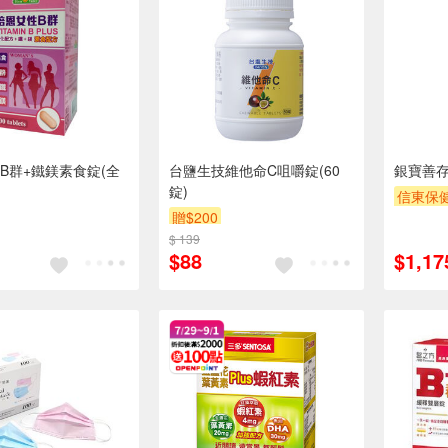
B群+鐵鎂素食錠(全
台鹽生技維他命C咀嚼錠(60
銀寶善存
錠)
信東保健
贈$200
$ 139
$88
$1,17