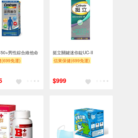
50+男性綜合維他命
挺立關鍵迷你錠UC-II
(699免運)
信東保健(699免運)
5
$999