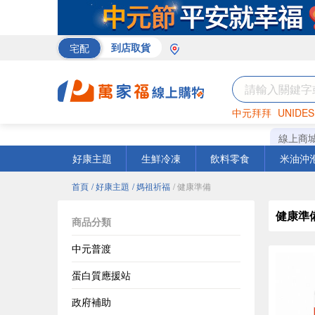
宅配
到店取貨
中元拜拜
UNIDES
巧克力
罐頭
咖啡
線上商
好康主題
生鮮冷凍
飲料零食
米油沖
首頁
/ 好康主題
/ 媽祖祈福
/ 健康準備
健康準
商品分類
中元普渡
蛋白質應援站
政府補助