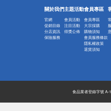
偏遠地區配
關於我們
主題活動
會員專區
詐騙網頁！
官網
會員活動
會員專區
促銷目錄
注目活動
大宗採購
分店資訊
得獎公佈
購物須知
保險服務
會員服務條款
隱私權政策
退貨須知
食品業者登錄字號 A-122