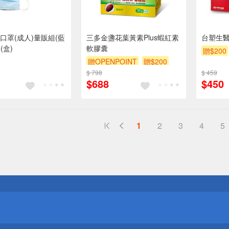
口罩(成人)量販組(藍
三多金盞花葉黃素Plus蝦紅素
台塑生
(盒)
軟膠囊
贈$200
贈OPENPOINT
贈$200
$ 798
$ 459
$688
$450
1
2
3
4
5
送
請小心！