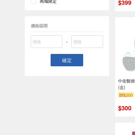
$399
商城限定
價格區間
-
確定
中衛醫療
(盒)
贈$200
$300