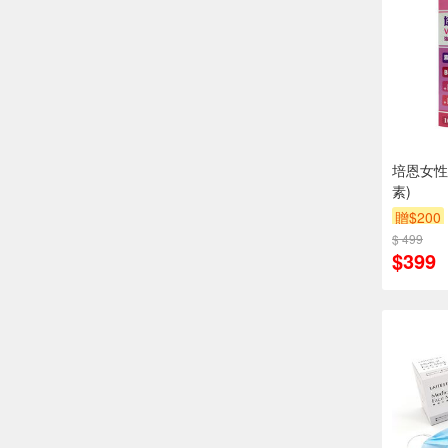
培恩女性
素)
贈$200
$ 499
$399