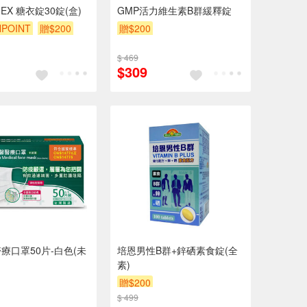
EX 糖衣錠30錠(盒)
GMP活力維生素B群緩釋錠
POINT
贈$200
贈$200
$ 469
$309
療口罩50片-白色(未
培恩男性B群+鋅硒素食錠(全
素)
贈$200
$ 499