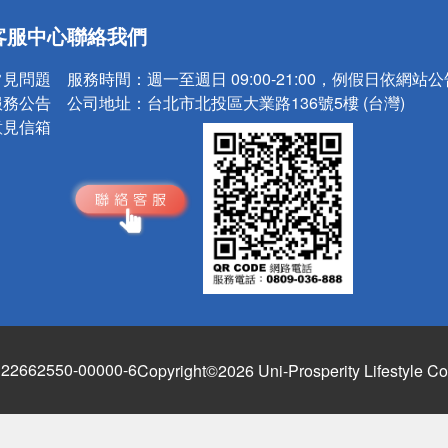
送
客服中心
聯絡我們
請小心！
常見問題
服務時間：
週一至週日 09:00-21:00，例假日依網站
服務公告
公司地址：
台北市北投區大業路136號5樓 (台灣)
意見信箱
662550-00000-6
Copyright©2026 Uni-Prosperity Lifestyle Co