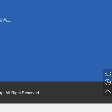
公告為主
rp. All Right Reserved