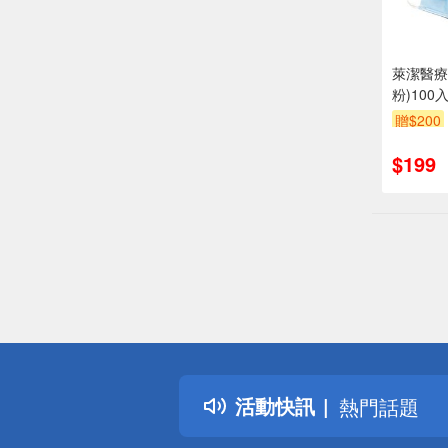
萊潔醫療
粉)100入
贈$200
$199
偏遠地區配
詐騙網頁！
得獎公告
活動快訊
熱門話題
銀行優惠