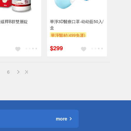
醫緩釋B群雙層錠
華淨3D醫療口罩-幼幼藍50入/
盒
華淨醫材(499免運)
$299
6
more