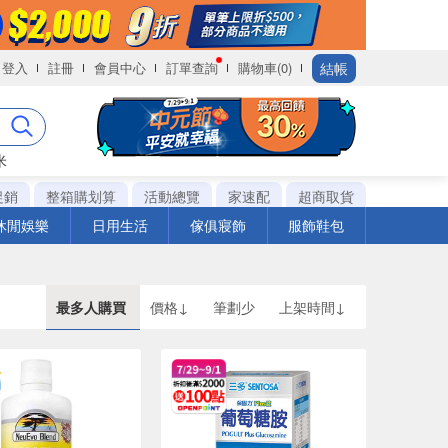
結帳
登入
註冊
會員中心
訂單查詢
購物車(0)
米
促銷
整箱購划算
活動總覽
家速配
超商取貨
休閒娛樂
日用生活
傢俱寢飾
服飾鞋包
最多人購買
價格↓
筆劃少
上架時間↓