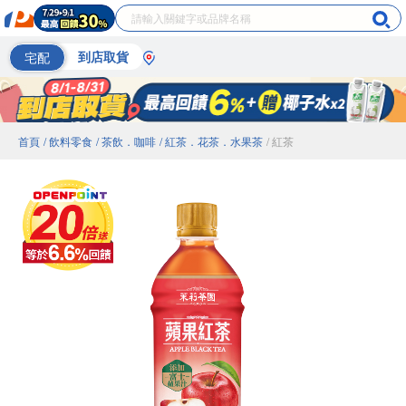
宅配
到店取貨
首頁
/ 飲料零食
/ 茶飲．咖啡
/ 紅茶．花茶．水果茶
/ 紅茶