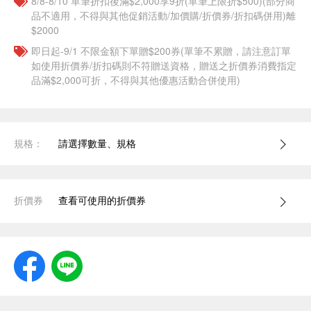
8/8-8/10 單筆折扣後滿$2,000享9折(單筆上限折$500)(部分商
品不適用，不得與其他促銷活動/加價購/折價券/折扣碼併用)離
$2000
即日起-9/1 不限金額下單贈$200券(單筆不累贈，請注意訂單
如使用折價券/折扣碼則不符贈送資格，贈送之折價券消費指定
品滿$2,000可折，不得與其他優惠活動合併使用)
規格：
請選擇數量、規格
折價券
查看可使用的折價券