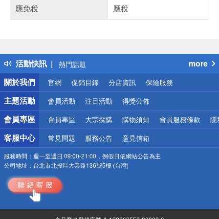
應免稅
應稅
偏遠地區配送
詐騙網頁！請小心！
得獎公告
活動快訊
more
熱門話題
銀行優惠
關於我們
官網
促銷目錄
分店資訊
保險服務
偏遠地區配送
詐騙網頁！請小心！
主題活動
會員活動
注目活動
得獎公佈
會員專區
會員專區
大宗採購
購物須知
會員服務條款
隱
客服中心
常見問題
服務公告
意見信箱
服務時間：
週一至週日 09:00-21:00，例假日依網站公告為主
公司地址：
台北市北投區大業路136號5樓 (台灣)