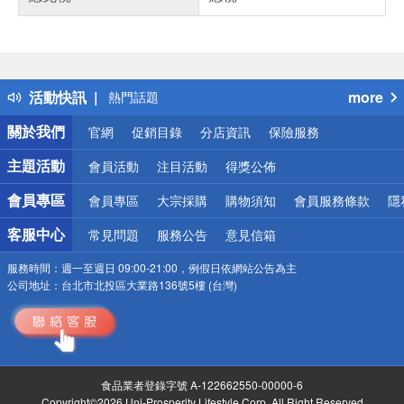
偏遠地區配送
詐騙網頁！請小心！
得獎公告
活動快訊
more
熱門話題
銀行優惠
關於我們
官網
促銷目錄
分店資訊
保險服務
偏遠地區配送
詐騙網頁！請小心！
主題活動
會員活動
注目活動
得獎公佈
會員專區
會員專區
大宗採購
購物須知
會員服務條款
隱
客服中心
常見問題
服務公告
意見信箱
服務時間：
週一至週日 09:00-21:00，例假日依網站公告為主
公司地址：
台北市北投區大業路136號5樓 (台灣)
食品業者登錄字號 A-122662550-00000-6
Copyright©2026 Uni-Prosperity Lifestyle Corp. All Right Reserved