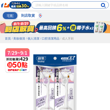
宅配
到店取貨
首頁
/ 美妝個清
/ 個人清潔
/ 口腔清潔用品
/ 成人牙刷