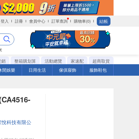
結帳
登入
註冊
會員中心
訂單查詢
購物車(0)
米
促銷
整箱購划算
活動總覽
家速配
超商取貨
休閒娛樂
日用生活
傢俱寢飾
服飾鞋包
A4516-
家悅科技有限公