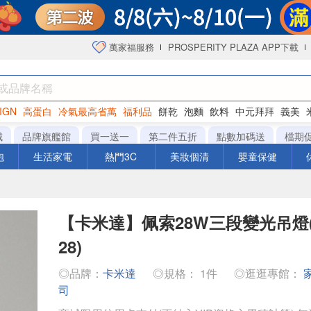
萬家福服務
PROSPERITY PLAZA APP下載
IGN
高蛋白
冷氣最高省萬
福利品
餅乾
泡麵
飲料
中元拜拜
義美
海苔
城
品牌旗艦館
買一送一
第二件五折
點數加碼送
檔期
泡
生活家電
熱門3C
美妝個清
嬰童保健
【卡米達】佩索28W三段變光吊燈(C
28)
◎品牌：
卡米達
◎規格： 1件
◎逛逛專館：
司