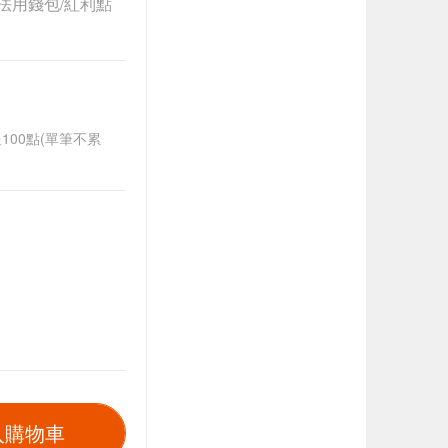
法用錢包/紅利點
送100點(單筆不累
入購物車