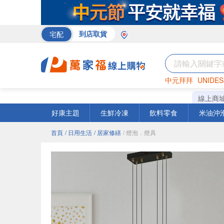
宅配
到店取貨
中元拜拜
UNIDES
巧克力
罐頭
咖啡
線上商
好康主題
生鮮冷凍
飲料零食
米油沖
首頁
/ 日用生活
/ 居家修繕
/ 燈泡．燈具