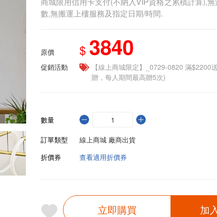
商城限用信用卡支付(不納入VIP資格之累積計算),無
數,無搬運上樓服務及指定日期/時間.
3840
$
原價
促銷活動
【線上商城限定】_0729-0820 滿$2200
贈，每人期間最高贈5次)
數量
訂單類型
線上商城 廠商出貨
折價券
查看適用折價券
立即購買
加