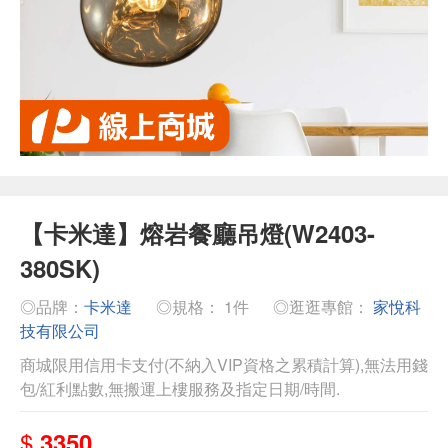
【卡米達】熔岩餐廳吊燈(W2403-
380SK)
◎品牌：
卡米達
◎規格： 1件
◎逛逛專館：
家悅科
技有限公司
商城限用信用卡支付(不納入VIP資格之累積計算),無法用錢
包/紅利點數,無搬運上樓服務及指定日期/時間.
$
3350