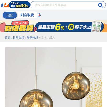
宅配
到店取貨
首頁
/ 日用生活
/ 居家修繕
/ 燈泡．燈具