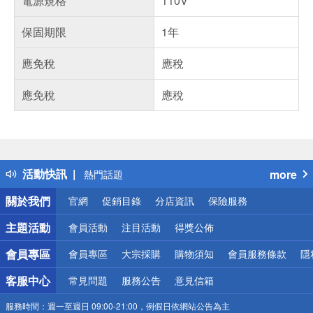
電源規格
110V
保固期限
1年
應免稅
應稅
應免稅
應稅
偏遠地區配送
詐騙網頁！請小心！
得獎公告
活動快訊
more
熱門話題
銀行優惠
關於我們
官網
促銷目錄
分店資訊
保險服務
偏遠地區配送
詐騙網頁！請小心！
主題活動
會員活動
注目活動
得獎公佈
會員專區
會員專區
大宗採購
購物須知
會員服務條款
隱
客服中心
常見問題
服務公告
意見信箱
服務時間：
週一至週日 09:00-21:00，例假日依網站公告為主