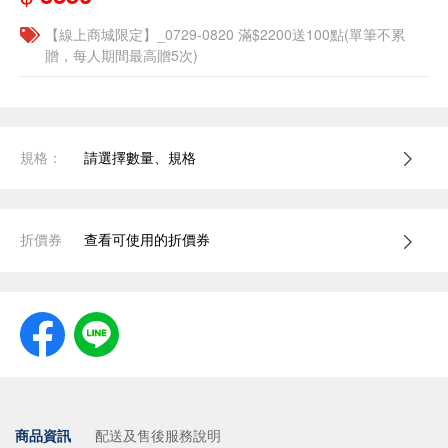
【線上商城限定】_0729-0820 滿$2200送100點(單筆不累
贈，每人期間最高贈5次)
規格：
請選擇數量、規格
折價券
查看可使用的折價券
商品資訊
配送及售後服務說明