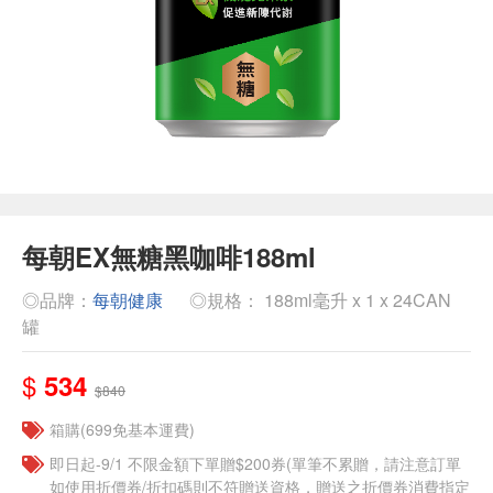
每朝EX無糖黑咖啡188ml
◎品牌：
每朝健康
◎規格： 188ml毫升 x 1 x 24CAN
罐
$
534
$840
箱購(699免基本運費)
即日起-9/1 不限金額下單贈$200券(單筆不累贈，請注意訂單
如使用折價券/折扣碼則不符贈送資格，贈送之折價券消費指定