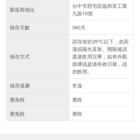
台中市西屯區協和里工業
製造商地址
九路15號
保存天數
360天
請存放於25℃以下，勿高
溫或陽光直射。開瓶後請
保存方式
盡速飲用完畢，如有外觀
損壞或超過有效日期，請
勿飲用。
保存溫層
常溫
應免稅
應稅
應免稅
應稅
偏遠地區配送
詐騙網頁！請小心！