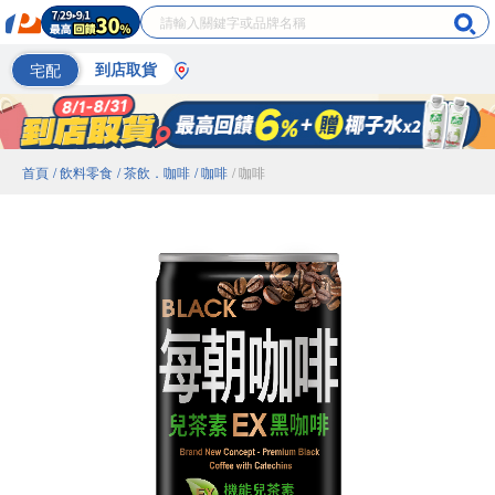
宅配
到店取貨
首頁
/ 飲料零食
/ 茶飲．咖啡
/ 咖啡
/ 咖啡