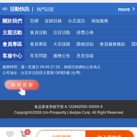
得獎公告
活動快訊
more
熱門話題
銀行優惠
關於我們
官網
促銷目錄
分店資訊
保險服務
偏遠地區配送
詐騙網頁！請小心！
主題活動
會員活動
注目活動
得獎公佈
會員專區
會員專區
大宗採購
購物須知
會員服務條款
隱
客服中心
常見問題
服務公告
意見信箱
服務時間：
週一至週日 09:00-21:00，例假日依網站公告為主
公司地址：
台北市北投區大業路136號5樓 (台灣)
食品業者登錄字號 A-122662550-00000-6
Copyright©2026 Uni-Prosperity Lifestyle Corp. All Right Reserved
0