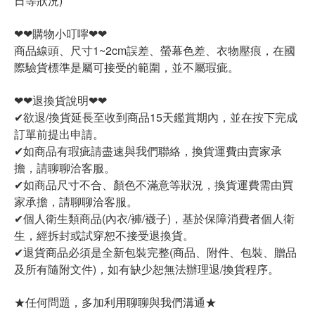
日等狀況)
❤❤購物小叮嚀❤❤
商品線頭、尺寸1~2cm誤差、螢幕色差、衣物壓痕，在國
際驗貨標準是屬可接受的範圍，並不屬瑕疵。
❤❤退換貨說明❤❤
✔欲退/換貨延長至收到商品15天鑑賞期內，並在按下完成
訂單前提出申請。
✔如商品有瑕疵請盡速與我們聯絡，換貨運費由賣家承
擔，請聊聊洽客服。
✔如商品尺寸不合、顏色不滿意等狀況，換貨運費需由買
家承擔，請聊聊洽客服。
✔個人衛生類商品(內衣/褲/襪子)，基於保障消費者個人衛
生，經拆封或試穿恕不接受退換貨。
✔退貨商品必須是全新包裝完整(商品、附件、包裝、贈品
及所有隨附文件)，如有缺少恕無法辦理退/換貨程序。
★任何問題，多加利用聊聊與我們溝通★