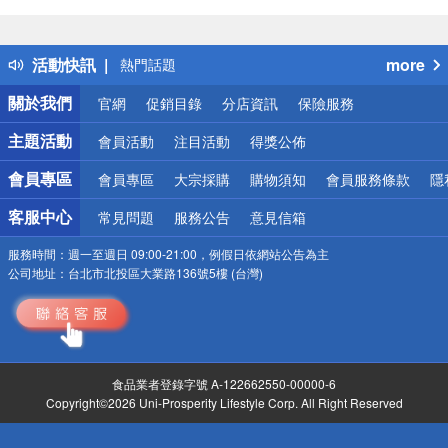
偏遠地區配送
詐騙網頁！請小心！
得獎公告
活動快訊
more
熱門話題
銀行優惠
關於我們
官網
促銷目錄
分店資訊
保險服務
偏遠地區配送
詐騙網頁！請小心！
主題活動
會員活動
注目活動
得獎公佈
會員專區
會員專區
大宗採購
購物須知
會員服務條款
隱
客服中心
常見問題
服務公告
意見信箱
服務時間：
週一至週日 09:00-21:00，例假日依網站公告為主
公司地址：
台北市北投區大業路136號5樓 (台灣)
食品業者登錄字號 A-122662550-00000-6
Copyright©2026 Uni-Prosperity Lifestyle Corp. All Right Reserved