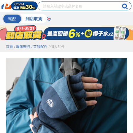
宅配
到店取貨
首頁
/ 服飾鞋包
/ 首飾配件
/ 個人配件