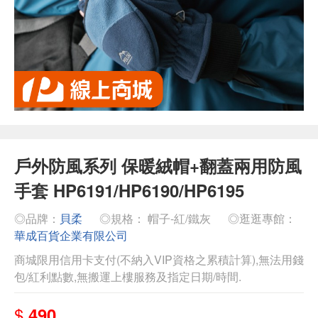
戶外防風系列 保暖絨帽+翻蓋兩用防風
手套 HP6191/HP6190/HP6195
◎品牌：
貝柔
◎規格： 帽子-紅/鐵灰
◎逛逛專館：
華成百貨企業有限公司
商城限用信用卡支付(不納入VIP資格之累積計算),無法用錢
包/紅利點數,無搬運上樓服務及指定日期/時間.
$
490