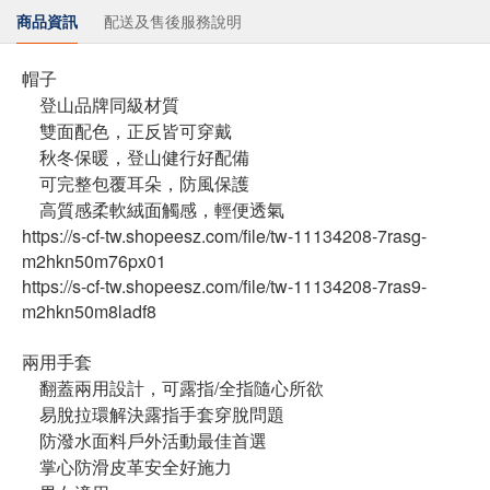
商品資訊
配送及售後服務說明
帽子
登山品牌同級材質
雙面配色，正反皆可穿戴
秋冬保暖，登山健行好配備
可完整包覆耳朵，防風保護
高質感柔軟絨面觸感，輕便透氣
https://s-cf-tw.shopeesz.com/file/tw-11134208-7rasg-
m2hkn50m76px01
https://s-cf-tw.shopeesz.com/file/tw-11134208-7ras9-
m2hkn50m8ladf8
兩用手套
翻蓋兩用設計，可露指/全指隨心所欲
易脫拉環解決露指手套穿脫問題
防潑水面料戶外活動最佳首選
掌心防滑皮革安全好施力