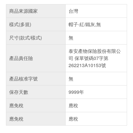
商品來源國家
台灣
樣式(多規)
帽子-紅/鐵灰,無
尺寸(款式/樣式)
無
泰安產物保險股份有限公
產品責任險
司 保單號碼07字第
262213A10153號
產品核准字號
無
保存天數
9999年
應免稅
應稅
應免稅
應稅