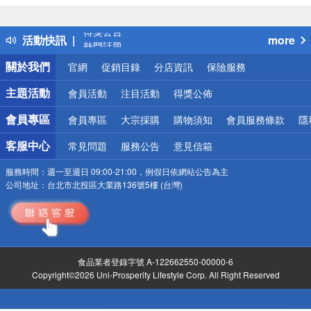
詐騙網頁！請小心！
得獎公告
活動快訊
more
熱門話題
銀行優惠
關於我們
官網
促銷目錄
分店資訊
保險服務
偏遠地區配送
詐騙網頁！請小心！
主題活動
會員活動
注目活動
得獎公佈
會員專區
會員專區
大宗採購
購物須知
會員服務條款
隱
客服中心
常見問題
服務公告
意見信箱
服務時間：
週一至週日 09:00-21:00，例假日依網站公告為主
公司地址：
台北市北投區大業路136號5樓 (台灣)
食品業者登錄字號 A-122662550-00000-6
Copyright©2026 Uni-Prosperity Lifestyle Corp. All Right Reserved