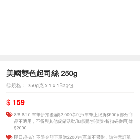
美國雙色起司絲 250g
◎規格： 250g克 x 1 x 1Bag包
$
159
8/8-8/10 單筆折扣後滿$2,000享9折(單筆上限折$500)(部分商
品不適用，不得與其他促銷活動/加價購/折價券/折扣碼併用)離
$2000
即日起-9/1 不限金額下單贈$200券(單筆不累贈，請注意訂單