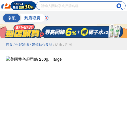
宅配
到店取貨
首頁
/ 生鮮冷凍
/ 奶蛋點心食品
/ 奶油．起司