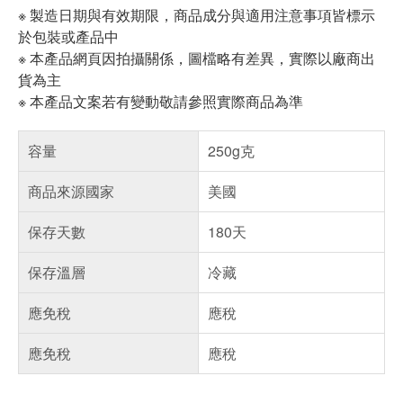
※ 製造日期與有效期限，商品成分與適用注意事項皆標示
於包裝或產品中
※ 本產品網頁因拍攝關係，圖檔略有差異，實際以廠商出
貨為主
※ 本產品文案若有變動敬請參照實際商品為準
容量
250g克
商品來源國家
美國
保存天數
180天
保存溫層
冷藏
應免稅
應稅
應免稅
應稅
偏遠地區配送